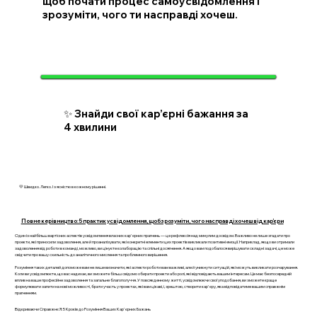
щоб почати процес самоусвідомлення і
зрозуміти, чого ти насправді хочеш.
✨ Знайди свої кар’єрні бажання за
4 хвилини
💛 Швидко. Легко. І з ясністю в кожному рішенні.
Повне керівництво: 5 практик усвідомлення, щоб зрозуміти, чого насправді хочеш від кар’єри
Один із найбільш вартісних аспектів усвідомлення власних кар'єрних прагнень — це рефлексія над минулим досвідом. Важливо не лише згадати про
проекти, які приносили задоволення, але й проаналізувати, які конкретні елементи цих проектів викликали позитивні емоції. Наприклад, якщо ви отримали
задоволення від роботи в команді, можливо, ви цінуєте колаборацію та спільні досягнення. А якщо вам подобалося вирішувати складні задачі, це може
свідчити про вашу схильність до аналітичного мислення та проблемного вирішення.
Розуміння таких деталей допоможе вам не лише визначити, які аспекти роботи вам важливі, але й уникнути ситуацій, які можуть викликати розчарування.
Коли ви усвідомлюєте, що вас надихає, ви зможете більш свідомо обирати проекти або ролі, які відповідають вашим інтересам. Це має безпосередній
вплив на ваше професійне задоволення та загальне благополуччя. У повсякденному житті, усвідомлюючи свої уподобання, ви зможете краще
формулювати запити на нові можливості, брати участь у проектах, які вам цікаві, і, зрештою, створити кар'єру, яка відповідатиме вашим справжнім
прагненням.
Відкриваючи Справжнє Я: 5 Кроків до Розуміння Ваших Кар'єрних Бажань