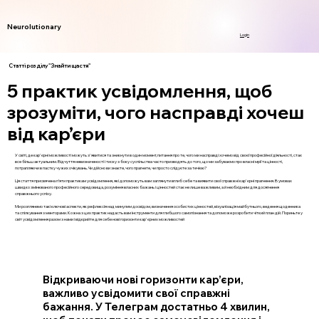
Neurolutionary
Login
Статті розділу "Знайти щастя"
5 практик усвідомлення, щоб
зрозуміти, чого насправді хочеш
від кар’єри
У світі, де кар'єрні можливості можуть з'явитися та зникнути в один момент, питання про те, чого ми насправді хочемо від своєї професійної діяльності, стає
все більш актуальним. Відчуття невизначеності і тиску з боку суспільства часто призводять до того, що ми забуваємо про власні мрії та цінності,
потрапляючи в пастку чужих очікувань. Чи дійсно ви знаєте, чого прагнете, чи просто слідуєте за течією?
Ця стаття присвячена п’яти практикам усвідомлення, які допоможуть вам заглянути вглиб себе та виявити свої справжні кар'єрні прагнення. В умовах
швидко змінюваного професійного середовища, розуміння власних бажань і цінностей стає не лише важливим, а й необхідним для досягнення
справжнього успіху.
Ми розглянемо такі ключові аспекти, як рефлексія над минулим досвідом, визначення особистих цінностей, візуалізація майбутнього, ведення щоденника
та спілкування з менторами. Кожна з цих практик надасть вам інструменти для глибшого самопізнання та допоможе розробити чіткий план дій. Пориньте у
світ усвідомлення разом з нами і відкрийте для себе нові горизонти кар'єрних можливостей
Відкриваючи нові горизонти кар’єри,
важливо усвідомити свої справжні
бажання. У Телеграм достатньо 4 хвилин,