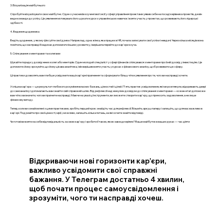
3. Візуалізація майбутнього
Спробуйте візуалізувати своє майбутнє. Один з учасників коучингової сесії у сфері управління проектами уявив себе на посаді керівника проектів, де він
веде команди до успіху. Це уявлення мотивувало його шукати курси з управлінських навичок і взяти участь у проектах, що розвивають його лідерські
здібності.
4. Ведення щоденника
Ведіть щоденник, у якому фіксуйте свої думки. Наприклад, одна жінка, яка працює в HR, почала записувати свої успіхи і невдачі. Через кілька місяців вона
помітила, що насправді її надихає допомагати іншим у розвитку, і вирішила перейти до кар'єри коуча.
5. Спілкування з менторами та колегами
Шукайте поради у досвідчених колег або менторів. Один молодий спеціаліст у сфері фінансів спілкувався з менторами про їхній досвід у інвестиціях. Це
допомогло йому зрозуміти, що йому цікава аналітика, і він вирішив взяти участь у курсах з фінансового аналізу, щоб розвивати цю сферу.
Ці практики дозволять вам глибше усвідомити ваші кар'єрні прагнення та сформувати більш чітке уявлення про те, чого ви насправді хочете.
Успішна кар'єра — це результат глибокого розуміння власних бажань, цінностей і цілей. П'ять практик усвідомлення, які ми розглянули, відкривають двері
до самоаналізу і допомагають вам знайти свій справжній шлях. Від рефлексії над минулим досвідом до спілкування з менторами — кожен етап допоможе
вам чітко визначити, чого ви прагнете насправді. Маючи на увазі ці інструменти, ви зможете створити кар'єру, що приносить задоволення, а не лише
фінансову вигоду.
Тепер, коли ви ознайомлені з цими практиками, зробіть перший крок: знайдіть час для рефлексії. Візьміть аркуш паперу і запишіть, що для вас важливо в
кар'єрі. Подумайте про свої цінності, мрії, і, можливо, запишіть кілька питань, на які хочете знайти відповіді.
Чи готові ви взяти на себе відповідальність за свою кар'єру і зробити її такою, якою завжди мріяли? Ваше майбутнє в ваших руках — час діяти
Відкриваючи нові горизонти кар’єри,
важливо усвідомити свої справжні
бажання. У Телеграм достатньо 4 хвилин,
щоб почати процес самоусвідомлення і
зрозуміти, чого ти насправді хочеш.