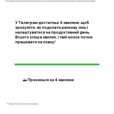
Застосування цих порад може допомогти вам краще спати і легше прокидатися, роблячи ваші ранки більш приємними і продуктивними.
У Телеграм достатньо 4 хвилини, щоб
зрозуміти, як подолати ранкову лінь і
налаштуватися на продуктивний день.
Всього кілька хвилин, і твій мозок почне
працювати на повну!
🌅 Прокинься за 4 хвилини
💛 Швидко. Легко. І з ясністю в кожному рішенні.