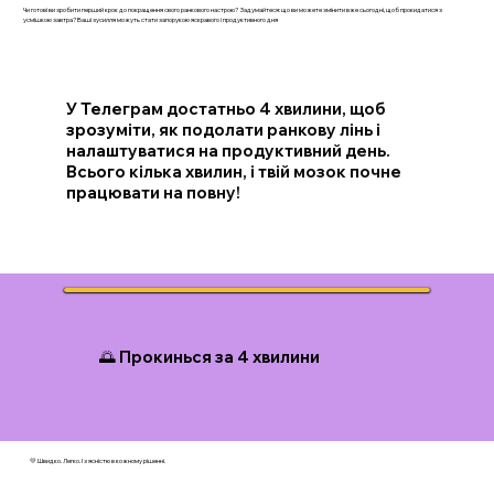
Чи готові ви зробити перший крок до покращення свого ранкового настрою? Задумайтеся: що ви можете змінити вже сьогодні, щоб прокидатися з
усмішкою завтра? Ваші зусилля можуть стати запорукою яскравого і продуктивного дня
У Телеграм достатньо 4 хвилини, щоб
зрозуміти, як подолати ранкову лінь і
налаштуватися на продуктивний день.
Всього кілька хвилин, і твій мозок почне
працювати на повну!
🌅 Прокинься за 4 хвилини
💛 Швидко. Легко. І з ясністю в кожному рішенні.