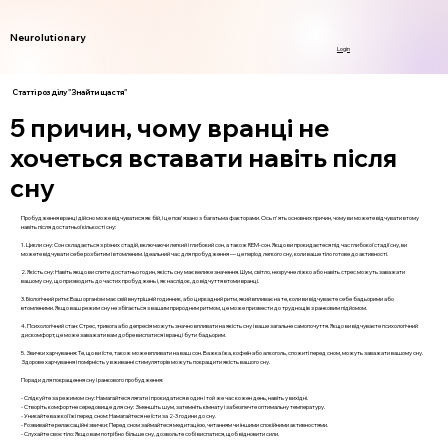
Neurolutionary
Login
Статті розділу "Знайти щастя"
5 причин, чому вранці не
хочеться вставати навіть після
сну
Пробудження вранці дійсно може відчуватися як бій, і це пов'язано з багатьма факторами. Ось п'ять основних причин, чому ви можете відчувати втому
навіть після достатньої кількості сну:
1. Цикли сну: Сон складається з різних стадій, включаючи легкий і глибокий сон, а також REM-сон. Якщо ви прокидаєтеся під час глибокої стадії сну, ви
можете відчувати себе розбитим і втомленим. Ідеальний час для пробудження — це період легкого сну, коли ваше тіло готове до активності.
2. Якість сну: Навіть якщо ви спите достатньо годин, якість сну має велике значення. Шум, світло, незручне ліжко або навіть стрес можуть заважати
вашому сну, що призводить до частих пробуджень і, як наслідок, до відчуття втоми вранці.
3. Біологічний ритм: Ваш організм має свій внутрішній годинник, або циркадний ритм, який впливає на те, коли ви відчуваєте себе бадьорими або
втомленими. Якщо ваш режим сну не збігається з вашим природним ритмом, це може призвести до труднощів з ранковим підйомом.
4. Психологічний стан: Стрес, тривога або депресія можуть значно впливати на якість сну і ваше загальне самопочуття. Якщо ви відчуваєте психологічний
дискомфорт, це може заважати вам добре виспатися і вранці бути бадьорим.
5. Звички харчування: Те, що ви їсте, також може впливати на ваш сон. Важка їжа, кофеїн або алкоголь, спожиті перед сном, можуть заважати вашому сну.
Здорове харчування і помірність у вживанні стимуляторів можуть покращити якість вашого сну.
Поради для покращення сну і ранкового пробудження:
- Слідкуйте за режимом сну: Намагайтеся лягати і прокидатися в один і той же час кожен день, навіть у вихідні.
- Створіть комфортне середовище для сну: Зменшіть шум, затемніть кімнату і забезпечте оптимальну температуру.
- Уникайте важкої їжі перед сном: Намагайтеся не їсти за 2-3 години до сну.
- Розвивайте релаксаційні звички: Перед сном займайтеся медитацією, читанням чи іншими спокійними активностями.
- Слухайте своє тіло: Якщо вам потрібно більше сну, дозвольте собі виспатися, щоб відновити сили.