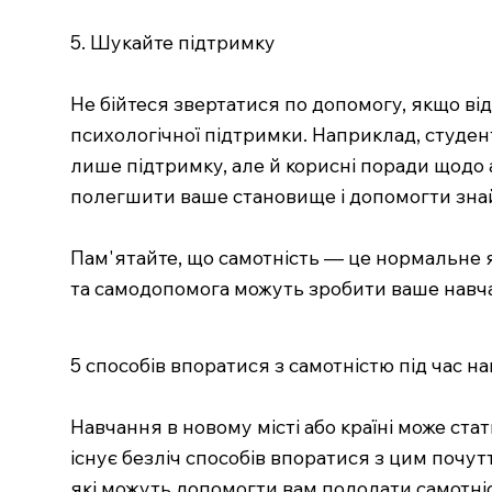
5. Шукайте підтримку
Не бійтеся звертатися по допомогу, якщо ві
психологічної підтримки. Наприклад, студен
лише підтримку, але й корисні поради щодо
полегшити ваше становище і допомогти зн
Пам'ятайте, що самотність — це нормальне я
та самодопомога можуть зробити ваше навч
5 способів впоратися з самотністю під час н
Навчання в новому місті або країні може ста
існує безліч способів впоратися з цим почу
які можуть допомогти вам подолати самотніс