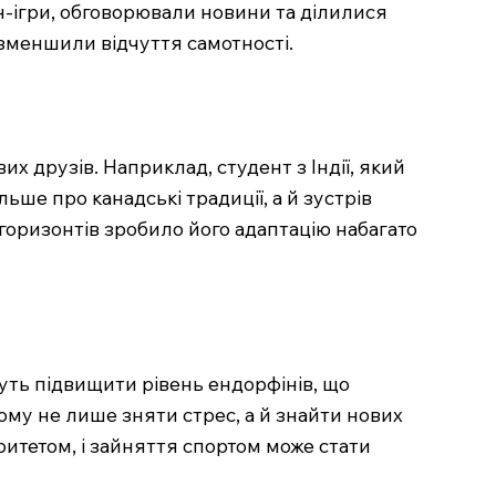
н-ігри, обговорювали новини та ділилися
 зменшили відчуття самотності.
 друзів. Наприклад, студент з Індії, який
ьше про канадські традиції, а й зустрів
 горизонтів зробило його адаптацію набагато
уть підвищити рівень ендорфінів, що
ому не лише зняти стрес, а й знайти нових
ритетом, і зайняття спортом може стати