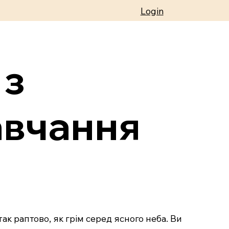
Login
 з
авчання
так раптово, як грім серед ясного неба. Ви