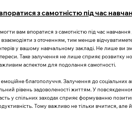
впоратися з самотністю під час навча
могти вам впоратися з самотністю під час навчання 
 взаємодіяти з оточенням, тим менше відчуватимете 
терів у вашому навчальному закладі. Не лише ви зм
інтереси. Таке залучення не лише сприяє розвитку но
 важливим аспектом для подолання самотності.
е емоційне благополуччя. Залучення до соціальних 
гальний рівень задоволеності життям. У повсякденно
участь у спільних заходах сприяє формуванню позит
одуктивність. Тому важливо не тільки вчитися, але й