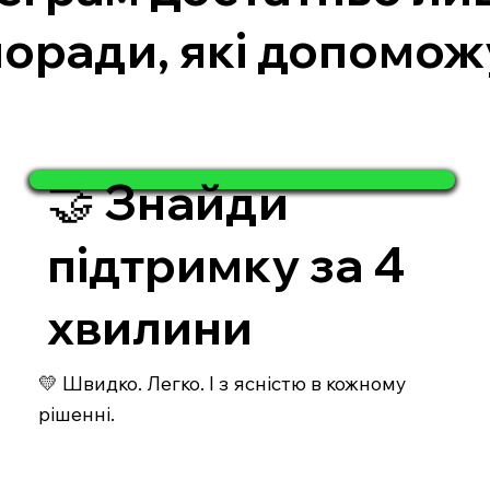
поради, які допоможу
🤝 Знайди
підтримку за 4
хвилини
💛 Швидко. Легко. І з ясністю в кожному
рішенні.