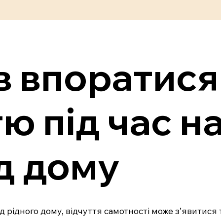
в впоратися
ю під час н
д дому
д рідного дому, відчуття самотності може з’явитися 