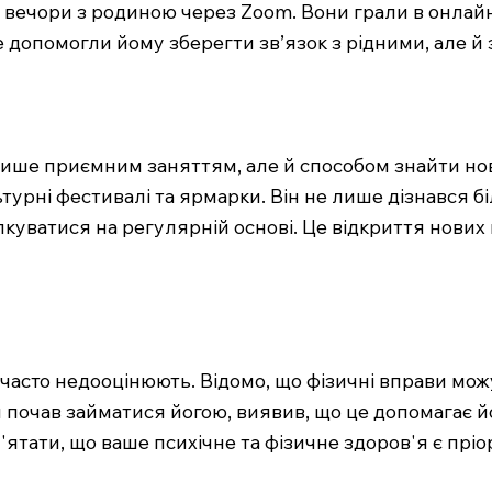
і вечори з родиною через Zoom. Вони грали в онлай
е допомогли йому зберегти зв’язок з рідними, але й
ише приємним заняттям, але й способом знайти нових
турні фестивалі та ярмарки. Він не лише дізнався біл
лкуватися на регулярній основі. Це відкриття нових
часто недооцінюють. Відомо, що фізичні вправи мож
й почав займатися йогою, виявив, що це допомагає й
'ятати, що ваше психічне та фізичне здоров'я є пріо