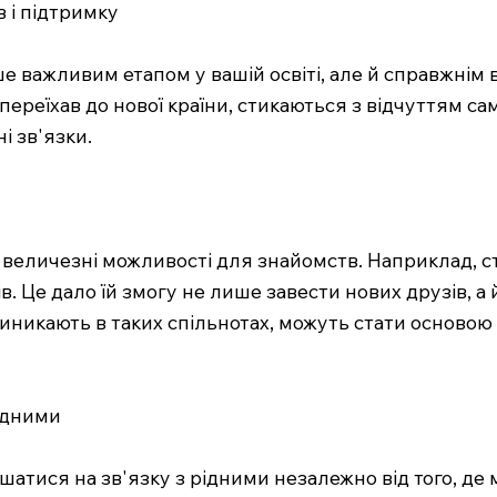
в і підтримку
е важливим етапом у вашій освіті, але й справжнім
о переїхав до нової країни, стикаються з відчуттям сам
і зв'язки.
 величезні можливості для знайомств. Наприклад, ст
. Це дало їй змогу не лише завести нових друзів, а
 виникають в таких спільнотах, можуть стати основою
рідними
атися на зв'язку з рідними незалежно від того, де 