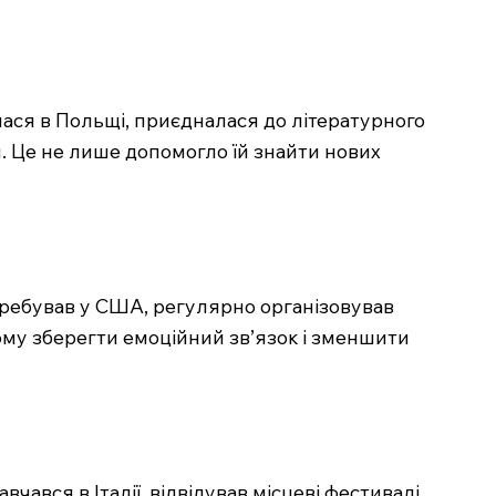
алася в Польщі, приєдналася до літературного
и. Це не лише допомогло їй знайти нових
перебував у США, регулярно організовував
ому зберегти емоційний зв’язок і зменшити
чався в Італії, відвідував місцеві фестивалі