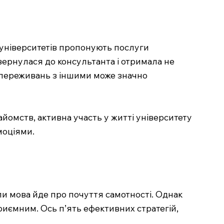
о університетів пропонують послуги
вернулася до консультанта і отримала не
х переживань з іншими може значно
йомств, активна участь у житті університету
моціями.
оли мова йде про почуття самотності. Однак
риємним. Ось п’ять ефективних стратегій,