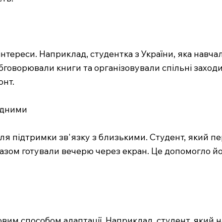
 інтереси. Наприклад, студентка з України, яка навч
обговорювали книги та організовували спільні заход
онт.
рідними
для підтримки зв'язку з близькими. Студент, який 
 разом готували вечерю через екран. Це допомогло й
им способом адаптації. Наприклад, студент, який нав