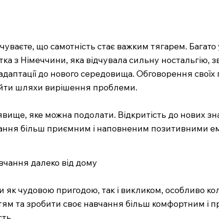
дчуваєте, що самотність стає важким тягарем. Багат
тка з Німеччини, яка відчувала сильну ностальгію, з
 адаптації до нового середовища. Обговорення свої
айти шляхи вирішення проблеми.
вище, яке можна подолати. Відкритість до нових зна
ання більш приємним і наповненим позитивними е
авчання далеко від дому
ти як чудовою пригодою, так і викликом, особливо к
ттям та зробити своє навчання більш комфортним і п
ть.