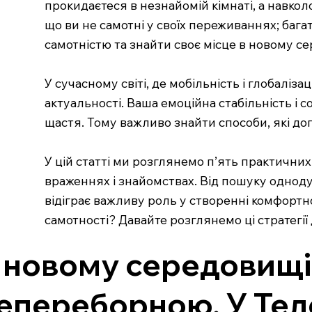
прокидаєтеся в незнайомій кімнаті, а навкол
що ви не самотні у своїх переживаннях; бага
самотністю та знайти своє місце в новому с
У сучасному світі, де мобільність і глобаліз
актуальності. Ваша емоційна стабільність і 
щастя. Тому важливо знайти способи, які д
У цій статті ми розглянемо п’ять практичних
враженнях і знайомствах. Від пошуку одноду
відіграє важливу роль у створенні комфортн
самотності? Давайте розглянемо ці стратегії
 новому середовищі
епереборною. У Тел