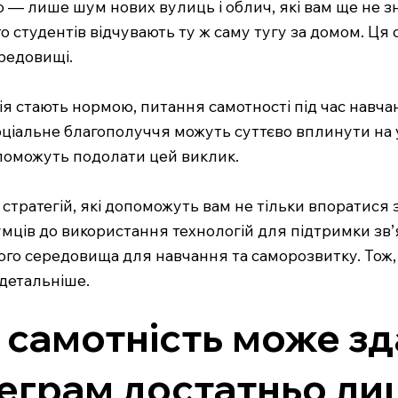
о — лише шум нових вулиць і облич, які вам ще не з
то студентів відчувають ту ж саму тугу за домом. Ця
ередовищі.
ація стають нормою, питання самотності під час навч
соціальне благополуччя можуть суттєво вплинути на у
опоможуть подолати цей виклик.
 стратегій, які допоможуть вам не тільки впоратися з
мців до використання технологій для підтримки зв’
ого середовища для навчання та саморозвитку. Тож,
 детальніше.
 самотність може з
еграм достатньо ли