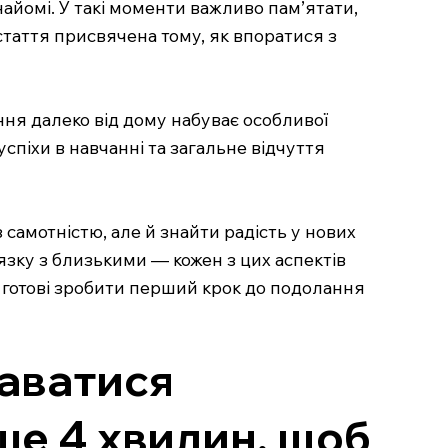
найомі. У такі моменти важливо пам’ятати,
 стаття присвячена тому, як впоратися з
ання далеко від дому набуває особливої
спіхи в навчанні та загальне відчуття
 самотністю, але й знайти радість у нових
язку з близькими — кожен з цих аспектів
 готові зробити перший крок до подолання
даватися
ше 4 хвилин, щоб