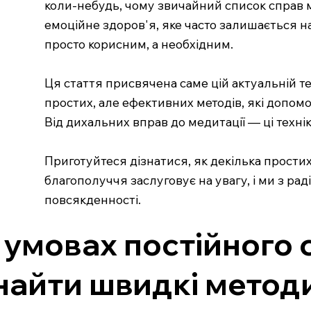
коли-небудь, чому звичайний список справ 
емоційне здоров'я, яке часто залишається на
просто корисним, а необхідним.
Ця стаття присвячена саме цій актуальній те
простих, але ефективних методів, які допом
Від дихальних вправ до медитації — ці техн
Приготуйтеся дізнатися, як декілька прости
благополуччя заслуговує на увагу, і ми з р
повсякденності.
 умовах постійного 
найти швидкі методи