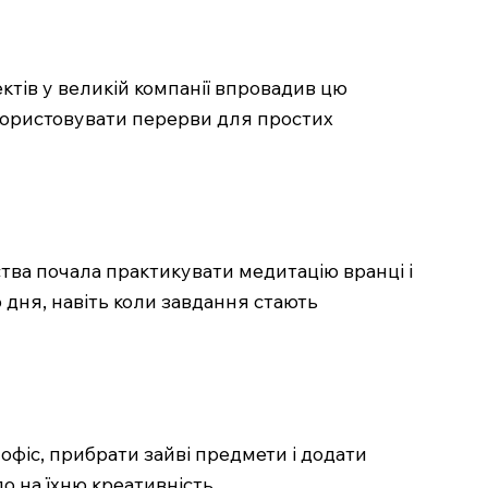
ктів у великій компанії впровадив цю
икористовувати перерви для простих
ства почала практикувати медитацію вранці і
дня, навіть коли завдання стають
 офіс, прибрати зайві предмети і додати
о на їхню креативність.