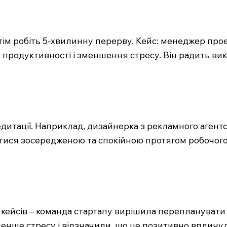
тім робіть 5-хвилинну перерву. Кейс: менеджер прое
я продуктивності і зменшення стресу. Він радить в
едитації. Наприклад, дизайнерка з рекламного агент
тися зосередженою та спокійною протягом робочого 
з кейсів – команда стартапу вирішила перепланувати
менше стресу і відзначили, що це позитивно вплинул