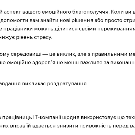
 аспект вашого емоційного благополуччя. Коли ви ві
допомогти вам знайти нові рішення або просто отри
де працівники можуть ділитися своїми переживанням
нижує рівень стресу.
ому середовищі — це виклик, але з правильними ме
аше емоційне здоров'я не менш важливе за виконанн
 завдання викликає роздратування
з працівниць IT-компанії щодня використовує цю техн
льних вправ їй вдається знизити тривожність перед 