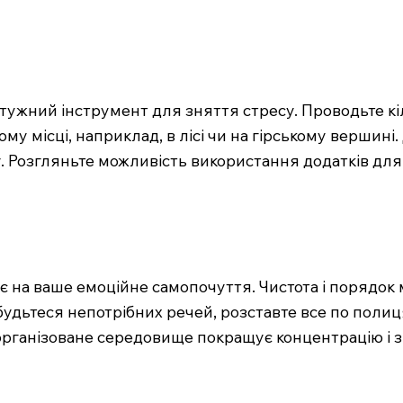
тужний інструмент для зняття стресу. Проводьте кі
му місці, наприклад, в лісі чи на гірському вершин
 Розгляньте можливість використання додатків для м
 на ваше емоційне самопочуття. Чистота і порядок 
збудьтеся непотрібних речей, розставте все по полиц
організоване середовище покращує концентрацію і з