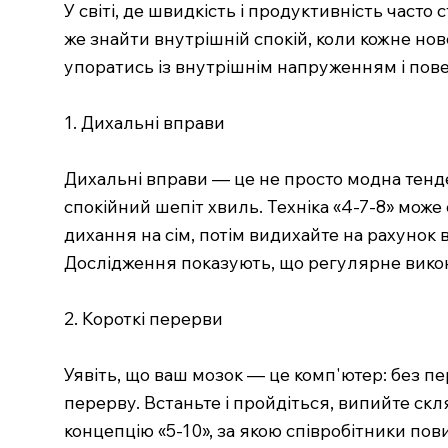
У світі, де швидкість і продуктивність част
же знайти внутрішній спокій, коли кожне но
упоратись із внутрішнім напруженням і пов
1. Дихальні вправи
Дихальні вправи — це не просто модна тенден
спокійний шепіт хвиль. Техніка «4-7-8» мож
дихання на сім, потім видихайте на рахунок 
Дослідження показують, що регулярне викон
2. Короткі перерви
Уявіть, що ваш мозок — це комп'ютер: без пе
перерву. Встаньте і пройдіться, випийте скл
концепцію «5-10», за якою співробітники пов