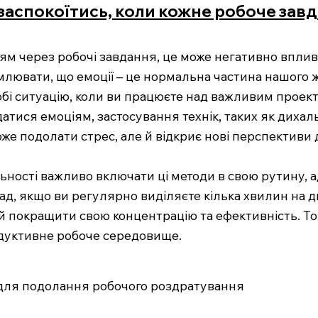
 заспокоїтись, коли кожне робоче за
ям через робочі завдання, це може негативно вплив
млювати, що емоції – це нормальна частина нашого ж
собі ситуацію, коли ви працюєте над важливим проек
ддатися емоціям, застосування технік, таких як диха
оже подолати стрес, але й відкриє нові перспектив
льності важливо включати ці методи в свою рутину,
д, якщо ви регулярно виділяєте кілька хвилин на ди
 покращити свою концентрацію та ефективність. Тому,
одуктивне робоче середовище.
 для подолання робочого роздратування