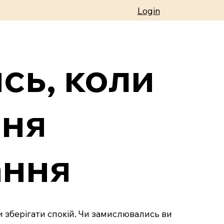
Login
сь, коли
ння
ання
ти зберігати спокій. Чи замислювались ви