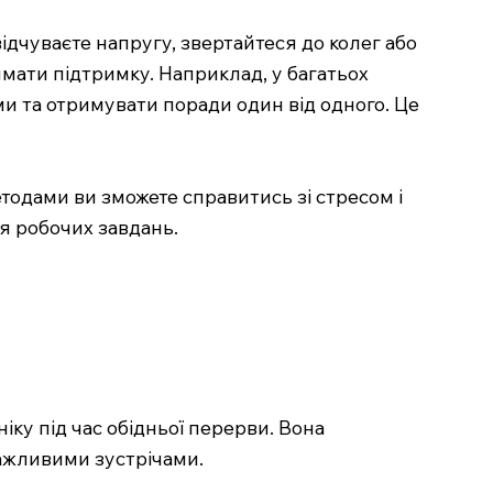
дчуваєте напругу, звертайтеся до колег або
мати підтримку. Наприклад, у багатьох
и та отримувати поради один від одного. Це
тодами ви зможете справитись зі стресом і
я робочих завдань.
іку під час обідньої перерви. Вона
важливими зустрічами.