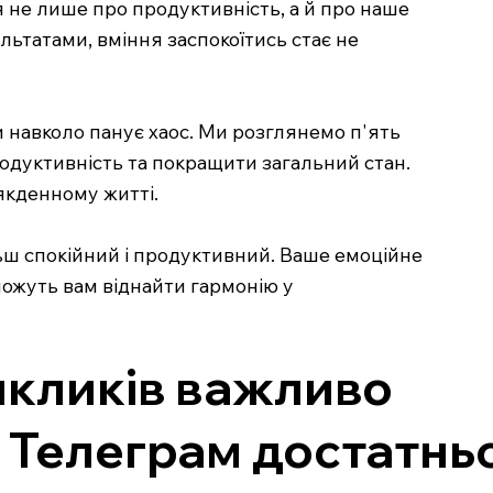
 не лише про продуктивність, а й про наше
льтатами, вміння заспокоїтись стає не
и навколо панує хаос. Ми розглянемо п'ять
одуктивність та покращити загальний стан.
якденному житті.
ьш спокійний і продуктивний. Ваше емоційне
можуть вам віднайти гармонію у
икликів важливо
У Телеграм достатнь