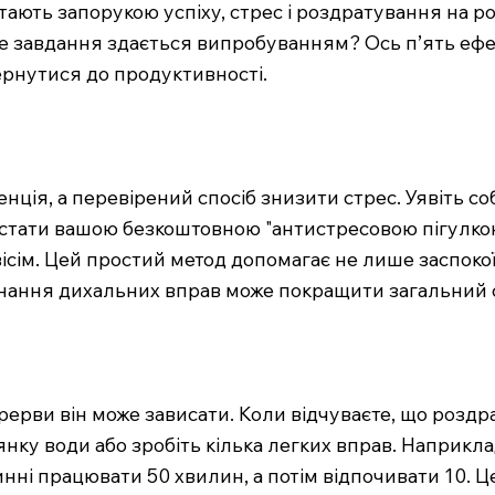
о стають запорукою успіху, стрес і роздратування на 
ве завдання здається випробуванням? Ось п’ять ефе
ернутися до продуктивності.
ція, а перевірений спосіб знизити стрес. Уявіть соб
е стати вашою безкоштовною "антистресовою пігулко
вісім. Цей простий метод допомагає не лише заспокої
ання дихальних вправ може покращити загальний ста
рерви він може зависати. Коли відчуваєте, що роздра
янку води або зробіть кілька легких вправ. Наприкла
инні працювати 50 хвилин, а потім відпочивати 10. 