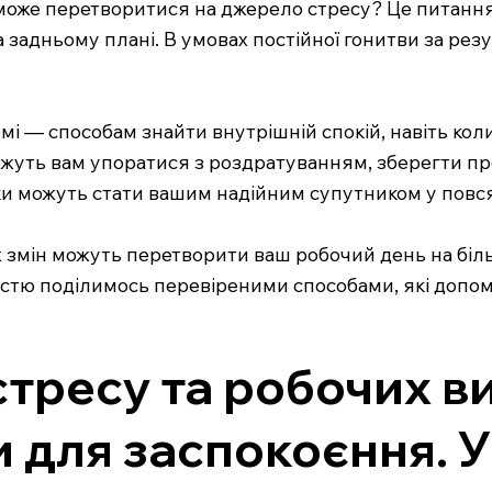
може перетворитися на джерело стресу? Це питання
 задньому плані. В умовах постійної гонитви за резу
мі — способам знайти внутрішній спокій, навіть кол
ожуть вам упоратися з роздратуванням, зберегти пр
іки можуть стати вашим надійним супутником у повс
х змін можуть перетворити ваш робочий день на біл
адістю поділимось перевіреними способами, які допо
стресу та робочих в
 для заспокоєння. 