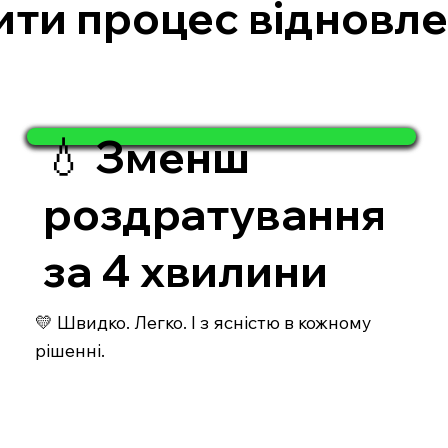
ити процес відновле
💧 Зменш
роздратування
за 4 хвилини
💛 Швидко. Легко. І з ясністю в кожному
рішенні.