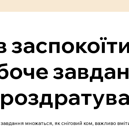
в заспокоїти
боче завда
 роздратув
чі завдання множаться, як сніговий ком, важливо вмі