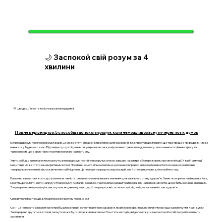
🌙 Заспокой свій розум за 4
хвилини
💛 Швидко. Легко. І з ясністю в кожному рішенні.
Повне керівництво: 5 способів заспокоїти розум, коли неможливо заснути через потік думок
Коли наш розум переповнений думками, це може стати справжнім викликом для засинання. Важливо усвідомлювати, що таке явище є природним і може
виникати у будь-кого з нас. Відповідно до досліджень, регулярна практика усвідомленості, наприклад, може суттєво зменшити рівень стресу та
тривожності, що, в свою чергу, позитивно вплине на якість сну.
Уявіть собі, що ви намагаєтеся заснути, але ваш розум постійно прокручує список завдань на завтра або переживань про минулі події. У такій ситуації
медитація може стати вашим рятівним колом. Провівши всього кілька хвилин на дихальних вправах, ви можете навчитися зосереджуватися на
теперішньому моменті, відпускаючи непотрібні думки. Це не лише покращить ваш настрій, але й створить умови для спокійного сну.
Важливо також пам'ятати, що фізична активність і режим сну мають велике значення для загального стану здоров'я. Заняття спортом, навіть легка йога,
можуть допомогти зняти напругу з тіла і розуму. А сталий режим сну допомагає налаштувати організм на природний ритм, що робить засинання легшим.
Тому варто враховувати ці аспекти у повсякденному житті, щоб покращити якість свого сну і, відповідно, загальний стан здоров'я.
Спокій у ночі: 5 хитрощів для заспокоєння розуму перед сном
Сон – це не просто фізіологічна потреба, а й важливий аспект психічного здоров'я, який може кардинально вплинути на наше самопочуття. Коли думки
безперервно крутяться в голові, заснути може бути справжнім викликом. Ось п'ять методів, які допоможуть вам заспокоїти свій розум і полегшити
засинання.