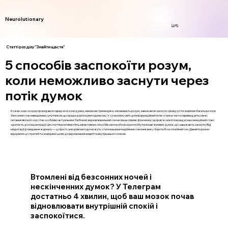
Neurolutionary
Login
Статті розділу "Знайти щастя"
5 способів заспокоїти розум,
коли неможливо заснути через
потік думок
Кожен з нас хоч раз прокидався серед ночі, коли думки, немов нестримна ріка, заповнюють розум, заважаючи заснути. Це відчуття знайоме багатьом: коли
безсоння стає невидимим супутником, що краде дорогоцінні години сну. У сучасному світі, де інформаційний потік і стреси часто перевищують межі,
питання якісного сну стає особливо актуальним. Глибокий, відновлювальний сон не лише сприяє фізичному здоров'ю, але й покращує наш емоційний стан і
здатність до концентрації. Ця стаття розгляне п’ять ефективних способів заспокоїти розум і позбутися нав'язливих думок, що заважають заснути. Від
медитації до ведення журналу — ці прості, але дієві методи можуть стати вашими надійними союзниками у боротьбі за спокійний сон. Давайте разом
відкриємо ці стратегії та знайдемо шлях до відновлення енергії та внутрішнього спокою.
Втомлені від безсонних ночей і
нескінченних думок? У Телеграм
достатньо 4 хвилин, щоб ваш мозок почав
відновлювати внутрішній спокій і
заспокоїтися.