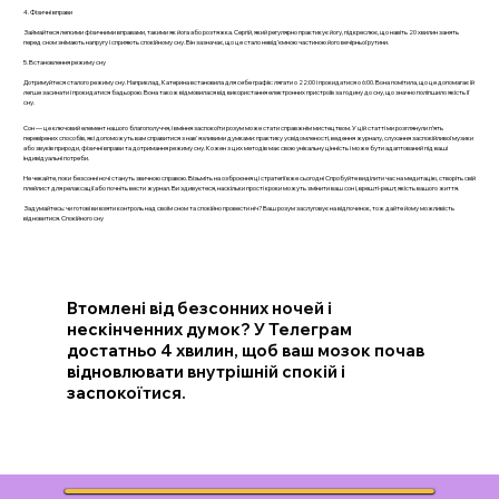
4. Фізичні вправи
Займайтеся легкими фізичними вправами, такими як йога або розтяжка. Сергій, який регулярно практикує йогу, підкреслює, що навіть 20 хвилин занять
перед сном знімають напругу і сприяють спокійному сну. Він зазначає, що це стало невід’ємною частиною його вечірньої рутини.
5. Встановлення режиму сну
Дотримуйтеся сталого режиму сну. Наприклад, Катерина встановила для себе графік: лягати о 22:00 і прокидатися о 6:00. Вона помітила, що це допомагає їй
легше засинати і прокидатися бадьорою. Вона також відмовилася від використання електронних пристроїв за годину до сну, що значно поліпшило якість її
сну.
Сон — це ключовий елемент нашого благополуччя, і вміння заспокоїти розум може стати справжнім мистецтвом. У цій статті ми розглянули п’ять
перевірених способів, які допоможуть вам справитися з нав'язливими думками: практику усвідомленості, ведення журналу, слухання заспокійливої музики
або звуків природи, фізичні вправи та дотримання режиму сну. Кожен з цих методів має свою унікальну цінність і може бути адаптований під ваші
індивідуальні потреби.
Не чекайте, поки безсонні ночі стануть звичною справою. Візьміть на озброєння ці стратегії вже сьогодні Спробуйте виділити час на медитацію, створіть свій
плейлист для релаксації або почніть вести журнал. Ви здивуєтеся, наскільки прості кроки можуть змінити ваш сон і, врешті-решт, якість вашого життя.
Задумайтесь: чи готові ви взяти контроль над своїм сном та спокійно провести ніч? Ваш розум заслуговує на відпочинок, тож дайте йому можливість
відновитися. Спокійного сну
Втомлені від безсонних ночей і
нескінченних думок? У Телеграм
достатньо 4 хвилин, щоб ваш мозок почав
відновлювати внутрішній спокій і
заспокоїтися.