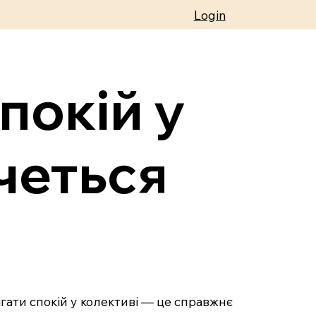
Login
покій у
очеться
рігати спокій у колективі — це справжнє