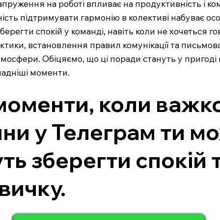
апруження на роботі впливає на продуктивність і ко
тність підтримувати гармонію в колективі набуває ос
берегти спокій у команді, навіть коли не хочеться г
актики, встановлення правил комунікації та письмо
мосфери. Обіцяємо, що ці поради стануть у пригоді
ладніші моменти.
моменти, коли важко
ини у Телеграм ти м
ть зберегти спокій т
вичку.