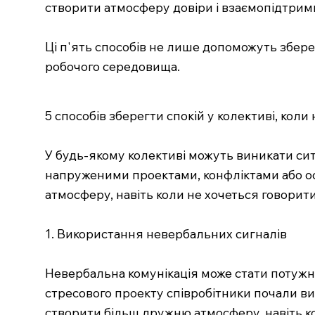
створити атмосферу довіри і взаємопідтримк
Ці п'ять способів не лише допоможуть збере
робочого середовища.
5 способів зберегти спокій у колективі, коли
У будь-якому колективі можуть виникати ситу
напруженими проектами, конфліктами або ос
атмосферу, навіть коли не хочеться говорити
1. Використання невербальних сигналів
Невербальна комунікація може стати потужни
стресового проекту співробітники почали ви
створити більш дружню атмосферу, навіть ко