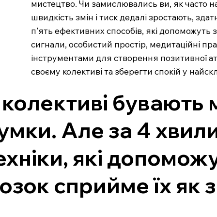
мистецтво. Чи замислювались ви, як часто н
швидкість змін і тиск дедалі зростають, зда
п’ять ефективних способів, які допоможуть з
сигнали, особистий простір, медитаційні пр
інструментами для створення позитивної ат
своєму колективі та зберегти спокій у найск
 колективі бувають 
умки. Але за 4 хвил
ехніки, які допоможу
озок сприйме їх як з