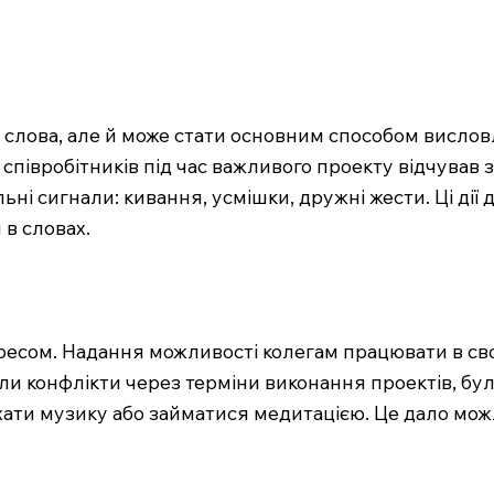
слова, але й може стати основним способом висловл
півробітників під час важливого проекту відчував з
ні сигнали: кивання, усмішки, дружні жести. Ці ді
в словах.
стресом. Надання можливості колегам працювати в св
кали конфлікти через терміни виконання проектів, б
ухати музику або займатися медитацією. Це дало мо