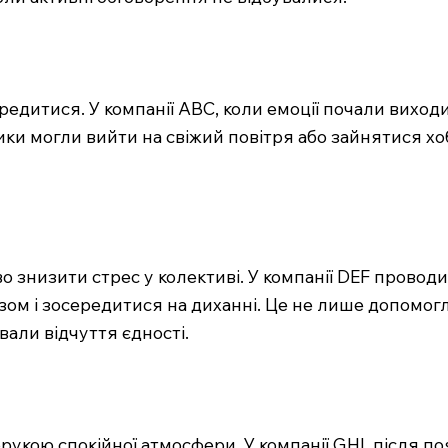
редитися. У компанії ABC, коли емоції почали виход
ики могли вийти на свіжий повітря або зайнятися хо
 знизити стрес у колективі. У компанії DEF проводил
зом і зосередитися на диханні. Це не лише допомогл
вали відчуття єдності.
рукою спокійної атмосфери. У компанії GHI, після по