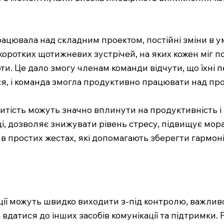
рацювала над складним проектом, постійні зміни в ум
оротких щотижневих зустрічей, на яких кожен міг п
и. Це дало змогу членам команди відчути, що їхні п
ася, і команда змогла продуктивно працювати над пр
итість можуть значно вплинути на продуктивність і
ці, дозволяє знижувати рівень стресу, підвищує мор
 простих жестах, які допомагають зберегти гармоні
ї можуть швидко виходити з-під контролю, важливо 
 вдатися до інших засобів комунікації та підтримки.