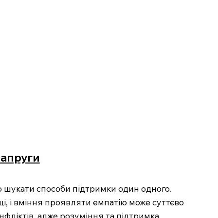
напруги
но шукати способи підтримки один одного.
і, і вміння проявляти емпатію може суттєво
фліктів, адже розуміння та підтримка