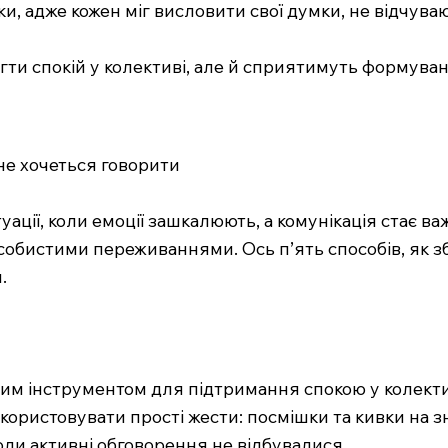
и, адже кожен міг висловити свої думки, не відчува
гти спокій у колективі, але й сприятимуть формува
 не хочеться говорити
ації, коли емоції зашкалюють, а комунікація стає ва
обистими переживаннями. Ось п’ять способів, як зб
.
м інструментом для підтримання спокою у колективі
користовувати прості жести: посмішки та кивки на з
ли активні обговорення не відбувалися.