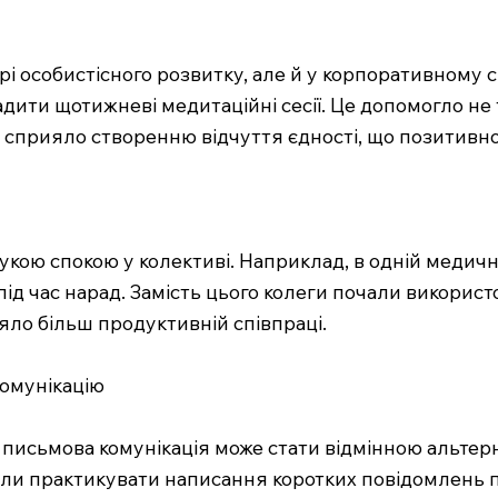
особистісного розвитку, але й у корпоративному світ
ити щотижневі медитаційні сесії. Це допомогло не т
 сприяло створенню відчуття єдності, що позитивно
рукою спокою у колективі. Наприклад, в одній медич
 під час нарад. Замість цього колеги почали викорис
яло більш продуктивній співпраці.
комунікацію
письмова комунікація може стати відмінною альтерн
очали практикувати написання коротких повідомлень