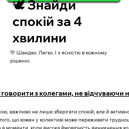
🕊️ Знайди
спокій за 4
хвилини
💛 Швидко. Легко. І з ясністю в кожному
рішенні.
к говорити з колегами, не відчуваючи 
ною, важливо не лише зберігати спокій, але й актив
того, що кожен у колективі може переживати труднощ
в моменти, коли висока ймовірність виникнення кон