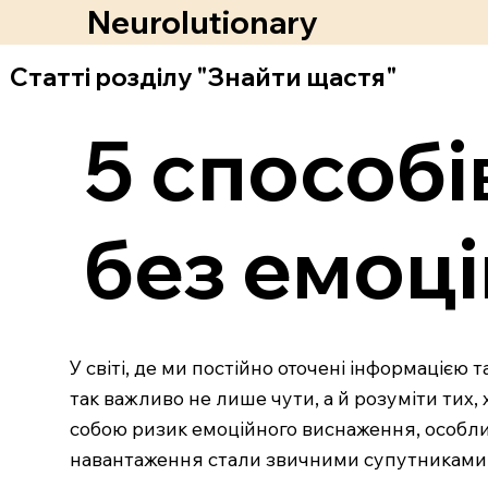
Neurolutionary
Статті розділу "Знайти щастя"
5 способі
без емоц
У світі, де ми постійно оточені інформацією
так важливо не лише чути, а й розуміти тих,
собою ризик емоційного виснаження, особлив
навантаження стали звичними супутниками, з