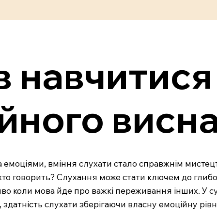
в навчитися
ійного висн
 та емоціями, вміння слухати стало справжнім мисте
 хто говорить? Слухання може стати ключем до глибо
о коли мова йде про важкі переживання інших. У суч
датність слухати зберігаючи власну емоційну рівно