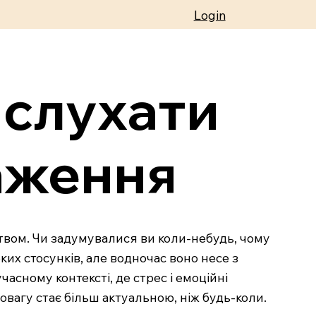
Login
 слухати
аження
цтвом. Чи задумувалися ви коли-небудь, чому
ких стосунків, але водночас воно несе з
асному контексті, де стрес і емоційні
вагу стає більш актуальною, ніж будь-коли.