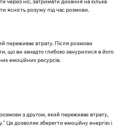
и через ніс, затримати дихання на кілька
гти ясність розуму під час розмови.
ий переживає втрату. Після розмови
и, що ви занадто глибоко занурилися в його
них емоційних ресурсів.
розмови з другом, який переживає втрату,
у." Це дозволяє зберегти емоційну енергію і