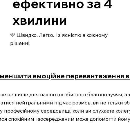
ефективно за 4
хвилини
💛 Швидко. Легко. І з ясністю в кожному
рішенні.
 зменшити емоційне перевантаження 
е не лише для вашого особистого благополуччя, але
тися нейтральними під час розмов, ви не тільки збе
у професійному середовищі, коли ви слухаєте колег
ися спокійним і зосередженим може допомогти йому