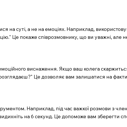
я на суті, а не на емоціях. Наприклад, використову
ію." Це покаже співрозмовнику, що ви уважні, але 
оційного виснаження. Якщо ваш колега скаржиться н
и розглядаєш?" Це дозволяє вам залишатися на факти
ументом. Наприклад, під час важкої розмови з член
идихніть на 6 секунд. Це допоможе вам зберегти спо