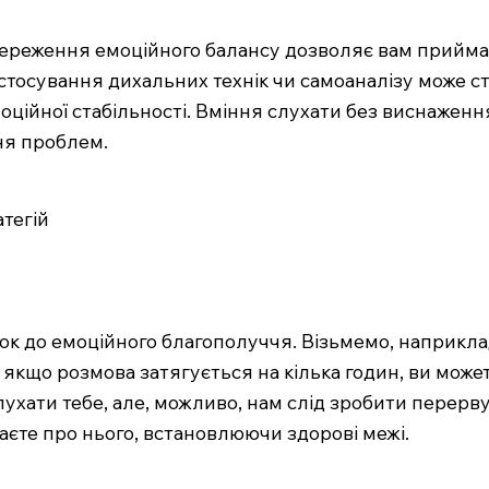
збереження емоційного балансу дозволяє вам прийм
астосування дихальних технік чи самоаналізу може 
оційної стабільності. Вміння слухати без виснаженн
ня проблем.
атегій
к до емоційного благополуччя. Візьмемо, наприклад
якщо розмова затягується на кілька годин, ви может
лухати тебе, але, можливо, нам слід зробити перерву
баєте про нього, встановлюючи здорові межі.