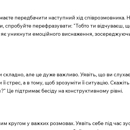
 маєте передбачити наступний хід співрозмовника. 
ати, спробуйте перефразувати: "Тобто ти відчуваєш,
ляє уникнути емоційного виснаження, зосереджуючи 
складно, але це дуже важливо. Уявіть, що ви слухає
її стрес, а в тому, щоб зрозуміти її ситуацію. Скажіт
?" Це підтримає бесіду на конструктивному рівні.
м кругом у важких розмовах. Уявіть себе під час зу