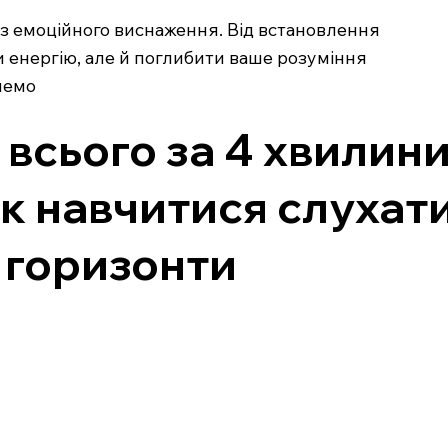
ез емоційного виснаження. Від встановлення
 енергію, але й поглибити ваше розуміння
чнемо
 всього за 4 хвилин
як навчитися слухат
 горизонти