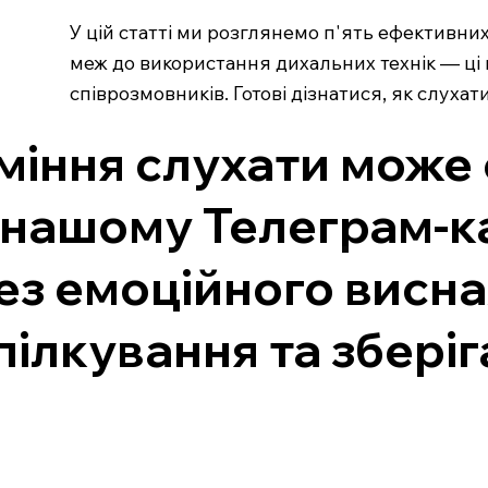
У цій статті ми розглянемо п'ять ефективни
меж до використання дихальних технік — ці
співрозмовників. Готові дізнатися, як слуха
міння слухати може 
 нашому Телеграм-ка
ез емоційного висна
пілкування та зберіг