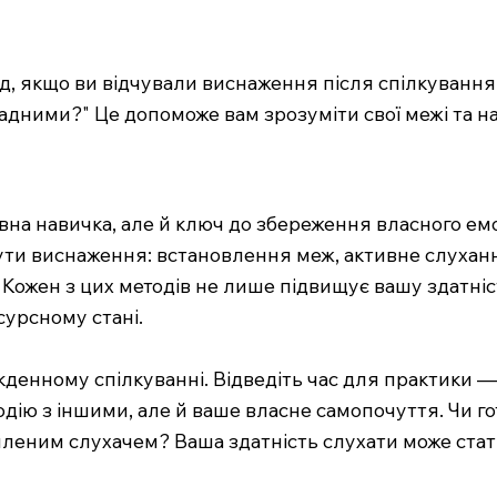
д, якщо ви відчували виснаження після спілкування 
кладними?" Це допоможе вам зрозуміти свої межі та 
на навичка, але й ключ до збереження власного ем
ути виснаження: встановлення меж, активне слухан
. Кожен з цих методів не лише підвищує вашу здатні
сурсному стані.
денному спілкуванні. Відведіть час для практики — 
ю з іншими, але й ваше власне самопочуття. Чи гото
омленим слухачем? Ваша здатність слухати може ста