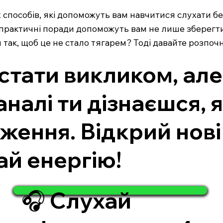
х способів, які допоможуть вам навчитися слухати б
 практичні поради допоможуть вам не лише зберегти
ти так, щоб це не стало тягарем? Тоді давайте розпо
стати викликом, але
налі ти дізнаєшся, 
ження. Відкрий нові
ай енергію!
🎧 Слухай