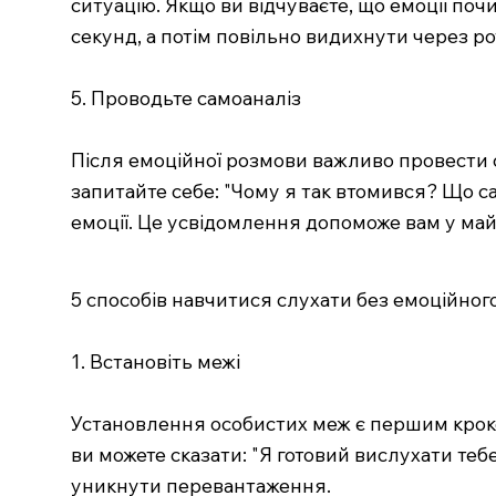
ситуацію. Якщо ви відчуваєте, що емоції по
секунд, а потім повільно видихнути через ро
5. Проводьте самоаналіз
Після емоційної розмови важливо провести с
запитайте себе: "Чому я так втомився? Що с
емоції. Це усвідомлення допоможе вам у ма
5 способів навчитися слухати без емоційно
1. Встановіть межі
Установлення особистих меж є першим кроко
ви можете сказати: "Я готовий вислухати теб
уникнути перевантаження.