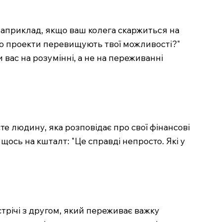
Наприклад, якщо ваш колега скаржиться на
 що проекти перевищують твої можливості?"
вас на розумінні, а не на переживанні
те людину, яка розповідає про свої фінансові
ь щось на кшталт: "Це справді непросто. Які у
стрічі з другом, який переживає важку