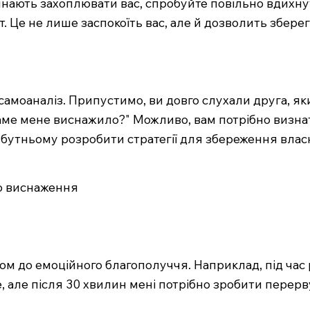
чинають захоплювати вас, спробуйте повільно вдихнут
т. Це не лише заспокоїть вас, але й дозволить збере
амоаналіз. Припустимо, ви довго слухали друга, як
аме мене виснажило?" Можливо, вам потрібно визнат
йбутньому розробити стратегії для збереження влас
го виснаження
м до емоційного благополуччя. Наприклад, під час 
е, але після 30 хвилин мені потрібно зробити перерв