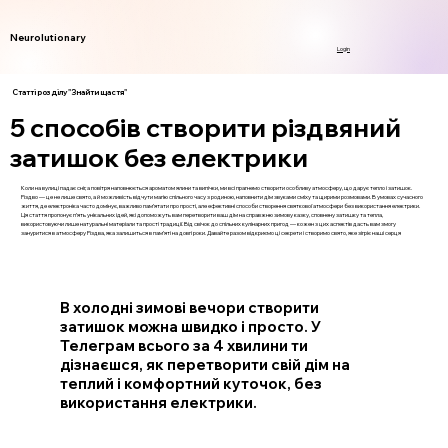
Neurolutionary
Login
Статті розділу "Знайти щастя"
5 способів створити різдвяний
затишок без електрики
Коли на вулиці падає сніг, а повітря наповнюється ароматом ялини та випічки, ми всі прагнемо створити особливу атмосферу, що дарує тепло і затишок.
Різдво — це не лише свято, а й можливість відчути магію спільного часу з родиною, наповнити дім звуками сміху та щирими розмовами. В умовах сучасного
життя, де електроніка часто домінує, важливо пам’ятати про прості, але ефективні способи створення святкової атмосфери без використання електрики.
Ця стаття пропонує п’ять унікальних ідей, які допоможуть вам перетворити ваш дім на справжню зимову казку, сповнену затишку та тепла,
використовуючи лише натуральні матеріали та прості традиції. Від свічок до спільних кулінарних пригод — кожен з цих аспектів дасть вам змогу
зануритися в атмосферу Різдва, яка залишиться в пам’яті на довгі роки. Давайте разом відкриємо ці секрети і створимо свято, яке зігріє наші серця
В холодні зимові вечори створити
затишок можна швидко і просто. У
Телеграм всього за 4 хвилини ти
дізнаєшся, як перетворити свій дім на
теплий і комфортний куточок, без
використання електрики.