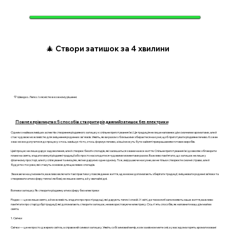
🎄 Створи затишок за 4 хвилини
💛 Швидко. Легко. І з ясністю в кожному рішенні.
Повне керівництво: 5 способів створити різдвяний затишок без електрики
Одним з найважливіших аспектів створення різдвяного затишку є спільне приготування їжі. Ця традиція не лише наповнює дім смачними ароматами, але й
стає чудовою можливістю для зміцнення родинних зв'язків. Уявіть, як ви разом з близькими збираєтеся на кухні, щоб приготувати різдвяне печиво. Кожен
з вас може долучитися до процесу: хтось замішує тісто, хтось формує печиво, а інші можуть бути зайняті прикрашанням готових виробів.
Цей процес не лише дарує задоволення, але й створює безліч спогадів, які залишаться з вами на все життя. Спільне приготування їжі дозволяє обговорити
плани на свята, згадати минулі різдвяні традиції або просто насолодитися чудовими моментами разом. Важливо пам’ятати, що затишок не лише у
фізичному просторі, але й у спілкуванні та емоціях, які ми даруємо одне одному. Тож, вирушаючи на кухню, ви не тільки створюєте смачні страви, але й
будуєте стосунки, які стануть основою для щасливих спогадів.
Зважаючи на ці моменти, важливо включати такі практики у повсякденне життя, адже вони допомагають зберігати традиції, зміцнювати родинні зв’язки та
створювати атмосферу тепла і любові, не лише в свята, а й у звичайні дні.
Вогники затишку: Як створити різдвяну атмосферу без електрики
Різдво — це не лише свято, а й можливість згадати про прості радощі, які дарують тепло і спокій. У світі, де технології заполоняють наше життя, важливо
пам’ятати про старі добрі традиції, які допомагають створити затишок, не використовуючи електрику. Ось п'ять способів, як наповнити ваш дім магією
свята.
1. Свічки
Свічки — це не просто джерело світла, а справжній символ затишку. Уявіть собі зимовий вечір, коли за вікном мете сніг, а у вас вдома горять ароматизовані