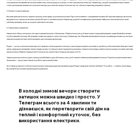
з натуральних матеріалів, які не лише зігріють вас, але й додадуть кольору та текстури вашому інтер'єру. Наприклад, у родині Сидоренків пледи з вовни
стали центральним елементом затишного вечора, де кожен міг загорнутися в них під час спільного перегляду різдвяного фільму.
4. Музика та звуки природи
Без електрики ви можете створити затишну атмосферу за допомогою музики. Підготуйте плейлист з різдвяними піснями або звуками природи, які можна
відтворити на старому музичному центрі або просто заспівати разом. Наприклад, родина Гончарів влаштувала вечір співів, де кожен міг виконати свою
улюблену різдвяну пісню, що додало святкового настрою.
5. Спільне приготування їжі
Немає нічого більш затишного, ніж приготування їжі разом з близькими. Зберіться на кухні, щоб приготувати традиційні різдвяні страви. Випікайте печиво,
готуйте гарячий шоколад або різдвяні страви, які дарують тепло і насолоду. Наприклад, сім'я Яценків організувала конкурс на найкраще печиво, що не лише
зміцнило родинні зв'язки, але й наповнило дім смачними ароматами.
Різдво — це час, коли ми можемо відчути справжнє тепло родинного затишку, і наші поради надають можливість зробити це без електрики. Використання
свічок, природних матеріалів, теплих пледів, музики та спільного приготування їжі допомагає створити атмосферу, в якій кожен може відчути магію свят. Цей
підхід не лише зберігає традиції, але й спонукає нас оцінити прості радощі, які дарує життя.
Запрошуємо вас втілити ці ідеї у своєму домі Виберіть одну або кілька з них, щоб створити свій власний різдвяний затишок. Поділіться цими моментами з
близькими — адже саме спільність робить свята незабутніми.
Чи готові ви дозволити собі насолодитися простими радощами, які наповнять ваше Різдво справжнім теплом і любов’ю? Тож дійте — створіть атмосферу,
яка запам’ятається вам і вашій родині на довгі роки
В холодні зимові вечори створити
затишок можна швидко і просто. У
Телеграм всього за 4 хвилини ти
дізнаєшся, як перетворити свій дім на
теплий і комфортний куточок, без
використання електрики.