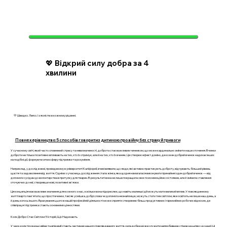
💖 Відкрий силу добра за 4
хвилини
💛 Швидко. Легко. І з ясністю в кожному рішенні.
Повне керівництво: 5 способів говорити з дитиною про війну без страху й тривоги
У сучасному світі, який часто сповнений стресу та невизначеності, доброта стає важливим чинником, що може кардинально змінити наше оточення. Вчинки
доброти не тільки позитивно впливають на тих, хто їх отримує, але й на тих, хто їх вчиняє. Це створює ефект доміно, де кожен добрий вчинок надихає інших
на подібні дії, формуючи атмосферу підтримки та розуміння.
Наприклад, у дослідженні, проведеному в університеті Каліфорнії, вчені виявили, що люди, які активно практикують доброту, відчувають більший рівень
щастя та задоволення від життя. Однією з учасниць дослідження стала жінка, яка щодня намагалася виконувати принаймні один добрий вчинок — від
допомоги сусідам до волонтерства в притулку для тварин. В результаті вона не лише покращила своє психоемоційне состояние, але й змінила ставлення
оточуючих до неї, створивши нові, позитивні зв'язки.
Ця концепція має важливе значення для кожного з нас, оскільки вона підкреслює, що навіть маленькі дії можуть мати великий вплив. У повсякденному
житті варто пам'ятати, що прості вчинки, такі як усмішка, добрі слова чи допомога незнайомцю, можуть стати тим світлом, яке освітить не лише наш день, а
й день когось іншого. Врахування цього в нашій професійній діяльності може сприяти створенню більш продуктивних і гармонійних робочих відносин, де
співпраця і підтримка стають основними цінностями.
Коли Добро Стає Світлом: 5 Історій, Що Надихають
У часи, коли труднощі, війни та епідемії стають частиною нашого повсякденного життя, сила добра може служити непробивною стіною на шляху до надії. Ці