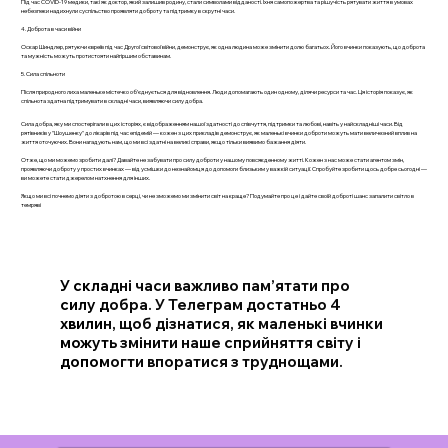
Під час COVID-19 медики, такі як доктор, який залишив родину, стали символами відданості. Їхня самопожертва та рішучість рятувати життя в умовах
небезпеки надихнули суспільство проявляти доброту та підтримку в скрутні часи.
4. Доброта в часи війни
Оскар Шиндлер, рятуючи євреїв під час Другої світової війни, демонструє, як одна людина може змінити долю багатьох. Його вчинки показують, що доброта
та мужність можуть протистояти найгіршим обставинам.
5. Сила спільноти
Після природного лиха маленьке містечко об’єднується для відновлення. Люди допомагають один одному, ділячи ресурси та час. Ця історія показує, як
спільнота здатна підтримувати в складні часи, виявляючи силу добра.
Сила добра, яку ми спостерігали в цих історіях, є відображенням нашої здатності до співчуття, підтримки та любові, навіть у найскладніші часи. Від
рятівників у "Шоушенку" до лікарів під час епідемій — кожен з цих прикладів демонструє, як маленькі вчинки доброти можуть мати величезний вплив на
життя оточуючих. Вони нагадують нам, що ми всі здатні на великі справи, якщо тільки виявимо бажання діяти.
Отже, що ми можемо зробити далі? Давайте не забувати про силу доброти у нашому повсякденному житті. Кожен з нас може стати агентом змін,
проявляючи доброту у простих вчинках — від усмішки до незнайомця до допомоги близьким у важкій ситуації. Спробуйте зробити щось добре сьогодні —
ви можете стати джерелом натхнення для інших.
Якщо ми всі почнемо діяти з добротою в серці, чи не зможемо ми змінити світ на краще? Подумайте про це і дайте своїй доброті шанс запалити світло в
темряві
У складні часи важливо пам’ятати про
силу добра. У Телеграм достатньо 4
хвилин, щоб дізнатися, як маленькі вчинки
можуть змінити наше сприйняття світу і
допомогти впоратися з труднощами.