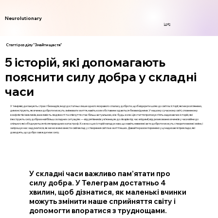
Neurolutionary
Login
Статті розділу "Знайти щастя"
5 історій, які допомагають
пояснити силу добра у складні
часи
У темряві, де панують страх і безнадія, іноді достатньо лише одного яскравого спалаху доброти, щоб відкрити шлях до світла. Історії, які ми розглянемо,
демонструють, як вчинки доброти можуть змінювати життя, навіть коли обставини здаються безвихідними. У нашому сучасному світі, сповненому
конфліктів і викликів, важливість людяності та співчуття стає більш актуальною, ніж будь-коли. Ця стаття пропонує п’ять надихаючих історій, які
ілюструють силу добра в найбільш складних ситуаціях — від рятівників у в’язницях до лікарів під час епідемії, від ризикованих вчинків у часи війни до
спільнот, які об’єднуються після природних катастроф. Кожна з цих історій нагадує нам, що навіть невеликі акти доброти можуть створити великі зміни, і
запрошує нас задуматися, як ми можемо внести свій вклад у створення світла в житті інших. Давайте разом поринемо у ці надихаючі приклади, які
доводять, що добро завжди має силу.
У складні часи важливо пам’ятати про
силу добра. У Телеграм достатньо 4
хвилин, щоб дізнатися, як маленькі вчинки
можуть змінити наше сприйняття світу і
допомогти впоратися з труднощами.