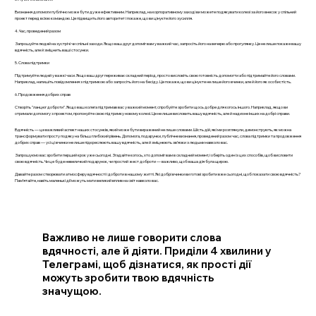
Визнання допомоги публічно може бути дуже ефективним. Наприклад, на корпоративному заході ви можете подякувати колезі за його внесок у спільний
проект перед всією командою. Це підвищить його авторитет і покаже, що ви цінуєте його зусилля.
4. Час, проведений разом
Запрошуйте людей на зустрічі чи спільні заходи. Якщо ваш друг допоміг вам у важкий час, запросіть його на вечерю або прогулянку. Це не лише покаже вашу
вдячність, але й зміцнить ваші стосунки.
5. Слова підтримки
Підтримуйте людей у важкі часи. Якщо ваш друг переживає складний період, просто висловіть свою готовність допомогти або підтримайте його словами.
Наприклад, напишіть повідомлення з підтримкою або запросіть його на бесіду. Це покаже, що ви цінуєте не лише його вчинки, але й його як особистість.
6. Продовження добрих справ
Створіть "ланцюг доброти". Якщо ваш колега підтримав вас у важкий момент, спробуйте зробити щось добре для когось іншого. Наприклад, якщо ви
отримали допомогу з проектом, пропонуйте свою підтримку новому колезі. Це не лише висловить вашу вдячність, але й надихне інших на добрі справи.
Вдячність — це важливий аспект наших стосунків, який може бути виражений не лише словами. Шість дій, які ми розглянули, демонструють, як можна
трансформувати просту подяку на більш глибокий рівень. Допомога, подарунки, публічне визнання, проведений разом час, слова підтримки та продовження
добрих справ — усі ці вчинки не лише підкреслюють вашу вдячність, але й зміцнюють зв’язки з людьми навколо вас.
Запрошуємо вас зробити перший крок уже сьогодні. Згадайте когось, хто допоміг вам в складний момент, і оберіть один із цих способів, щоб висловити
свою вдячність. Чи це буде невеличкий подарунок, чи простий жест доброти — важливо, щоб ваша дія була щирою.
Давайте разом створювати атмосферу вдячності і доброти в нашому житті. Які добрі вчинки ви готові зробити вже сьогодні, щоб показати свою вдячність?
Пам’ятайте, навіть маленькі дії можуть мати великий вплив на світ навколо вас.
Важливо не лише говорити слова
вдячності, але й діяти. Приділи 4 хвилини у
Телеграмі, щоб дізнатися, як прості дії
можуть зробити твою вдячність
значущою.