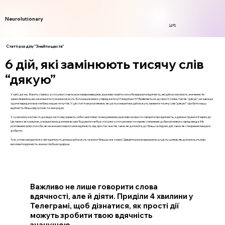
Neurolutionary
Login
Статті розділу "Знайти щастя"
6 дій, які замінюють тисячу слів
“дякую”
У світі, де час біжить стрімко, а стосунки стають все поверхневішими, важливо знайти способи виразити вдячність, які дійсно матимуть значення. Чи
замислювались ви, наскільки потужними можуть бути ваші вчинки у передачі почуття вдячності? Виявляється, що прості слова, такі як "дякую", не завжди
здатні передати всю глибину наших почуттів. У цій статті ми розглянемо, як шість конкретних дій можуть замінити тисячу слів “дякую” і зробити нашу
вдячність більш відчутною та значущою.
У сучасному контексті, де люди часто відчувають себе самотніми та неоціненими, важливо не просто говорити про вдячність, а демонструвати її через дії.
Ця тема є актуальною, оскільки вона допомагає нам будувати глибші стосунки з оточуючими та сприяє створенню доброзичливого середовища. Ми
розглянемо різні способи, як можна висловити свою вдячність: від простих жестів, таких як допомога, до більш складних дій, таких як створення ланцюга
доброти.
Тож, готові зануритися у світ вдячності, де ваші дії можуть сказати більше, ніж слова? Давайте разом відкриємо ці шість шляхів, які допоможуть вам
висловити вдячність значно глибше і щиріше.
Важливо не лише говорити слова
вдячності, але й діяти. Приділи 4 хвилини у
Телеграмі, щоб дізнатися, як прості дії
можуть зробити твою вдячність
значущою.