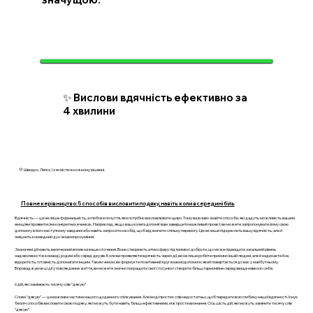
✨ Вислови вдячність ефективно за
4 хвилини
💛 Швидко. Легко. І з ясністю в кожному рішенні.
Повне керівництво: 5 способів висловити подяку, навіть коли всередині біль
Вдячність — це не лише формальність, а глибоке почуття, яке потрібно висловлювати щиро. Тому важливо знайти способи, які дадуть можливість вашим
емоціям проявитися в конкретних вчинках. Наприклад, якщо ваш колега допоміг вам завершити важливий проект, ви можете запропонувати йому свою
допомогу в його наступному завданні або навіть запросити на обід, щоб відзначити спільну перемогу. Це не лише підкреслить вашу вдячність, але й
зміцнить командний дух і взаєморозуміння.
Зазначені дії мають величезний вплив на ваше оточення. Вони створюють атмосферу підтримки і доброти, що може підвищити загальний рівень
задоволеності в команді, родині або серед друзів. Коли ви проявляєте вдячність через дії, ви не лише робите приємно іншій людині, але й надихаєте її на
відкритість, готовність допомагати іншим. Таким чином, ви формуєте позитивний круг взаємодопомоги, який повертається до вас у майбутньому.
Впроваджуючи ці дії у повсякденне життя, ви можете значно покращити свої стосунки і створити більш гармонійне середовище навколо себе.
6 дій, які замінюють тисячу слів “дякую”
Слова “дякую” — це важлива частина нашого щоденного спілкування. Але іноді простих слів недостатньо, щоб передати всю глибину нашої вдячності. Існує
безліч способів висловити свою подяку, які можуть бути навіть більш ефективними, ніж просте визнання. Ось шість дій, які можуть замінити тисячу слів
“дякую”.