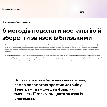
Neurolutionary
Login
Статті розділу "Знайти щастя"
6 методів подолати ностальгію й
зберегти зв’язок із близькими
Кожен з нас хоча б раз у житті відчував тугу за минулим — за безтурботними моментами, що залишилися в пам'яті, за тими, кого вже немає поруч. Це
почуття, що охоплює душу, може стати справжнім тягарем, заважаючи нам насолоджуватись теперішнім і будувати нові стосунки. У світі, що швидко
змінюється, важливість збереження зв'язків із близькими стає особливо актуальною. Як же вирватися з пастки ностальгії й підживити емоційні зв'язки з
рідними?
У цій статті ми розглянемо шість дієвих методів, які допоможуть не лише подолати сум за минувшим, але й зміцнити стосунки з тими, хто важливий для
нас сьогодні. Від відзначення спогадів до нових хобі — кожен із запропонованих підходів надасть вам можливість віднайти радість у спілкуванні і створенні
нових спогадів. Готові дізнатися, як зберегти зв’язок із близькими та наповнити своє життя позитивом? Тоді продовжимо
Ностальгія може бути важким тягарем,
але за допомогою простих методів у
Телеграм ти зможеш за 4 хвилини
зменшити її вплив і зміцнити зв’язок із
близькими.