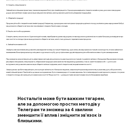
3. Створіть спільні проекти
Займайтеся спільними проектами, такими як ведення блогу про сімейні рецепти. Одна родина вирішила створити онлайн-кухню, де кожен член родини
додає свої улюблені страви. Це не лише зміцнило їхні зв’язки, але й дозволило ділитися кулінарними традиціями.
4. Зберігайте традиції
Продовжуйте або створюйте нові сімейні традиції. Наприклад, одна родина започаткувала традицію щорічного походу на пікнік в день народження бабусі.
Це допомогло зберегти зв'язок між поколіннями і створило безліч нових спогадів.
5. Пишіть листи або щоденники
Створіть звичку писати листи. Один молодий чоловік, перебуваючи далеко від родини, почав надсилати щомісячні листи своїм батькам, розповідаючи про
своє життя та спогади. Це не лише допомогло зберегти зв'язок, але й стало для нього терапевтичним процесом.
6. Займайтеся новими хобі
Знайдіть нові захоплення, які дозволять вам відволіктися від ностальгії. Наприклад, одна жінка, яка відчувала ностальгію за молодістю, почала займатися
малюванням. Вона приєдналася до місцевого художнього клубу, де зустріла нових друзів і відкрила для себе нові можливості для самовираження.
Підсумовуючи, ми розглянули шість ефективних методів, які допоможуть вам подолати ностальгію та укріпити зв’язки з близькими. Відзначення спогадів,
регулярне спілкування, спільні проекти, збереження традицій, написання листів і ведення щоденників, а також заняття новими хобі — це потужні
інструменти, які дозволять вам не лише зберегти зв’язок із рідними, але й створити нові, яскраві моменти в житті.
Запрошую вас зробити перший крок уже сьогодні: зв’яжіться з близькою людиною, запропонуйте разом відзначити якусь важливу дату або розпочніть
новий спільний проект. Пам’ятайте, що ваше сьогодення має бути сповнене радості та нових вражень. Чи готові ви відкрити нові горизонти у ваших стосунках
і створити спогади, які залишаться з вами на все життя? Ваше життя — це ваша історія, і ви маєте право писати її яскравими фарбами
Ностальгія може бути важким тягарем,
але за допомогою простих методів у
Телеграм ти зможеш за 4 хвилини
зменшити її вплив і зміцнити зв’язок із
близькими.