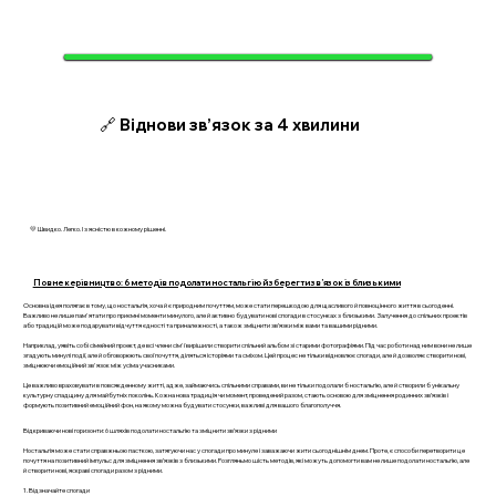
🔗 Віднови зв’язок за 4 хвилини
💛 Швидко. Легко. І з ясністю в кожному рішенні.
Повне керівництво: 6 методів подолати ностальгію й зберегти зв’язок із близькими
Основна ідея полягає в тому, що ностальгія, хоча й є природним почуттям, може стати перешкодою для щасливого й повноцінного життя в сьогоденні.
Важливо не лише пам'ятати про приємні моменти минулого, але й активно будувати нові спогади в стосунках з близькими. Залучення до спільних проектів
або традицій може подарувати відчуття єдності та приналежності, а також зміцнити зв’язки між вами та вашими рідними.
Наприклад, уявіть собі сімейний проект, де всі члени сім'ї вирішили створити спільний альбом зі старими фотографіями. Під час роботи над ним вони не лише
згадують минулі події, але й обговорюють свої почуття, діляться історіями та сміхом. Цей процес не тільки відновлює спогади, але й дозволяє створити нові,
зміцнюючи емоційний зв'язок між усіма учасниками.
Це важливо враховувати в повсякденному житті, адже, займаючись спільними справами, ви не тільки подолали б ностальгію, але й створили б унікальну
культурну спадщину для майбутніх поколінь. Кожна нова традиція чи момент, проведений разом, стають основою для зміцнення родинних зв’язків і
формують позитивний емоційний фон, на якому можна будувати стосунки, важливі для вашого благополуччя.
Відкриваючи нові горизонти: 6 шляхів подолати ностальгію та зміцнити зв’язки з рідними
Ностальгія може стати справжньою пасткою, затягуючи нас у спогади про минуле і заважаючи жити сьогоднішнім днем. Проте, є способи перетворити це
почуття на позитивний імпульс для зміцнення зв’язків з близькими. Розгляньмо шість методів, які можуть допомогти вам не лише подолати ностальгію, але
й створити нові, яскраві спогади разом з рідними.
1. Відзначайте спогади