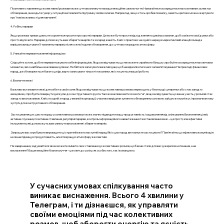
Позитивне ставлення до колективної розмови може суттєво вплинути на ваше емоційне самопочуття. Намагайтеся зосередитися на позитивних аспектах
обговорення, знаходьте гумор у ситуації і висловлюйте підтримку своїм колегам. Наприклад, якщо хтось зробив помилку, замість критики можна жартувати
про "нові можливості для навчання".
4. Робіть перерви
Якщо розмова триває довго, не соромтеся просити про короткі перерви. Це може бути просте відходження на декілька хвилин, щоб освіжити свої думки або
просто відпочити. Перерви допоможуть вам зберегти енергію та зосередженість. Кейс з практики: на одній з нарад в маркетинговій агенції команда
вирішила влаштувати 5-хвилинну перерву після кожної години обговорення, що суттєво покращило атмосферу.
5. Уникайте перевантаження інформацією
Слідкуйте за тим, щоб не перевантажувати себе інформацією. Якщо ви відчуваєте, що не можете сприймати більше, спробуйте зосередитися на ключових
моментах, які є найбільш важливими для вас. Не бійтеся записувати важливі дані, щоб не відволікатися на їх запам’ятовування. На прикладі фінансових
нарад, де обговорюється багато цифр, варто записувати тільки ті показники, які стосуються вашої роботи.
6. Визначте межі
Важливо встановити межі для себе та своїх колег. Якщо ви відчуваєте, що колективна розмова переходить у безглузді суперечки або стає занадто
емоційною, спробуйте повернути дискусію до конструктивного русла. Також важливо вміти сказати "ні", якщо ви відчуваєте, що ваша участь у розмові стає
занадто виснажливою. Кейс: на одній з нарад у великій корпорації, учасники вирішили зупинити обговорення, коли воно зайшло в глухий кут, і призначили нову
зустріч для конструктивного обговорення.
Застосування цих шести порад у колективних розмовах може значно підвищити вашу продуктивність і задоволення від спілкування. Визначення цілей,
активне слухання, позитивне ставлення, регулярні перерви, контроль інформаційного навантаження та встановлення меж – це прості, але ефективні
інструменти, які допоможуть вам уникнути виснаження і зберегти енергію.
Запрошую вас спробувати впровадити ці стратегії вже на наступній нараді Які з цих порад ви плануєте застосувати? Пам’ятайте, що ефективна комунікація
не лише підвищує продуктивність, але й покращує атмосферу в колективі.
На завершення, задумайтеся: як ви можете змінити своє ставлення до колективних розмов, щоб вони стали для вас джерелом натхнення, а не
виснаження? Ваше емоційне благополуччя – це ключ до успіху, як особистого, так і командного.
У сучасних умовах спілкування часто
виникає виснаження. Всього 4 хвилини у
Телеграм, і ти дізнаєшся, як управляти
своїми емоціями під час колективних
розмов, щоб зберегти енергію та ясність