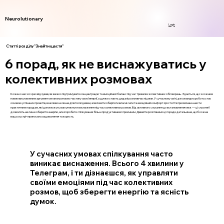
Neurolutionary
Login
Статті розділу "Знайти щастя"
6 порад, як не виснажуватись у
колективних розмовах
Кожен з нас хоч раз відчував, як важко підтримувати концентрацію та емоційний баланс під час тривалих колективних обговорень. Здається, що з кожним
новим висловленим аргументом ми втрачаємо частину своєї енергії, а думки стають дедалі розпливчастішими. У сучасному світі, де командна робота стає
основою успішних проектів, важливо не лише ділитися ідеями, але й вміти зберігати власні сили та емоційний комфорт. Ця стаття присвячена шести
практичним порадам, які допоможуть вам уникнути виснаження під час колективних розмов. Від активного слухання до встановлення меж — ці стратегії
дозволять не лише зберегти енергію, але й зробити спілкування більш продуктивним і приємним. Давайте розглянемо ці поради детальніше, щоб кожна
ваша зустріч приносила задоволення та користь.
У сучасних умовах спілкування часто
виникає виснаження. Всього 4 хвилини у
Телеграм, і ти дізнаєшся, як управляти
своїми емоціями під час колективних
розмов, щоб зберегти енергію та ясність
думок.