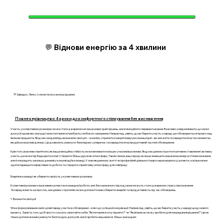
💬 Віднови енергію за 4 хвилини
💛 Швидко. Легко. І з ясністю в кожному рішенні.
Повне керівництво: 4 кроки до комфортного спілкування без виснаження
Участь у колективних розмовах може стати джерелом не лише нових ідей і рішень, але й емоційного перевантаження. Важливо усвідомлювати, що не всі
дискусії однаково значущі і не всі питання потребують глибокого занурення. Наприклад, уявіть, що ви берете участь у нараді, де обговорюється проект, над
яким ви працюєте. Якщо ви заздалегідь визначили свої цілі – скажімо, отримати конкретні відгуки на ваші ідеї – ви зможете зосередитися на тих моментах,
які дійсно важливі для вас. Це дозволить уникнути безплідних суперечок і зосередитися на продуктивній частині обговорення.
Крім того, важливо пам’ятати, як ваша емоційна стійкість може впливати на інших учасників розмови. Якщо ви демонструєте позитивне ставлення і активну
участь, це може підбадьорити колег і створити більш дружню атмосферу. Таким чином, ваш підхід не лише зменшить ваше власне відчуття виснаження,
але й покращить загальну динаміку комунікації в команді. У повсякденному житті чи професійній діяльності варто враховувати ці аспекти, оскільки вони
здатні підвищити ефективність роботи та створити сприятливу атмосферу для співпраці.
Енергія в команді: як зберегти свіжість у колективних розмовах
Колективні розмови є важливим аспектом командної роботи, але без належного підходу вони можуть стати джерелом стресу і виснаження.
Зосередженість на простих, але дієвих стратегіях може допомогти вам зберегти енергію та продуктивність під час обговорень.
1. Визначте свої цілі
Чітке формулювання своїх цілей перед участю в обговоренні – ключ до успішної комунікації. Наприклад, уявіть, що ви берете участь у нараді щодо нового
проекту. Замість того, щоб просто слухати, запитайте себе: "Які питання я хочу підняти?" чи "Який внесок можу зробити для покращення рішення?" Це не
тільки допоможе вам уникнути безглуздих дискусій, але й зробить ваш внесок більш значущим.