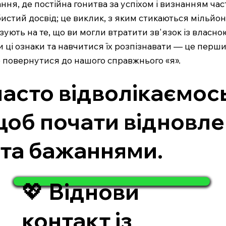
ння, де постійна гонитва за успіхом і визнанням част
истий досвід; це виклик, з яким стикаються мільйони 
зують на те, що ви могли втратити зв'язок із власн
 ці ознаки та навчитися їх розпізнавати — це перши
 повернутися до нашого справжнього «я».
часто відволікаємось
щоб почати відновле
та бажаннями.
💖 Віднови
контакт із