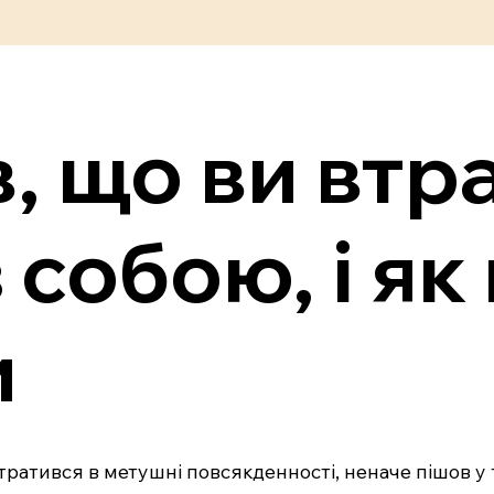
в, що ви втр
 собою, і як
и
 втратився в метушні повсякденності, неначе пішов у