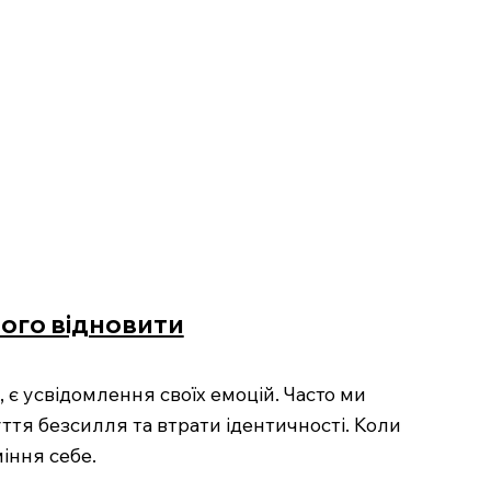
 його відновити
 є усвідомлення своїх емоцій. Часто ми
уття безсилля та втрати ідентичності. Коли
міння себе.