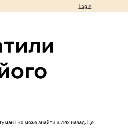
Login
атили
 його
 туман і не може знайти шлях назад. Це