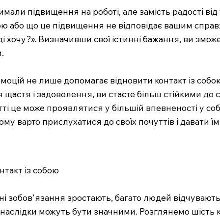
имали підвищення на роботі, але замість радості від
рою або що це підвищення не відповідає вашим спра
ді хочу?». Визначивши свої істинні бажання, ви змо
.
моцій не лише допомагає відновити контакт із собою
я щастя і задоволення, ви стаєте більш стійкими до 
і це може проявлятися у більшій впевненості у соб
у варто прислухатися до своїх почуттів і давати їм 
онтакт із собою
ні зобов'язання зростають, багато людей відчувають
наслідки можуть бути значними. Розглянемо шість к