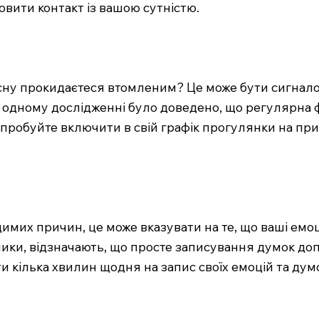
новити контакт із вашою сутністю.
 сну прокидаєтеся втомленим? Це може бути сигналом
в одному дослідженні було доведено, що регулярна 
 Спробуйте включити в свій графік прогулянки на пр
димих причин, це може вказувати на те, що ваші ем
ники, відзначають, що просте записування думок до
и кілька хвилин щодня на запис своїх емоцій та ду