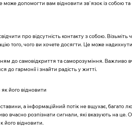
 може допомогти вам відновити зв'язок із собою та
відчити про відсутність контакту з собою. Візьміть ча
цію того, чого ви хочете досягти. Це може надихнути 
нням до самовідкриття та саморозуміння. Важливо вч
 до гармонії і знайти радість у житті.
і як його відновити
бставини, а інформаційний потік не вщухає, багато л
во вчасно розпізнати сигнали, які вказують на це. О
як його відновити.