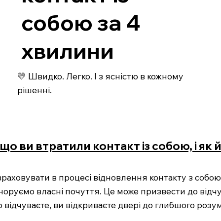
собою за 4
хвилини
💛 Швидко. Легко. І з ясністю в кожному
рішенні.
що ви втратили контакт із собою, і як
враховувати в процесі відновлення контакту з собою,
ігноруємо власні почуття. Це може призвести до відч
о відчуваєте, ви відкриваєте двері до глибшого розу