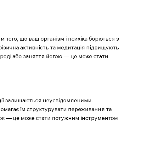
 того, що ваш організм і психіка борються з
фізична активність та медитація підвищують
ироді або заняття йогою — це може стати
оції залишаються неусвідомленими.
помагає їм структурувати переживання та
мок — це може стати потужним інструментом