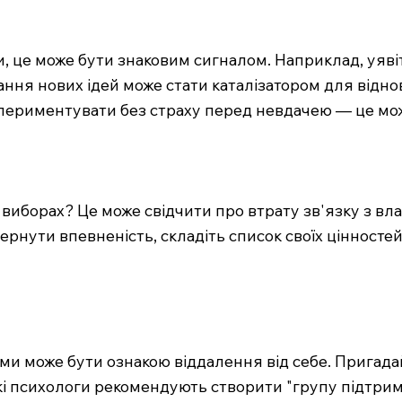
 це може бути знаковим сигналом. Наприклад, уявіт
ння нових ідей може стати каталізатором для віднов
кспериментувати без страху перед невдачею — це мож
 виборах? Це може свідчити про втрату зв'язку з вла
ернути впевненість, складіть список своїх цінностей
и може бути ознакою віддалення від себе. Пригадай
які психологи рекомендують створити "групу підтри