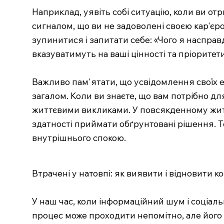
Наприклад, уявіть собі ситуацію, коли ви отр
сигналом, що ви не задоволені своєю кар'є
зупинитися і запитати себе: «Чого я насправ
вказуватимуть на ваші цінності та пріоритети
Важливо пам'ятати, що усвідомлення своїх е
загалом. Коли ви знаєте, що вам потрібно дл
життєвими викликами. У повсякденному житт
здатності приймати обґрунтовані рішення. Том
внутрішнього спокою.
Втрачені у натовпі: як виявити і відновити к
У наш час, коли інформаційний шум і соціаль
процес може проходити непомітно, але його 