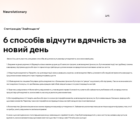
Neurolutionary
Login
Статті розділу "Знайти щастя"
6 способів відчути вдячність за
новий день
Звісно Ось шість простих, але дієвих способів, які допоможуть вам відчути вдячність за кожен новий день:
1. Ведення журналу вдячності: Відведіть кілька хвилин щодня, щоб записати три речі, за які ви вдячні. Це можуть бути як великі події, так і дрібниці: смачна
кава вранці, підтримка друга або просто гарна погода. Цей процес допоможе вам зосередитися на позитивних аспектах життя.
2. Медитація на вдячність: Приділіть час для медитації, сфокусувавшись на речах, за які ви вдячні. Уявіть ці моменти або людей, які приносять вам радість.
Це допоможе вам зменшити стрес і підвищити рівень щастя.
3. Обмін вдячністю з іншими: Регулярно діліться вдячністю з близькими. Це може бути просте "дякую" за допомогу або підтримку. Також можна написати
листа вдячності комусь, хто зробив ваш день кращим. Цей обмін зміцнить ваші стосунки і покращить настрій.
4. Практика усвідомленості: Включайте усвідомленість у повсякденні справи. Коли ви їсте, гуляєте або займаєтеся улюбленим хобі, зосередьтеся на
процесі і відчуйте вдячність за можливість насолоджуватися цими моментами.
5. Фотографії вдячності: Створіть альбом або просто колаж фотографій моментів, за які ви вдячні. Це можуть бути знімки ваших близьких, природи або
щасливих моментів. Перегляд таких фотографій може підвищити ваш настрій і нагадати про позитивні емоції.
6. Волонтерство: Допомога іншим може значно підвищити ваше відчуття вдячності. Займаючись волонтерством, ви не тільки надаєте підтримку тим, хто її
потребує, але й усвідомлюєте свої власні привілеї.
Кожен з цих методів може стати першим кроком до зміни вашого сприйняття світу. Спробуйте впровадити їх у своє життя, і ви, напевно, відчуєте, як
вдячність зможе наповнити ваші дні новим змістом і щастям. Готові до змін? Почніть вже сьогодні