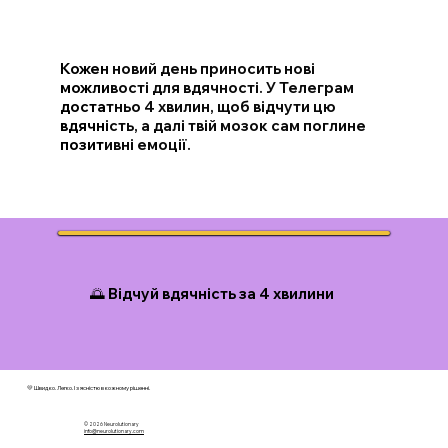
Кожен новий день приносить нові
можливості для вдячності. У Телеграм
достатньо 4 хвилин, щоб відчути цю
вдячність, а далі твій мозок сам поглине
позитивні емоції.
🌅 Відчуй вдячність за 4 хвилини
💛 Швидко. Легко. І з ясністю в кожному рішенні.
© 2026 N
eurolutionary
info@neurolutionary.com