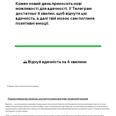
Кожен новий день приносить нові
можливості для вдячності. У Телеграм
достатньо 4 хвилин, щоб відчути цю
вдячність, а далі твій мозок сам поглине
позитивні емоції.
🌅 Відчуй вдячність за 4 хвилини
💛 Швидко. Легко. І з ясністю в кожному рішенні.
Повне керівництво: 6 звичок, що крадуть енергію відразу після пробудження
Вдячність — це не лише емоція, а й важлива складова нашого психологічного благополуччя. Коли ми фокусуємося на позитивних аспектах життя, це
впливає на наше загальне самопочуття, знижуючи рівень стресу та покращуючи настрій. Наприклад, у дослідженнях було виявлено, що люди, які ведуть
журнали вдячності, відзначають зростання щастя і зменшення депресивних симптомів. Важливо зрозуміти, що вдячність не просто покращує наші емоції,
але й зміцнює стосунки з іншими.
Уявіть, що ви вирішили щодня відправляти одну коротку нотатку вдячності своїм колегам. Через кілька тижнів ви помітите, як атмосфера на роботі