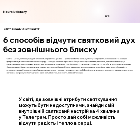
Neurolutionary
Login
Статті розділу "Знайти щастя"
6 способів відчути святковий дух
без зовнішнього блиску
Свята — це час, коли серця людей наповнюються радістю, а домівки — ароматами тепла і затишку. Проте, чи справді тільки яскраві вогні та розкішні
прикраси можуть створити святкову атмосферу? У світі, де матеріальні речі часто беруть верх над істинними цінностями, важливо пам’ятати, що
справжній святковий дух можна знайти у простих моментах, спілкуванні та доброчинності. Ця стаття пропонує шість способів, як відчути святкову магію
без зовнішнього блиску, зосереджуючи увагу на значущих дрібницях. Ми розглянемо, як створити домашню атмосферу, зайнятися доброчинністю,
встановити традиції, проводити час з близькими, зануритися у спогади та приділяти увагу собі. Досліджуючи ці аспекти, ви зможете наповнити своє життя
святковим настроєм, який залишиться з вами навіть після того, як зникнуть ялинкові прикраси.
У світі, де зовнішні атрибути святкування
можуть бути недоступними, знайди свій
внутрішній святковий настрій за 4 хвилини
у Телеграм. Просто дай собі можливість
відчути радість і тепло в серці.