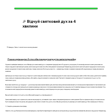
🎉 Відчуй святковий дух за 4
хвилини
💛 Швидко. Легко. І з ясністю в кожному рішенні.
Повне керівництво: 5 способів повернути відчуття свята попри війну
Одним із найефективніших способів відчути святковий дух є створення традицій, які об'єднують усю родину. Коли ви відзначаєте свята, важливо не
тільки слідувати звичним ритуалам, але й знаходити нові способи спілкування та взаємодії. Наприклад, ви можете започаткувати традицію кожного року
разом з родиною готувати нову святкову страву. Це може бути щось просте — наприклад, печиво з новими смаками або національна страва, яка вам не
знайома.
Цей процес не тільки заохочує до творчості, але й зміцнює зв’язки між членами родини. Кожен з вас може додати свій особистий штрих, ділитися історіями,
чому саме ця страва важлива для вас, або навіть згадати моменти з минулих свят. Такі миті створюють відчуття єдності та належності, що є суттю
святкового духу.
Важливо пам’ятати, що традиції — це не лише про виконання певних дій, але й про емоції, які вони викликають. Коли ви разом переживаєте такі моменти, ви
створюєте спогади, які залишаться з вами назавжди. Це може стати важливим елементом у вашому житті, який ви передасте наступним поколінням. Тож,
починаючи нові традиції, ви не лише відчуваєте святковий дух, але й формуєте культурну спадщину своєї родини.
Відчуй свято в простоті: шість способів знайти радість у повсякденності
Святковий період часто приносить нам не лише радість, а й певний стрес через очікування ідеального святкування. Проте справжнє відчуття свята може
бути знайдено в простих речах, які дарують нам тепло і спокій. Ось шість способів, які допоможуть вам відчути святковий дух без зовнішнього блиску.
1. Створіть домашню атмосферу
Замість того, щоб витрачатися на нові прикраси, спробуйте перетворити свій дім на затишне місце за допомогою елементів, які вже є під рукою. Наприклад,