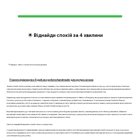
🌟 Віднайди спокій за 4 хвилини
💛 Швидко. Легко. І з ясністю в кожному рішенні.
Повне керівництво: 5 ідей, як зробити handmade-декор при свічках
Знайти спокій і тепло в умовах, коли навколо панує темрява, стає справжнім мистецтвом. Основна ідея полягає в тому, що, застосовуючи прості методи
самозаспокоєння, ми можемо створити для себе простір, де панує гармонія, навіть у найскладніші часи. Це важливо не лише для підтримання емоційного
благополуччя, але й для покращення загального стану здоров'я, оскільки стрес може негативно впливати на фізичний стан.
Наприклад, практика вдячності може суттєво змінити наше сприйняття повсякденності. Уявіть собі людину, яка щодня записує три речі, за які вона вдячна.
Спочатку це можуть бути прості моменти – сніданок з родиною, сонячний день, добрий жест незнайомця. З часом вона починає помічати більше
позитивних моментів у житті, що веде до зміни її настрою і ставлення до світу. Цей простий ритуал не лише знижує тривогу, але й допомагає фокусуватися
на хорошому, що в свою чергу, формує більш оптимістичний погляд на життя.
Важливо враховувати, що такі практики можуть стати основою для побудови здорових звичок у повсякденному житті. Вони дозволяють зберігати
внутрішній спокій, навіть коли зовнішні обставини є складними. Залучаючи ці методи у свою рутину, ви не лише покращуєте своє самопочуття, але й стаєте
прикладом для оточуючих, спонукаючи їх до пошуку свого внутрішнього тепла.
Світло в темряві: Як віднайти спокій і тепло у складні часи
У нашій повсякденності, переповненій стресом і невизначеністю, важливо знайти способи підтримувати внутрішній спокій і затишок. Кожен з нас може
зіткнутися з темрявою в житті, але є шляхи, які допоможуть нам знайти світло. Розглянемо шість ефективних методів, які можуть стати вашими надійними
супутниками на цьому шляху.