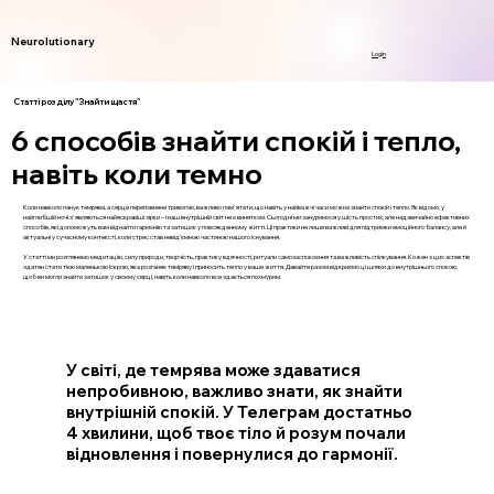
Neurolutionary
Login
Статті розділу "Знайти щастя"
6 способів знайти спокій і тепло,
навіть коли темно
Коли навколо панує темрява, а серце переповнене тривогою, важливо пам'ятати, що навіть у найважчі часи можна знайти спокій і тепло. Як відомо, у
найглибшій ночі з'являються найяскравіші зірки – і наш внутрішній світ не є винятком. Сьогодні ми зануримося у шість простих, але надзвичайно ефективних
способів, які допоможуть вам віднайти гармонію та затишок у повсякденному житті. Ці практики не лише важливі для підтримки емоційного балансу, але й
актуальні у сучасному контексті, коли стрес став невід’ємною частиною нашого існування.
У статті ми розглянемо медитацію, силу природи, творчість, практику вдячності, ритуали самозаспокоєння та важливість спілкування. Кожен з цих аспектів
здатен стати тією маленькою іскрою, яка розганяє темряву і приносить тепло у ваше життя. Давайте разом відкриємо ці шляхи до внутрішнього спокою,
щоб ви могли знайти затишок у своєму серці, навіть коли навколо все здається похмурим.
У світі, де темрява може здаватися
непробивною, важливо знати, як знайти
внутрішній спокій. У Телеграм достатньо
4 хвилини, щоб твоє тіло й розум почали
відновлення і повернулися до гармонії.