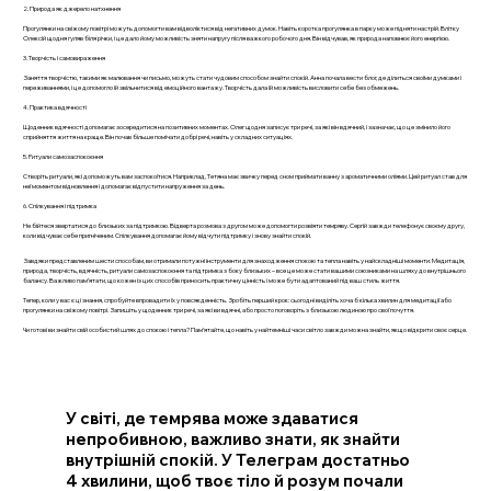
2. Природа як джерело натхнення
Прогулянки на свіжому повітрі можуть допомогти вам відволіктися від негативних думок. Навіть коротка прогулянка в парку може підняти настрій. Влітку
Олексій щодня гуляв біля річки, і це дало йому можливість зняти напругу після важкого робочого дня. Він відчував, як природа наповнює його енергією.
3. Творчість і самовираження
Заняття творчістю, такими як малювання чи письмо, можуть стати чудовим способом знайти спокій. Анна почала вести блог, де ділиться своїми думками і
переживаннями, і це допомогло їй звільнитися від емоційного вантажу. Творчість дала їй можливість висловити себе без обмежень.
4. Практика вдячності
Щоденник вдячності допомагає зосередитися на позитивних моментах. Олег щодня записує три речі, за які він вдячний, і зазначає, що це змінило його
сприйняття життя на краще. Він почав більше помічати добрі речі, навіть у складних ситуаціях.
5. Ритуали самозаспокоєння
Створіть ритуали, які допоможуть вам заспокоїтися. Наприклад, Тетяна має звичку перед сном приймати ванну з ароматичними оліями. Цей ритуал став для
неї моментом відновлення і допомагає відпустити напруження за день.
6. Спілкування і підтримка
Не бійтеся звертатися до близьких за підтримкою. Відверта розмова з другом може допомогти розвіяти темряву. Сергій завжди телефонує своєму другу,
коли відчуває себе пригніченим. Спілкування допомагає йому відчути підтримку і знову знайти спокій.
Завдяки представленим шести способам, ви отримали потужні інструменти для знаходження спокою та тепла навіть у найскладніші моменти. Медитація,
природа, творчість, вдячність, ритуали самозаспокоєння та підтримка з боку близьких – все це може стати вашими союзниками на шляху до внутрішнього
балансу. Важливо пам’ятати, що кожен із цих способів приносить практичну цінність і може бути адаптований під ваш стиль життя.
Тепер, коли у вас є ці знання, спробуйте впровадити їх у повсякденність. Зробіть перший крок: сьогодні виділіть хоча б кілька хвилин для медитації або
прогулянки на свіжому повітрі. Запишіть у щоденник три речі, за які ви вдячні, або просто поговоріть з близькою людиною про свої почуття.
Чи готові ви знайти свій особистий шлях до спокою і тепла? Пам’ятайте, що навіть у найтемніші часи світло завжди можна знайти, якщо відкрити своє серце.
У світі, де темрява може здаватися
непробивною, важливо знати, як знайти
внутрішній спокій. У Телеграм достатньо
4 хвилини, щоб твоє тіло й розум почали