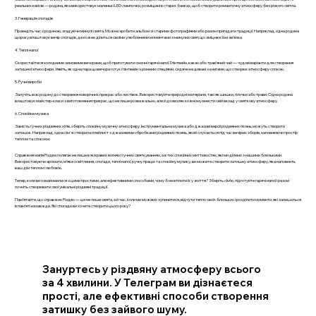
реальних кейсів — родина, яка використовує маленькі LED-лампочки, розміщені в старих банках, щоб створити романтичну атмосферу без різкого світла.
3. Генерація спогадів
Проведіть час з родиною, згадуючи минулі свята. Можна зробити альбом зі старими фотографіями або разом пригадати традиції. Наприклад, одна родина
щороку влаштовує вечір спогадів, де кожен ділиться своїми улюбленими моментами з минулих свят, що зміцнює їхні зв’язки.
4. Теплі напої
Скористайтеся холодними зимовими вечорами, щоб приготувати смачні гарячі напої. Глінтвейн, какао або трав’яний чай — чудові варіанти для створення
затишної атмосфери. Уявіть, як одна пара щовечора готує глінтвейн з різними спеціями, сидячи на дивані з книгами, що створює атмосферу спокою.
5. Ручні вироби
Залучіть всю родину до створення новорічних прикрас або листівок. Використовуйте природні матеріали, такі як шишки, гілочки або трави. Одна родина
влаштовує майстер-класи з виготовлення прикрас, що не лише розважально, але й дозволяє кожному внести свій вклад у святкову атмосферу.
6. Спокійна музика
Замість гучних різдвяних хітів, оберіть спокійну музичну атмосферу. Інструментальна музика або джазові версії різдвяних пісень можуть створити
затишок. Наприклад, одна сім'я створила плейлист з джазовими обробками різдвяних пісень, який слухається під час вечірніх зборів, наповнюючи простір
теплом та спокоєм.
Справжня магія Різдва полягає не лише в яскравих вогнях і гучних святкуваннях, а в тих спокійних миттєвостях, які ми ділимо з нашими близькими.
Використовуючи аромати, м’яке освітлення, спогади, теплі напої, ручну працю та спокійну музику, ви можете створити затишну атмосферу, яка наповнить
ваш дім теплом і любов’ю.
Тепер, коли ви ознайомилися з цими простими, але ефективними способами, чому б не втілити їх у життя? Зберіть сім’ю, підготуйте гарячі напої і разом
почніть створювати свої унікальні різдвяні традиції.
Пам’ятайте, що справжнє Різдво — це не лише свята, а й час, коли ми можемо зупинитися, відчути тепло своїх близьких і розділити моменти, які залишаться
в пам’яті назавжди. Які спогади ви хочете створити цього року?
Зануртесь у різдвяну атмосферу всього
за 4 хвилини. У Телеграм ви дізнаєтеся
прості, але ефективні способи створення
затишку без зайвого шуму.