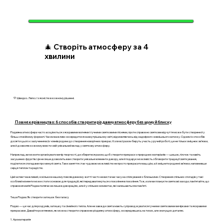
🎄 Створіть атмосферу за 4
хвилини
💛 Швидко. Легко. І з ясністю в кожному рішенні.
Повне керівництво: 6 способів створити різдвяну атмосферу без шуму й блиску
Різдвяна атмосфера часто асоціюється з яскравими вогнями і гучними святковими піснями, проте справжнє святкове відчуття може бути створене й у
більш спокійному форматі. Часом важливо зосередитися на внутрішньому світі, відмовляючись від надмірного зовнішнього натиску. Одним із способів
досягти цього є залучення всіх членів родини до створення новорічних прикрас. Коли всі разом беруть участь у ручній роботі, це не тільки зміцнює зв’язки,
але й дозволяє кожному внести свій унікальний вклад у святкову атмосферу.
Наприклад, ви можете організувати вечір творчості, де зберетеся разом, щоб створити прикраси з природних матеріалів — шишок, гілочок та навіть
засушених фруктів. Це не лише дозволить вам створити унікальні елементи декору, але й подарує можливість обговорити традиції святкування,
поділитися спогадами про минулі свята. Таке заняття стає чудовою можливістю не просто прикрасити ваш дім, а й зміцнити родинні зв’язки, наповнивши
серця теплом та радістю.
Цей аспект важливий, оскільки в нашому повсякденному житті часто не вистачає часу на спілкування з близькими. Створення спільних спогадів у такі
особливі моменти може стати основою для традицій, які передаватимуться з покоління в покоління. Тож, коли ви плануєте святкові заходи, пам’ятайте, що
справжня магія Різдва полягає не лише в декораціях, але й у спільних моментах, які залишаються в пам’яті.
Тиша Різдва: Як створити затишок без галасу
Різдво — це час для роздумів, затишку та сімейного тепла. Але не завжди свята мають супроводжуватися гучними святковими вечірками та яскравими
прикрасами. Давайте розглянемо, як можна створити справжню різдвяну атмосферу, зосередившись на тихих, але значущих деталях.
1. Ароматерапія