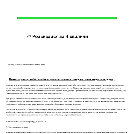
🌱 Розвивайся за 4 хвилини
💛 Швидко. Легко. І з ясністю в кожному рішенні.
Повне керівництво: 5 способів впоратися з самотністю під час навчання далеко від дому
Самотність, якщо її правильно сприймати, може бути потужним каталізатором для особистого розвитку. Коли ми опиняємося наодинці, це дає нам змогу
заглянути вглиб себе та зрозуміти, хто ми є насправді, без зовнішнього тиску і впливу. Наприклад, багато успішних людей, таких як письменники та
художники, знаходили натхнення саме в моментах самотності. Відомий автор Джордж Орвелл зазначав, що його найкращі твори народжувалися під час
тихих вечорів на самоті, коли він міг зосередитися на своїх думках і ідеях.
Цей процес самопізнання не лише допомагає визначити ваші цінності та цілі, але й створює простір для прийняття рішень, які дійсно відповідають вашим
бажанням. В умовах постійного інформаційного шуму та соціального тиску, можливість зупинитися і переосмислити своє життя стає безцінною. Коли ви
усвідомлюєте свої справжні прагнення, це дозволяє вам діяти більш цілеспрямовано і впевнено.
Для читачів, які прагнуть до самовдосконалення, важливо не лише визнати час на самоті, але й розглядати його як можливість для зростання. Замість того,
щоб уникати самотності, спробуйте використовувати її як час для роздумів, навчання та творчості. Це не лише поліпшить ваше психоемоційне
благополуччя, але й дозволить вам стати більш успішними в особистому та професійному житті.
Самотність: Ваш особистий простір для зростання
1. Роздуми та самопізнання
Самотність може стати потужним каталізатором особистісного зростання. Коли навколо немає відволікаючих факторів, ви маєте можливість поглибитися