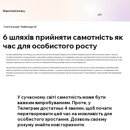
Neurolutionary
Login
Статті розділу "Знайти щастя"
6 шляхів прийняти самотність як
час для особистого росту
Чи замислювалися ви коли-небудь, що самотність може бути не лише тягарем, а й потужним інструментом для особистісного зростання? У світі, де
постійна комунікація і соціальні зв'язки стали нормою, моменти наодинці часто сприймаються як щось негативне. Проте в цій статті ми розглянемо, як такі
моменти можуть стати унікальною можливістю для саморозвитку. В умовах сучасного життя, яке рідко дозволяє нам зупинитися і прислухатися до себе,
важливо усвідомити, що самотність може стати періодом глибоких роздумів, творчості і нових відкриттів.
Ми детально проаналізуємо шість шляхів, які допоможуть вам прийняти самотність як час для особистого росту. Від самопізнання та навчання нових
навичок до фізичного здоров'я і підтримки соціальних зв'язків — ці аспекти дозволять вам не лише знайти радість у самотності, а й перетворити її на
важливу частину вашого життєвого шляху. Готові дізнатися, як максимізувати цей час на свою користь? Тоді поринемо у світ можливостей, які відкриває
самотність.
У сучасному світі самотність може бути
важким випробуванням. Проте, у
Телеграм достатньо 4 хвилин, щоб почати
перетворювати цей час на можливість для
особистого зростання. Дозволь своєму
розуму знайти нові горизонти.