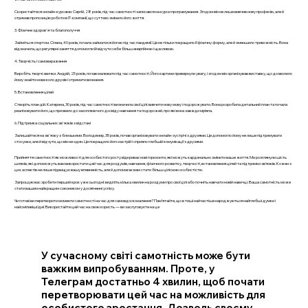
Скористайтеся онлайн-курсами. Сергій, 28 років, під час самотності записався на курси програмування. Згодом він не лише вивчив нову професію, але й
отримав пропозицію роботи в ІТ-компанії, що суттєво змінило його життя.
3. Фізичне здоров'я та благополуччя
Займіться спортом. Олена, 40 років, почала займатися йогою під час пандемії. Це не тільки покращило її фізичну форму, але й зменшило тривожність. Вона
відзначила, що регулярні заняття допомогли їй відчути себе більш енергійною і щасливою.
4. Творчість і самовираження
Виробіть творчі звички. Андрій, 25 років, почав малювати під час самотності. Його картини привернули увагу, і згодом він організував виставку, що дозволило
йому знайти нове коло друзів і отримати визнання.
5. Встановлення цілей
Створіть план дій. Катерина, 30 років, під час самотності визначила свої цілі: вивчити нову мову і подорожувати. Вона розробила детальний план та почала
реалізовувати його, що призвело до захоплюючого досвіду навчання та подорожей, про які вона завжди мріяла.
6. Підтримка соціальних зв'язків з відстані
Залишайтеся на зв'язку з близькими. Володимир, 35 років, почав організовувати онлайн-зустрічі з друзями. Це допомогло йому не лише підтримувати
стосунки, але й відчути, що він не один. Це покращило його настрій і сприяло глибшій комунікації з друзями.
Прийняття самотності як можливості для особистого росту відкриває нові горизонти, які можуть кардинально змінити ваше життя. Ми розглянули шість
шляхів, які допоможуть вам використати цей час для роздумів, навчання, фізичного розвитку, творчості, встановлення цілей та підтримки зв’язків. Кожен з
цих аспектів не лише підвищує вашу впевненість, але й допомагає вам стати більш цілісною особистістю.
Запрошую вас зробити перший крок уже сьогодні: виділіть кілька хвилин на роздуми про свої цілі або почніть навчати новій навичці. Ваша самотність може
стати вашим найкращим союзником у досягненні успіху.
Чи готові ви перетворити моменти самотності на час для самовдосконалення? Пам’ятайте, що в тиші найчастіше народжуються найглибші думки і
найсміливіші ідеї. Використайте цей час на свою користь — ви заслуговуєте на це
У сучасному світі самотність може бути
важким випробуванням. Проте, у
Телеграм достатньо 4 хвилин, щоб почати
перетворювати цей час на можливість для
особистого зростання. Дозволь своєму