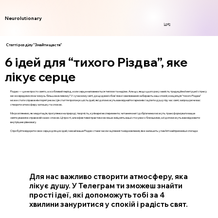
Neurolutionary
Login
Статті розділу "Знайти щастя"
6 ідей для “тихого Різдва”, яке
лікує серце
Різдво — це не просто свято, а особливий період, коли серце наповнюється теплом та надією. Але що, якщо цього року замість традиційної метушні і стресу
ми зосередимося на чомусь більш важливому? У сучасному світі, де щоденні обов'язки і хвилювання забирають наш спокій, концепція “тихого Різдва”
може стати справжнім порятунком. Ця стаття пропонує шість ідей, які допоможуть вам віднайти гармонію і зцілити душу під час свят, запрошуючи вас
створити атмосферу затишку та спокою.
Ми розглянемо, як медитація, прогулянки на природі, творчість, кулінарні експерименти, читання книг і добрі вчинки можуть трансформувати ваше
святкування в справжній оазис спокою. Ці прості, але ефективні практики не лише зміцнять ваші стосунки з близькими, а й допоможуть вам відновити
внутрішню рівновагу.
Спробуйте відкрити своє серце для цих ідей, і нехай ваше Різдво стане часом зцілення та відновлення, яке залишить у пам’яті найприємніші спогади.
Для нас важливо створити атмосферу, яка
лікує душу. У Телеграм ти зможеш знайти
прості ідеї, які допоможуть тобі за 4
хвилини зануритися у спокій і радість свят.