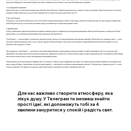
допомогло їй виразити свої емоції і підняти настрій. Створення чогось нового стало для неї справжньою терапією.
4. Кулінарний Експеримент
Приготуйте просту, але смачну вечерю для себе або своїх близьких. Сімейні традиції можуть створити теплу атмосферу. Пара з Києва, яка готує разом
різдвяні страви, зазначає, що це не тільки зміцнює їхні стосунки, а й додає свята в їхнє життя.
5. Час для Читання
Зануртесь у світ книг. Читання може стати способом втечі від повсякденних турбот. Олександр, любитель літератури, під час свят завжди обирає нові
книги. Він ділиться, що це дає йому можливість відчути нові емоції та знайти внутрішній спокій.
6. Добрі Вчинки
Робіть добрі вчинки. Допомога іншим може принести велику радість. Наприклад, група друзів організувала збір їжі для бездомних у своєму місті. Вони
відзначають, що ці маленькі дії наповнюють їхні серця щастям і вдячністю.
“Тихе Різдво” — це можливість зупинитися, задуматися про свої почуття і емоції, відновити внутрішню гармонію. Пам’ятайте, що справжнє свято — це не
лише про зовнішні прикраси, а про те, що у ваших серцях. Нехай це Різдво стане часом для зцілення та відновлення, яке ви зможете провести у колі
близьких або наодинці з собою.
Підсумовуючи, "тихе Різдво" — це не просто альтернативний підхід до святкування, а цінна можливість знайти гармонію в собі та оточуючому світі.
Приділяючи час медитації, насолоджуючись природою, займаючись творчістю, готуючи смачні страви, читаючи надихаючі книги та вчиняючи добрі справи,
ми можемо не лише зняти стрес, але й відновити емоційний баланс.
Запрошую вас цього року віддати перевагу простоті і щирості, обрати один з наведених підходів і спостерігати, як ваші емоції змінюються на краще. Що,
якщо саме це Різдво стане для вас початком нової традиції — святкувати з глибоким усвідомленням і любов'ю? Згадайте, що справжнє щастя — це не
тільки в зовнішніх обставинах, а в нашому серці. Як ви плануєте наповнити це свято справжнім змістом?
Для нас важливо створити атмосферу, яка
лікує душу. У Телеграм ти зможеш знайти
прості ідеї, які допоможуть тобі за 4
хвилини зануритися у спокій і радість свят.