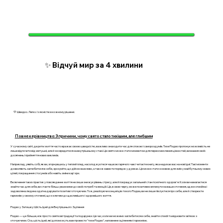
✨ Відчуй мир за 4 хвилини
💛 Швидко. Легко. І з ясністю в кожному рішенні.
Повне керівництво: 3 причини, чому свято стало тихішим, але глибшим
У сучасному світі, де ритм життя часто вражає своєю швидкістю, важливо знаходити час для спокою і самороздумів. Тихе Різдво пропонує можливість не
лише відпочити від метушні, але й зосередитися на внутрішньому стані. Це свято може стати моментом для переосмислення цінностей, визнання своїх
досягнень і прийняття нових викликів.
Наприклад, уявіть собі, як ви, згорнувшись у теплий плед, насолоджуєтеся чашкою гарячого чаю і читаєте книгу, яка надихає вас на нові ідеї. Такі моменти
дозволяють заглибитися в себе, зрозуміти, що дійсно важливо, а також навести порядок у думках. Це може стати основою для змін у майбутньому: нових
цілей, покращення стосунків або навіть зміни кар'єри.
Включення таких практик у повсякденне життя не лише знижує рівень стресу, але й покращує загальний стан психічного здоров'я. Коли ви намагаєтеся
знайти час для себе, ви стаєте більш уважними до своїх потреб та емоцій. Це, в свою чергу, може позитивно вплинути на ваше оточення, адже спокійна і
задоволена людина здатна дарувати позитив і оточуючим. Тож, реалізуючи концепцію тихого Різдва, ви не лише піклуєтеся про себе, але й створюєте
гармонію у своєму оточенні, що є ключем до щасливішого і здоровішого життя.
Різдво у Затишку: Шість Ідей для Внутрішнього Зцілення
Різдво — це більше, ніж просто святкові традиції та подарунки. Це час, коли ми можемо заглибитися в себе, знайти спокій та відновити зв’язок з
оточуючими. Ось шість ідей, які допоможуть вам провести "тихе Різдво", наповнене зціленням і гармонією.