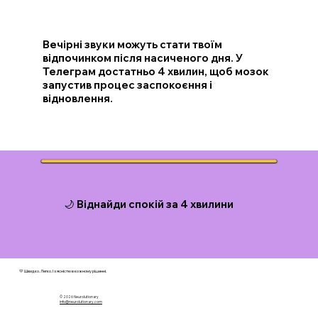
Вечірні звуки можуть стати твоїм
відпочинком після насиченого дня. У
Телеграм достатньо 4 хвилин, щоб мозок
запустив процес заспокоєння і
відновлення.
🌙 Віднайди спокій за 4 хвилини
💛 Швидко. Легко. І з ясністю в кожному рішенні.
© 2026 N
eurolutionary
info@neurolutionary.com