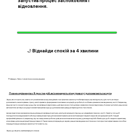
запустив процес заспокоєння і
відновлення.
🌙 Віднайди спокій за 4 хвилини
💛 Швидко. Легко. І з ясністю в кожному рішенні.
Повне керівництво: 8 простих дій, які зменшують нічну тривогу і допомагають заснути
Звуки, які оточують нас, мають потужний вплив на наш емоційний стан і фізичне самопочуття. Вечірні звуки, про які йдеться у цій статті, не тільки
допомагають знизити рівень стресу, але й сприяють формуванню позитивних асоціацій, що робить їх особливо цінними в повсякденному житті. Наприклад,
якщо ви часто слухаєте звук дощу під час вечірнього відпочинку, цей звук може стати для вас символом спокою і відпочинку. Коли ви чуєте його, ваш мозок
автоматично активує асоціації з моментами релаксації, що допомагає вам швидше переходити в стан спокою.
Це має практичне значення не лише для вашого вечірнього ритуалу, але й для загального підходу до управління стресом у житті. Замість того щоб
покладатися на медикаменти або інші зовнішні фактори для зниження тривоги, ви можете використовувати звуки як натуральний засіб. У вашій
професійній діяльності, наприклад, під час напружених робочих днів, ви можете включити музику для медитації або білий шум, щоб створити сприятливу
атмосферу для концентрації і продуктивності. Таким чином, інтеграція цих звуків у ваше повсякденне життя може стати простим і ефективним способом
покращити ваше загальне самопочуття та якість сну.
Звуки, що лікують: магія вечірнього спокою