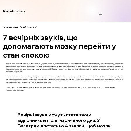
Neurolutionary
Login
Статті розділу "Знайти щастя"
7 вечірніх звуків, що
допомагають мозку перейти у
стан спокою
Кожен з нас стикається з моментами, коли внутрішній спокій здається недосяжним, а розум переповнений тривогами та думками про повсякденні справи.
Уявіть, що ви сидите на березі океану, слухаючи м'який шум хвиль, які невпинно обіймають піщаний берег. Саме в такі миті ми розуміємо, як важливо вміти
відволікатися від метушні та знаходити час для релаксації. Сьогодні, в епоху постійного стресу та інформаційного шуму, вміння заспокоїти свій розум стає
особливо актуальним.
Ця стаття присвячена потужному інструменту для досягнення внутрішнього спокою — звукам, які можуть стати вашим вечірнім ритуалом. Ми дослідимо
сім типів звуків, які не тільки допоможуть знизити рівень тривожності, але й підготують ваш мозок до сну. Від природи до медитаційних мантр — кожен з
цих звуків має свій унікальний вплив на наш емоційний стан.
Зануртеся у світ вечірніх звуків, які можуть стати вашим особистим віддушиною у суєті сучасного життя. Ваша подорож до спокою та гармонії
починається прямо тут.
Вечірні звуки можуть стати твоїм
відпочинком після насиченого дня. У
Телеграм достатньо 4 хвилин, щоб мозок