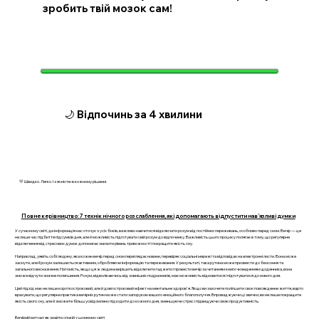
зробить твій мозок сам!
🌙 Відпочинь за 4 хвилини
💛 Швидко. Легко. І з ясністю в кожному рішенні.
Повне керівництво: 7 технік нічного розслаблення, які допомагають відпустити нав’язливі думки
У сучасному світі, де інформація нас оточує з усіх боків, важливо навчитися відключати розум від постійних переживань, особливо перед сном. Вечір — це
не лише час підбиття підсумків дня, але й можливість підготувати свій розум до відпочинку. Важливість цього процесу полягає в тому, що регулярне
відключення від стресових думок допомагає знизити рівень тривожності і покращити якість сну.
Наприклад, уявіть собі людину, яка кожен вечір перед сном переглядає новини, перевіряє соціальні мережі та відповідає на електронні листи. Вона може
заснути, але її розум залишається активним, обробляючи інформацію та переживання. У результаті, така рутина може призвести до безсоння та
загального виснаження. Натомість, якщо ця ж людина вирішить відключити гаджети і провести вечір за читанням книги чи веденням щоденника, вона
зможе відчути значне полегшення. Розум, відволікаючись від зовнішніх подразників, має можливість відновитися і підготуватися до нового дня.
Цей підхід має не лише короткостроковий, але й довгостроковий ефект на ментальне здоров'я. Якщо ви захочете поліпшити своє повсякденне життя, варто
врахувати, що регулярна практика вечірніх рутин може стати запорукою вашого емоційного благополуччя. Впроваджуючи ці звички, ви не лише покращите
якість свого сну, але й зможете більш усвідомлено підходити до кожного дня, зменшуючи стрес і підвищуючи свою продуктивність.
Вечірній ритуал: як знайти спокій у шумному світі