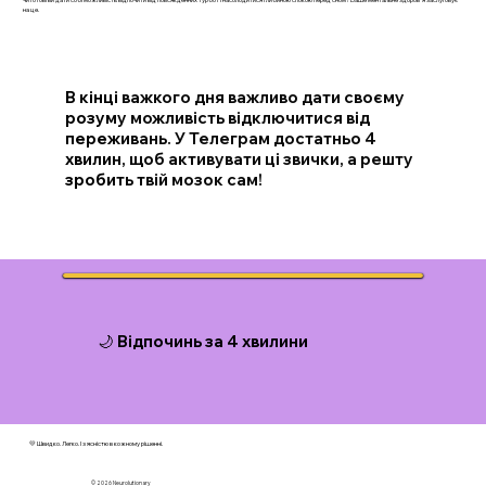
на це.
В кінці важкого дня важливо дати своєму
розуму можливість відключитися від
переживань. У Телеграм достатньо 4
хвилин, щоб активувати ці звички, а решту
зробить твій мозок сам!
🌙 Відпочинь за 4 хвилини
💛 Швидко. Легко. І з ясністю в кожному рішенні.
© 2026 N
eurolutionary