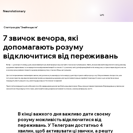
Neurolutionary
Login
Статті розділу "Знайти щастя"
7 звичок вечора, які
допомагають розуму
відключитися від переживань
Вечір — це не просто кінець дня, а важливий ритуал, який формує наш настрій і стан на наступний ранок. Уявіть, як важливо вміти відключити свої думки від
щоденних переживань та зосередитися на відновленні енергії та спокою. У сучасному світі, де інформаційний потік не вщухає, а стреси переслідують нас на
кожному кроці, вміння створити здорову вечірню рутину стає все більш актуальним.
Ця стаття присвячена темі вечірніх звичок, які допоможуть вам відпустити напругу дня і підготувати свій розум до сну. Ми розглянемо сім простих, але
потужних практик, від відключення електроніки до ведення щоденника, які здатні змінити ваше сприйняття вечора. Кожен з цих аспектів не лише
покращить якість вашого сну, але й подарує відчуття спокою та гармонії.
Приготуйтеся відкрити для себе нові способи завершення дня, які зроблять ваш відпочинок більш продуктивним і приємним. Впровадивши ці звички, ви
зможете не тільки відпустити стрес, але й знайти нові джерела натхнення та спокою у своєму вечірньому житті.
В кінці важкого дня важливо дати своєму
розуму можливість відключитися від
переживань. У Телеграм достатньо 4
хвилин, щоб активувати ці звички, а решту