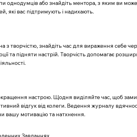
и однодумців або знайдіть ментора, з яким ви може
й, які вас підтримують і надихають.
на з творчістю, знайдіть час для вираження себе че
оції та підняти настрій. Творчість допомагає розши
іяльності.
кращення настрою. Щодня виділяйте час, щоб замис
озитивний відгук від колеги. Ведення журналу вдячн
и вашу мотивацію та натхнення.
Щоденних Завданнях