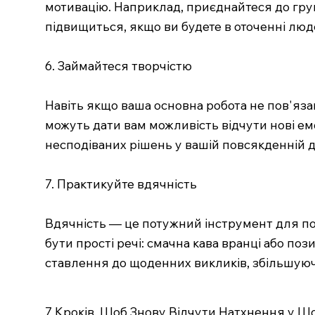
мотивацію. Наприклад, приєднайтеся до груп
підвищиться, якщо ви будете в оточенні люде
6. Займайтеся творчістю
Навіть якщо ваша основна робота не пов'яза
можуть дати вам можливість відчути нові ем
несподіваних рішень у вашій повсякденній д
7. Практикуйте вдячність
Вдячність — це потужний інструмент для по
бути прості речі: смачна кава вранці або п
ставлення до щоденних викликів, збільшуюч
7 Кроків, Щоб Знову Відчути Натхнення у 