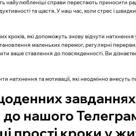
іть найулюбленіші справи перестають приносити рад
ктивності та щастя. У наш час, коли стрес і швидк
євих кроків, які допоможуть знову відчути натхненн
 встановлення маленьких перемог, регулярні перерв
ити ваше ставлення до повсякденності. Ви дізнаєтес
ти натхнення та мотивації, які неодмінно внесуть п
щоденних завданнях
до нашого Телеграм
ці прості кроки у жи