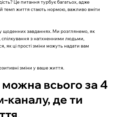
ість? Це питання турбує багатьох, адже
ий темп життя стають нормою, важливо вміти
я у щоденних завданнях. Ми розглянемо, як
и, спілкування з натхненними людьми,
я, як ці прості зміни можуть надати вам
озитивні зміни у ваше життя.
 можна всього за 4
-каналу, де ти
ття.