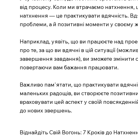
від процесу. Коли ми втрачаємо натхнення, 
натхнення — це практикувати вдячність. Вд
проблеми, а й позитивні моменти у своєму ж
Наприклад, уявіть, що ви працюєте над прое
про те, за що ви вдячні в цій ситуації (можл
завершення завдання), ви зможете змінити с
повертаючи вам бажання працювати.
Важливо пам'ятати, що практикувати вдячні
маленьких радощів, ви створюєте позитивни
враховувати цей аспект у своїй повсякденні
до нових звершень.
Віднайдіть Свій Вогонь: 7 Кроків до Натхне