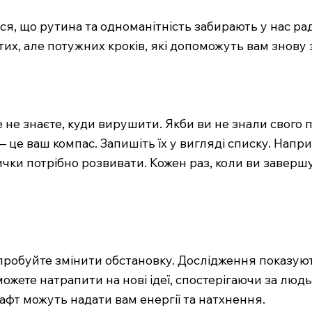
ся, що рутина та одноманітність забирають у нас ра
их, але потужних кроків, які допоможуть вам знову 
ле не знаєте, куди вирушити. Якби ви не знали свого
 це ваш компас. Запишіть їх у вигляді списку. Напр
авички потрібно розвивати. Кожен раз, коли ви заверш
 спробуйте змінити обстановку. Дослідження показу
можете натрапити на нові ідеї, спостерігаючи за лю
фт можуть надати вам енергії та натхнення.