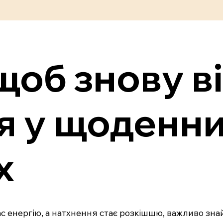
 щоб знову в
я у щоденн
х
 нас енергію, а натхнення стає розкішшю, важливо зн