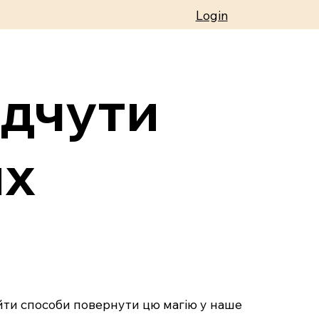
Login
ідчути
их
айти способи повернути цю магію у наше