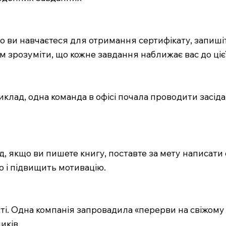
о ви навчаєтеся для отримання сертифікату, запишіть
м зрозуміти, що кожне завдання наближає вас до цієї
клад, одна команда в офісі почала проводити засіда
д, якщо ви пишете книгу, поставте за мету написати
 і підвищить мотивацію.
і. Одна компанія запровадила «перерви на свіжом
иків.