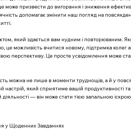
це може призвести до вигорання і зниження ефектив
ячність допомагає змінити наш погляд на повсякден
итті.
ктом, який здається вам нудним і повторюваним. Як
иво, це можливість вчитися новому, підтримка колег 
вою перспективу. Це просте усвідомлення може стат
сть можна не лише в моменти труднощів, а й у повс
й настрій, який сприятиме вашій продуктивності та
й діяльності — він може стати тією запальною іскро
ння у Щоденних Завданнях