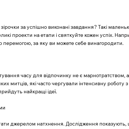
и зірочки за успішно виконані завдання? Такі мален
икі проекти на етапи і святкуйте кожен успіх. Напр
перемогою, за яку ви можете себе винагородити.
ування часу для відпочинку не є марнотратством, 
иких митців, які часто чергували інтенсивну роботу 
прийдуть найкращі ідеї.
ьми
ти джерелом натхнення. Дослідження показують, що