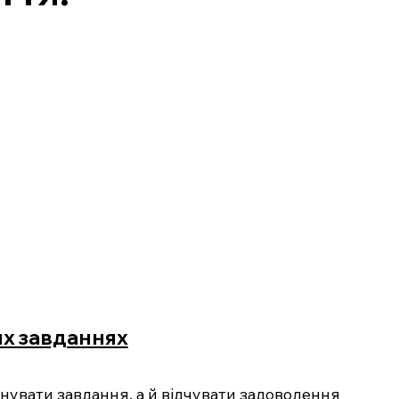
их завданнях
онувати завдання, а й відчувати задоволення