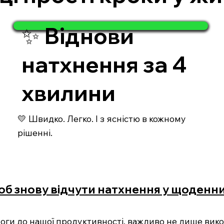
✨ Віднови
натхнення за 4
хвилини
💛 Швидко. Легко. І з ясністю в кожному
рішенні.
щоб знову відчути натхнення у щоденн
имоги до нашої продуктивності, важливо не лише вик