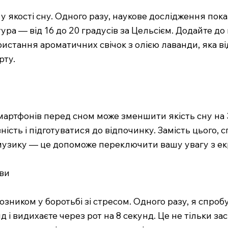
у якості сну. Одного разу, наукове дослідження пока
а — від 16 до 20 градусів за Цельсієм. Додайте до ц
истання ароматичних свічок з олією лаванди, яка в
рту.
мартфонів перед сном може зменшити якість сну на
ість і підготуватися до відпочинку. Замість цього,
 музику — це допоможе переключити вашу увагу з екр
ави
ком у боротьбі зі стресом. Одного разу, я спробува
д і видихаєте через рот на 8 секунд. Це не тільки з