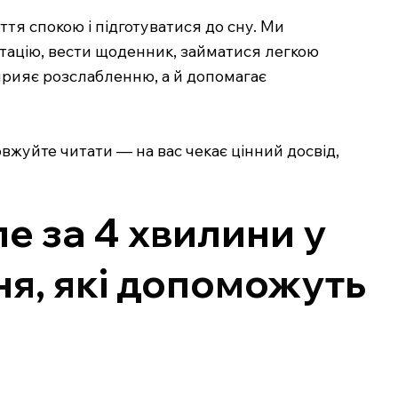
ття спокою і підготуватися до сну. Ми
итацію, вести щоденник, займатися легкою
сприяє розслабленню, а й допомагає
довжуйте читати — на вас чекає цінний досвід,
е за 4 хвилини у
ня, які допоможуть