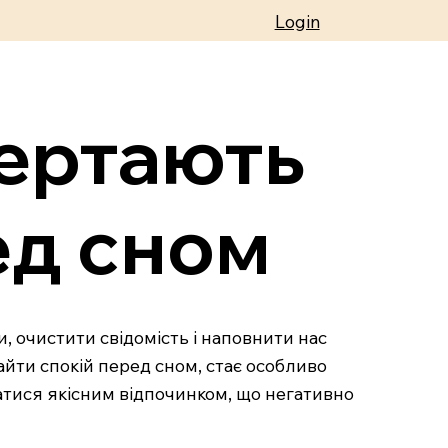
Login
вертають
ед сном
, очистити свідомість і наповнити нас
айти спокій перед сном, стає особливо
атися якісним відпочинком, що негативно