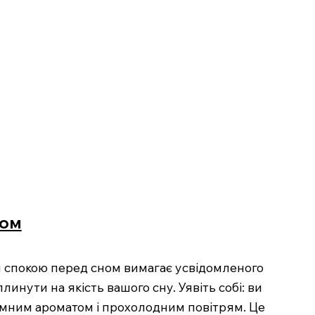
ном
я спокою перед сном вимагає усвідомленого
инути на якість вашого сну. Уявіть собі: ви
иємним ароматом і прохолодним повітрям. Це