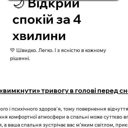
🌙 Відкрий
спокій за 4
хвилини
💛 Швидко. Легко. І з ясністю в кожному
рішенні.
 «вимкнути» тривогу в голові перед с
го і психічного здоров'я, тому повернення відчутт
ня комфортної атмосфери в спальні може суттєво впл
, а ваша спальня зустрічає вас м’яким світлом, пр