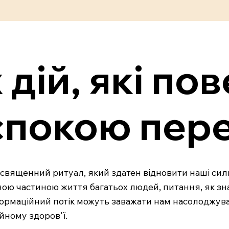
 дій, які по
 спокою пер
й священний ритуал, який здатен відновити наші сили
ємною частиною життя багатьох людей, питання, як зн
нформаційний потік можуть заважати нам насолоджув
йному здоров'ї.