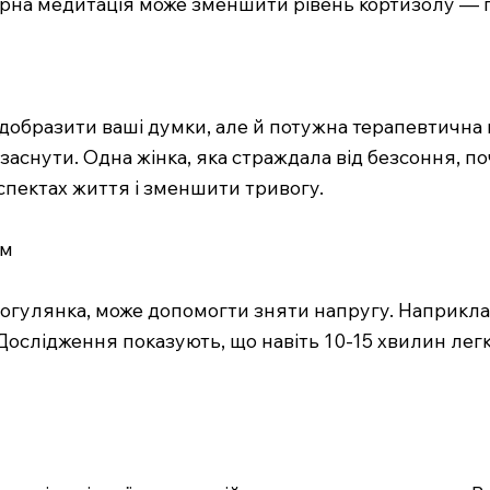
рна медитація може зменшити рівень кортизолу — г
добразити ваші думки, але й потужна терапевтична 
 заснути. Одна жінка, яка страждала від безсоння, 
спектах життя і зменшити тривогу.
ям
 прогулянка, може допомогти зняти напругу. Наприкл
 Дослідження показують, що навіть 10-15 хвилин ле