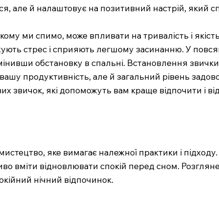
, але й налаштовує на позитивний настрій, який с
ому ми спимо, може впливати на тривалість і якість
жують стрес і сприяють легшому засинанню. У повся
мінивши обстановку в спальні. Встановлення звички
ашу продуктивність, але й загальний рівень задово
их звичок, які допоможуть вам краще відпочити і ві
мистецтво, яке вимагає належної практики і підходу.
о вміти відновлювати спокій перед сном. Розглянем
кійний нічний відпочинок.