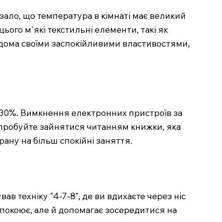
зало, що температура в кімнаті має великий
ього м'які текстильні елементи, такі як
ідома своїми заспокійливими властивостями,
 30%. Вимкнення електронних пристроїв за
 спробуйте зайнятися читанням книжки, яка
ану на більш спокійні заняття.
в техніку "4-7-8", де ви вдихаєте через ніс
аспокоює, але й допомагає зосередитися на