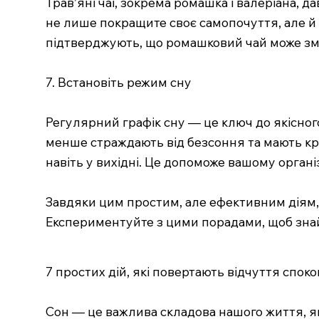
Трав’яні чаї, зокрема ромашка і валеріана,
не лише покращите своє самопочуття, але й 
підтверджують, що ромашковий чай може з
7. Встановіть режим сну
Регулярний графік сну — це ключ до якісног
менше страждають від безсоння та мають кра
навіть у вихідні. Це допоможе вашому орган
Завдяки цим простим, але ефективним діям, 
Експериментуйте з цими порадами, щоб знай
7 простих дій, які повертають відчуття спок
Сон — це важлива складова нашого життя, як