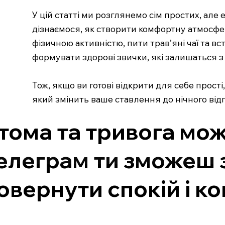
У цій статті ми розглянемо сім простих, але
дізнаємося, як створити комфортну атмосфе
фізичною активністю, пити трав’яні чаї та в
формувати здорові звички, які залишаться з 
Тож, якщо ви готові відкрити для себе прості
який змінить ваше ставлення до нічного від
тома та тривога мож
елеграм ти зможеш з
овернути спокій і к