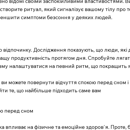
 давно відомі своїми заспокійливими властивостями.
створите ритуал, який сигналізує вашому тілу про 
меншити симптоми безсоння у деяких людей.
о відпочинку. Дослідження показують, що люди, які
щу продуктивність протягом дня. Спробуйте лягати с
ізму налаштуватися на певний ритм, що покращить я
ви можете повернути відчуття спокою перед сном і 
ти те, що найбільше підходить саме вам
ою перед сном
а впливає на фізичне та емоційне здоров'я. Проте,