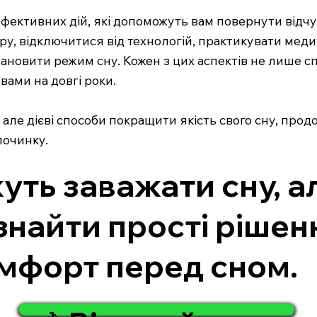
 ефективних дій, які допоможуть вам повернути відчу
ру, відключитися від технологій, практикувати мед
становити режим сну. Кожен з цих аспектів не лише 
вами на довгі роки.
, але дієві способи покращити якість свого сну, про
починку.
уть заважати сну, ал
найти прості рішен
омфорт перед сном.