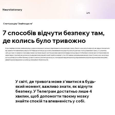
Neurolutionary
Login
Статті розділу "Знайти щастя"
7 способів відчути безпеку там,
де колись було тривожно
Коли темрява охоплює знайомі вулиці, а звуки колишнього затишку перетворюються на мелодію страху, багато з нас можуть відчути, як серце стискається
від тривоги. Чи знайомі вам ці відчуття? Найдорожчі місця, що колись наповнювали нас радістю, можуть раптово стати джерелами стресу. У сучасному
світі, де стрес та тривога стали невід'ємною частиною нашого життя, важливо навчитися повернутися до відчуття безпеки і спокою. Ця стаття розгляне сім
ефективних стратегій, які допоможуть відновити внутрішній спокій і знайти комфорт у тих обставинах, які раніше викликали страх. Кожен із нас заслуговує
на те, щоб відчути себе в безпеці, і ці прості, але потужні методи можуть стати вашим першим кроком до відновлення контролю над власними емоціями.
Давайте разом відкриємо ці шляхи до емоційного благополуччя.
У світі, де тривога може з'явитися в будь-
який момент, важливо знати, як відчути
безпеку. У Телеграм достатньо лише 4
хвилин, щоб допомогти твоєму мозку
знайти спокій та впевненість у собі.