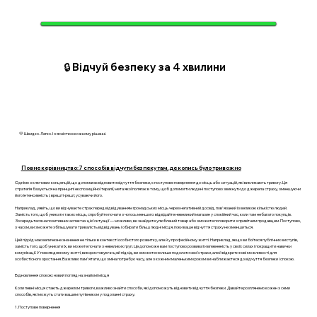
🔒 Відчуй безпеку за 4 хвилини
💛 Швидко. Легко. І з ясністю в кожному рішенні.
Повне керівництво: 7 способів відчути безпеку там, де колись було тривожно
Однією з ключових концепцій, що допомагає відновити відчуття безпеки, є поступове повернення до місць або ситуацій, які викликають тривогу. Ця
стратегія базується на принципі експозиційної терапії, мета якої полягає в тому, щоб допомогти людині поступово звикнути до джерела страху, зменшуючи
його інтенсивність і, врешті-решт, усуваючи його.
Наприклад, уявіть, що ви відчуваєте страх перед відвідуванням громадських місць через негативний досвід, пов'язаний із великою кількістю людей.
Замість того, щоб уникати таких місць, спробуйте почати з чогось меншого: відвідайте невеликий магазин у спокійний час, коли там небагато покупців.
Зосередьтеся на позитивних аспектах цієї ситуації — можливо, ви знайдете улюблений товар або зможете поговорити з привітним продавцем. Поступово,
з часом, ви зможете збільшувати тривалість відвідувань і обирати більш людні місця, поки ваше відчуття страху не зменшиться.
Цей підхід має величезне значення не тільки в контексті особистого розвитку, але й у професійному житті. Наприклад, якщо ви боїтеся публічних виступів,
замість того, щоб уникати їх, ви можете почати з невеликих груп. Це допоможе вам поступово розвивати впевненість у своїх силах і покращити навички
комунікації. У повсякденному житті, використовуючи цей підхід, ви зможете не лише подолати свої страхи, але й відкрити нові можливості для
особистісного зростання. Важливо пам'ятати, що зміна потребує часу, але з кожним маленьким кроком ви наближаєтеся до відчуття безпеки і спокою.
Відновлення спокою: новий погляд на знайомі місця
Коли певні місця стають джерелом тривоги, важливо знайти способи, які допоможуть відновити відчуття безпеки. Давайте розглянемо кожен з семи
способів, які можуть стати вашим путівником у подоланні страху.
1. Поступове повернення