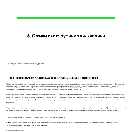
🌟 Оживи свою рутину за 4 хвилини
💛 Швидко. Легко. І з ясністю в кожному рішенні.
Повне керівництво: 9 прийомів, щоб зробити день живішим і наповненішим
Рутина часто асоціюється з одноманітністю і втратою задоволення від життя, але насправді вона може стати основою для щоденного щастя. Основна ідея
полягає в тому, що навіть звичні справи можна перетворити на джерело радості, якщо підходити до них з новим поглядом. Це важливо, адже наше
ставлення до рутинних завдань може суттєво впливати на загальне самопочуття та якість життя.
Наприклад, уявіть собі, що ви щодня після роботи повертаєтеся додому і займаєтеся приготуванням вечері. Замість того, щоб сприймати це як обов'язок,
ви можете перетворити процес приготування їжі на справжнє свято. Запросіть друзів, оберіть новий рецепт, підготуйте інгредієнти разом, ставте музику на
фоні і насолоджуйтесь спілкуванням. Так, звичайна рутина — приготування їжі — може стати приводом для веселого вечора, наповненого сміхом і
творчістю.
Впроваджуючи такі зміни у повсякденне життя, ви не лише пожвавите рутину, але й навчитеся знаходити радість у простих речах. Це важливо, адже у світі,
де ми часто зосереджені на досягненні великих цілей, варто пам’ятати, що щастя можна знайти в кожному моменті, незалежно від його характеру.
Розфарбуйте Сірі Дні: Як Оживити Рутину і Знайти Радість у Повсякденності
Рутина може здаватися одноманітною, але в ній приховано безліч можливостей для радості й задоволення. Ось сім способів, які допоможуть вам
перетворити звичні справи на яскраві моменти життя.
1. Змінюйте обстановку