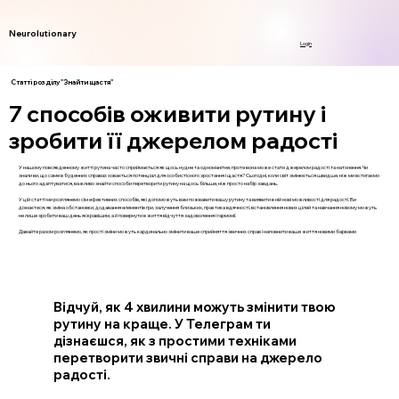
Neurolutionary
Login
Статті розділу "Знайти щастя"
7 способів оживити рутину і
зробити її джерелом радості
У нашому повсякденному житті рутина часто сприймається як щось нудне та одноманітне, проте вона може стати джерелом радості та натхнення. Чи
знали ви, що саме в буденних справах ховається потенціал для особистісного зростання і щастя? Сьогодні, коли світ змінюється швидше, ніж ми встигаємо
до нього адаптуватися, важливо знайти способи перетворити рутину на щось більше, ніж просто набір завдань.
У цій статті ми розглянемо сім ефективних способів, які допоможуть вам пожвавити вашу рутину та виявити в ній нові можливості для радості. Ви
дізнаєтеся, як зміна обстановки, додавання елементів гри, залучення близьких, практика вдячності, встановлення нових цілей та навчання новому можуть
не лише зробити ваш день яскравішим, а й повернути в життя відчуття задоволення і гармонії.
Давайте разом розглянемо, як прості зміни можуть кардинально змінити ваше сприйняття звичних справ і наповнити ваше життя новими барвами
Відчуй, як 4 хвилини можуть змінити твою
рутину на краще. У Телеграм ти
дізнаєшся, як з простими техніками
перетворити звичні справи на джерело
радості.