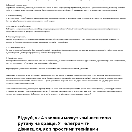
2. Додавайте елементи гри
Перетворіть рутинні завдання на гру. Встановіть таймер на 20 хвилин і спробуйте прибрати кімнату за цей час. Один чоловік запровадив систему балів для
себе: за кожне виконане завдання отримував бал, а за певну кількість балів обіцяв собі маленьку нагороду. Це значно підвищило його мотивацію.
3. Включайте музику
Створіть плейлист з улюбленими піснями. Один чоловік, який займається приготуванням їжі, почав слухати класику під час готування. Це не лише підвищило
його настрій, а й допомогло відволіктися від рутинності процесу.
4. Залучайте друзів або родину
Робіть рутинні справи разом з близькими. Наприклад, група друзів організувала "спільні прибирання", перетворивши це на веселий захід з музикою та
закусками. Вони не лише прибрали, а й провели час разом.
5. Практикуйте вдячність
Введіть ритуал вдячності. Щодня виділяйте кілька хвилин, щоб подумати про те, за що ви вдячні. Одна жінка почала вести щоденник вдячності, що
допомогло їй зосередитися на позитивних аспектах життя, навіть у складні часи.
6. Встановлюйте нові цілі
Регулярно переглядайте свої цілі. Один молодий спеціаліст зрозумів, що його кар'єра застигла, і почав ставити короткострокові цілі, такі як проходження
курсів або участь у вебінарах. Це дало йому новий поштовх до розвитку.
7. Навчайтеся новому
Розширюйте свої горизонти, вивчаючи нові навички. Жінка, яка завжди мріяла малювати, записалася на курси живопису. Це не лише принесло їй задоволення,
а й стало чудовим способом зняти стрес від щоденних обов’язків.
Впроваджуючи ці зміни у своє повсякденне життя, ви зможете знайти в рутині нові можливості для щастя.
Оживлення рутини — це не лише про зміни у повсякденності, а й про відкриття нових можливостей для радості та задоволення. Змінюючи обстановку,
додаючи елементи гри, слухаючи музику, залучаючи близьких, практикуючи вдячність, встановлюючи нові цілі та вивчаючи нове, ви можете перетворити
звичні справи на захоплюючі та наповнені сенсом. Ці прості кроки мають потужний потенціал, адже вони не лише роблять вашу рутину цікавішою, а й
підвищують загальний рівень щастя.
Закликаємо вас вже сьогодні спробувати впровадити один із зазначених способів у своє життя. Зробіть перший крок до того, щоб ваша рутина стала
джерелом натхнення. Що оберете ви: нове місце для роботи, спільні заняття з родиною, чи, можливо, нове хобі? Пам’ятайте, що маленькі зміни можуть
призвести до великих результатів. Тож, чи готові ви зробити свою рутину інструментом для щасливого життя?
Відчуй, як 4 хвилини можуть змінити твою
рутину на краще. У Телеграм ти
дізнаєшся, як з простими техніками