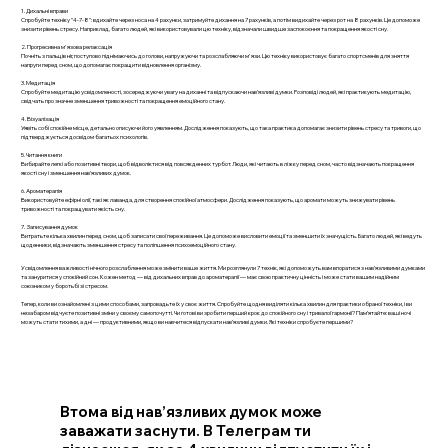
1. Дихальні вправи
Спробуйте техніку "4-7-8": вдихайте через носа на 4 рахунки, затримуйте дихання на 7 рахунків, а потім видихайте через рот на 8 рахунків. Це допоможе
знизити рівень стресу. Наприклад, багато людей, які використовували цю техніку, відзначали швидше заспокоєння та покращення якості сну.
2. Прогресивна м'язова релаксація
Почніть з пальців ніг, поступово піднімаючись до голови, напружуючи та розслабляючи м'язи. Цю техніку використовує багато спортсменів для зняття
напруги перед сном, що допомагає покращити відновлення організму.
3. Медитація
Спробуйте медитацію усвідомленості, зосереджуючи увагу на диханні та відпускаючи нав’язливі думки. Розповіді людей, які практикують медитацію,
свідчать про значне зменшення тривожності та покращення емоційного стану.
4. Візуалізація
Уявіть собі спокійне місце, детально описуючи його уявленням. Дослідження показують, що така практика допомагає знизити рівень стресу та тривоги, що
підтверджується досвідом багатьох психологів.
5. Читання книги
Вибирайте легкі або позитивні твори, щоб відволіктися від повсякденних турбот. Люди, які читають в ліжку перед сном, часто відзначають покращення
якості сну і зменшення нав’язливих думок.
6. Ароматерапія
Використовуйте ефірні олії, такі як лаванда, для створення спокійної атмосфери. Дослідження показують, що аромати можуть знижувати рівень
тривожності та покращувати якість сну.
7. Записування думок
Витратьте кілька хвилин перед сном, щоб записати свої переживання. Це допоможе висловити емоції та зменшити їх значущість. Багато людей, які ведуть
щоденники, відзначають зменшення стресу та поліпшення психоемоційного стану.
Усвідомлення важливості нічного розслаблення може змінити ваше життя. Ми розглянули 7 технік, які допоможуть вам впоратися з нав’язливими думками
та зануритися у спокійний сон. Кожен метод — від дихальних вправ до ароматерапії — має свою практичну цінність і може стати вашим надійним
союзником у боротьбі зі стресом.
Тепер, коли ви ознайомлені з цими способами, запровадьте їх у своє життя. Спробуйте щодня виділяти кілька хвилин для практики обраної техніки, і ви
незабаром відчуєте позитивні зміни у своєму самопочутті. Чи готові ви зробити перший крок до спокійного сну і тривалої гармонії? Пам’ятайте: ваші ночі
можуть стати тихими, а дні — продуктивними, якщо ви навчитеся відпускати нав’язливі думки. Які техніки спробуєте першими?
Втома від нав’язливих думок може
заважати заснути. В Телеграм ти