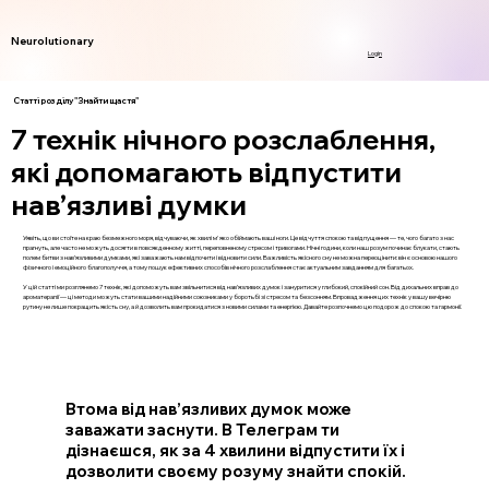
Neurolutionary
Login
Статті розділу "Знайти щастя"
7 технік нічного розслаблення,
які допомагають відпустити
нав’язливі думки
Уявіть, що ви стоїте на краю безмежного моря, відчуваючи, як хвилі м'яко обіймають ваші ноги. Це відчуття спокою та відпущення — те, чого багато з нас
прагнуть, але часто не можуть досягти в повсякденному житті, переповненому стресом і тривогами. Нічні години, коли наш розум починає блукати, стають
полем битви з нав’язливими думками, які заважають нам відпочити і відновити сили. Важливість якісного сну не можна переоцінити: він є основою нашого
фізичного і емоційного благополуччя, а тому пошук ефективних способів нічного розслаблення стає актуальним завданням для багатьох.
У цій статті ми розглянемо 7 технік, які допоможуть вам звільнитися від нав’язливих думок і зануритися у глибокий, спокійний сон. Від дихальних вправ до
ароматерапії — ці методи можуть стати вашими надійними союзниками у боротьбі зі стресом та безсонням. Впровадження цих технік у вашу вечірню
рутину не лише покращить якість сну, а й дозволить вам прокидатися з новими силами та енергією. Давайте розпочнемо цю подорож до спокою та гармонії.
Втома від нав’язливих думок може
заважати заснути. В Телеграм ти
дізнаєшся, як за 4 хвилини відпустити їх і
дозволити своєму розуму знайти спокій.