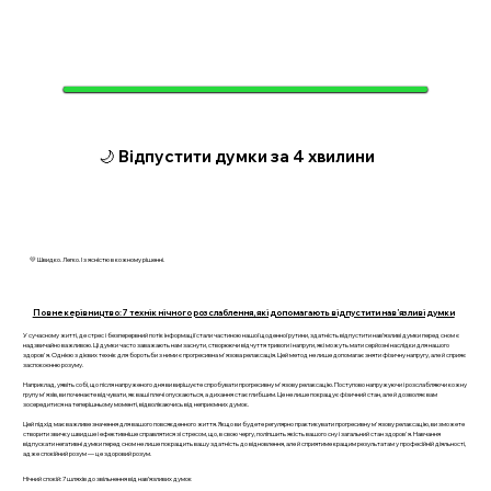
🌙 Відпустити думки за 4 хвилини
💛 Швидко. Легко. І з ясністю в кожному рішенні.
Повне керівництво: 7 технік нічного розслаблення, які допомагають відпустити нав’язливі думки
У сучасному житті, де стрес і безперервний потік інформації стали частиною нашої щоденної рутини, здатність відпустити нав’язливі думки перед сном є
надзвичайно важливою. Ці думки часто заважають нам заснути, створюючи відчуття тривоги і напруги, які можуть мати серйозні наслідки для нашого
здоров'я. Однією з дієвих технік для боротьби з ними є прогресивна м'язова релаксація. Цей метод не лише допомагає зняти фізичну напругу, але й сприяє
заспокоєнню розуму.
Наприклад, уявіть собі, що після напруженого дня ви вирішуєте спробувати прогресивну м'язову релаксацію. Поступово напружуючи і розслабляючи кожну
групу м'язів, ви починаєте відчувати, як ваші плечі опускаються, а дихання стає глибшим. Це не лише покращує фізичний стан, але й дозволяє вам
зосередитися на теперішньому моменті, відволікаючись від неприємних думок.
Цей підхід має важливе значення для вашого повсякденного життя. Якщо ви будете регулярно практикувати прогресивну м'язову релаксацію, ви зможете
створити звичку швидше і ефективніше справлятися зі стресом, що, в свою чергу, поліпшить якість вашого сну і загальний стан здоров'я. Навчання
відпускати негативні думки перед сном не лише покращить вашу здатність до відновлення, але й сприятиме кращим результатам у професійній діяльності,
адже спокійний розум — це здоровий розум.
Нічний спокій: 7 шляхів до звільнення від нав’язливих думок