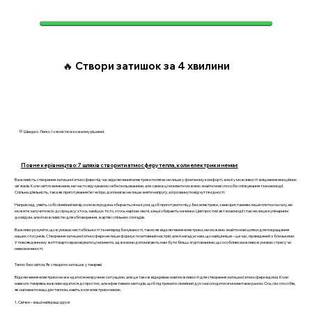
🔥 Створи затишок за 4 хвилини
💛 Швидко. Легко. І з ясністю в кожному рішенні.
Повне керівництво: 7 шляхів створити атмосферу тепла, коли електрики немає
Важливість створення затишної атмосфери під час відключення електрики полягає не лише у фізичному комфорті, але й у можливості зміцнення емоційних
зв'язків. Коли світло вимкнене, ми часто відчуваємо себе ізольованими, але саме в ці моменти можемо знайти нові способи спілкування та взаємодії.
Спільна діяльність, така як приготування їжі чи ігри, допомагає не лише зняти напругу, а й розвинути відчуття єдності.
Наприклад, уявіть собі сімейний вечір, коли вся родина збирається на кухні, щоб приготувати піцу. Без електрики, з використанням лише плитки на газу, ви
можете залучити всіх до процесу: хтось замішує тісто, хтось нарізає овочі, а інші обирають начинки. Цей простий акт взаємодії стає не лише кулінарним
досвідом, але й можливістю для обговорення, жартів і спільних спогадів.
Важливо розуміти, що в умовах нестабільності та непередбачуваності, таких як відключення електрики, ми можемо знайти нові шляхи для покращення
наших стосунків. Створення затишної атмосфери не лише формує позитивний настрій, але й нагадує нам, що найцінніше – це час, проведений з близькими.
У повсякденному житті варто враховувати ці моменти, адже вони допомагають нам бути більш згуртованими, що особливо важливо в умовах стресу чи
невизначеності.
Тепло без світла: Як створити затишок у темряві
Відключення електрики може здатися незручною ситуацією, але це також відкриває нові можливості для створення затишної атмосфери вдома. Коли
навколо темрява, важливо вдатися до простих, але ефективних методів, щоб підтримати сімейний дух і насолодитися моментами разом. Ось сім способів,
як наповнити ваш дім теплом, навіть коли електрики немає.
1. Свічки – ваші найкращі друзі