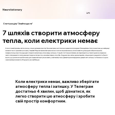
Neurolutionary
Login
Статті розділу "Знайти щастя"
7 шляхів створити атмосферу
тепла, коли електрики немає
Коли останній промінь світла згасає, а тиша заповнює простір, без електрики життя може здаватися похмурим і безнадійним. Але чи знаєте ви, що найкращі
моменти часто трапляються саме у темряві? Відключення електрики може стати не лише викликом, а й можливістю для родини зібратися разом,
повернутися до простих радощів і створити неповторну атмосферу затишку. У нашій статті ми розглянемо, як перетворити ці темні години на справжнє
свято спілкування та тепла, використовуючи сім простих, але ефективних способів. Згадаємо про свічки, ароматерапію, спільне приготування їжі та багато
іншого, що допоможе зробити ваш дім справжнім притулком навіть у найтемніші часи. Давайте разом відкриємо двері в світ затишку та близькості, адже
саме маленькі моменти об’єднують нас найбільше.
Коли електрики немає, важливо зберігати
атмосферу тепла і затишку. У Телеграм
достатньо 4 хвилин, щоб дізнатися, як
легко створити цю атмосферу і зробити
свій простір комфортним.