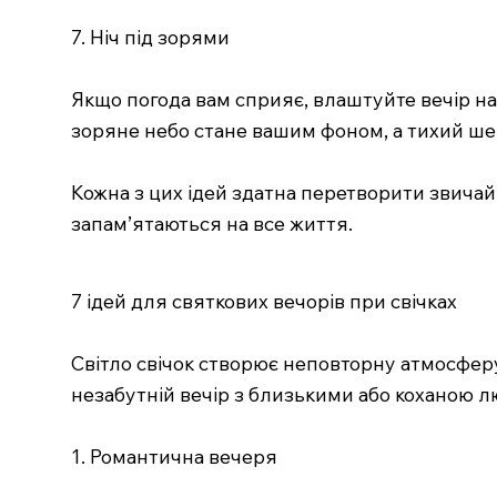
7. Ніч під зорями
Якщо погода вам сприяє, влаштуйте вечір на с
зоряне небо стане вашим фоном, а тихий шеп
Кожна з цих ідей здатна перетворити звичайн
запам’ятаються на все життя.
7 ідей для святкових вечорів при свічках
Світло свічок створює неповторну атмосфер
незабутній вечір з близькими або коханою лю
1. Романтична вечеря