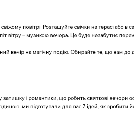
віжому повітрі. Розташуйте свічки на терасі або в са
іт вітру – музикою вечора. Це буде незабутнє пере
ий вечір на магічну подію. Обирайте те, що вам до 
у затишку і романтики, що робить святкові вечори 
диною, ми підготували для вас 7 ідей, як зробити й