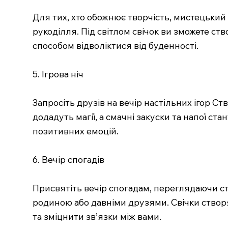
Для тих, хто обожнює творчість, мистецький
рукоділля. Під світлом свічок ви зможете ст
способом відволіктися від буденності.
5. Ігрова ніч
Запросіть друзів на вечір настільних ігор 
додадуть магії, а смачні закуски та напої ст
позитивних емоцій.
6. Вечір спогадів
Присвятіть вечір спогадам, переглядаючи ст
родиною або давніми друзями. Свічки створ
та зміцнити зв’язки між вами.