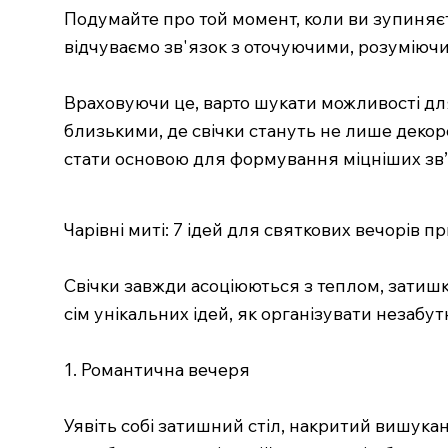
Подумайте про той момент, коли ви зупиняє
відчуваємо зв'язок з оточуючими, розуміючи,
Враховуючи це, варто шукати можливості для
близькими, де свічки стануть не лише деко
стати основою для формування міцніших зв’я
Чарівні миті: 7 ідей для святкових вечорів пр
Свічки завжди асоціюються з теплом, затишк
сім унікальних ідей, як організувати незабу
1. Романтична вечеря
Уявіть собі затишний стіл, накритий вишукано