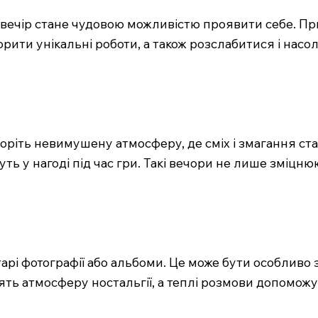
 вечір стане чудовою можливістю проявити себе. Пр
ворити унікальні роботи, а також розслабитися і на
Створіть невимушену атмосферу, де сміх і змагання с
ануть у нагоді під час гри. Такі вечори не лише зміц
арі фотографії або альбоми. Це може бути особливо
ять атмосферу ностальгії, а теплі розмови допомож