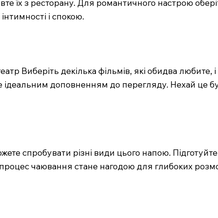
вте їх з ресторану. Для романтичного настрою обері
інтимності і спокою.
атр Виберіть декілька фільмів, які обидва любите, і
е ідеальним доповненням до перегляду. Нехай це бу
жете спробувати різні види цього напою. Підготуйте 
 процес чаювання стане нагодою для глибоких розмо