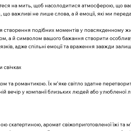
теся на мить, щоб насолодитися атмосферою, що вас
 що важливі не лише слова, а й емоції, які ми перед
 створення подібних моментів у повсякденному жит
ром, а й символом вашого бажання створити особлив
зків, адже спільні емоції та враження завжди зали
и свічках
ом та романтикою. Їх м’яке світло здатне перетвори
тній вечір у компанії близьких людей або улюбленої 
ю скатертиною, аромат свіжоприготовленої їжі та м'я