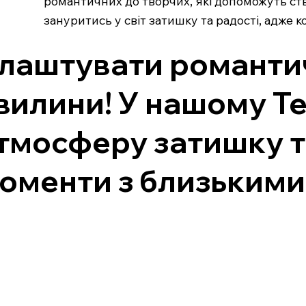
романтичних до творчих, які допоможуть ств
зануритись у світ затишку та радості, адже 
лаштувати романтичн
вилини! У нашому Те
тмосферу затишку та
оменти з близькими