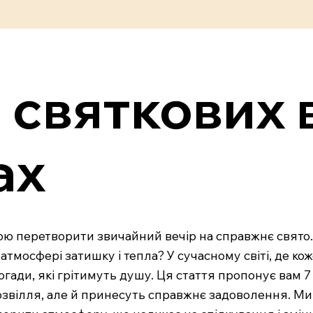
я святкових 
ах
ною перетворити звичайний вечір на справжнє свято.
тмосфері затишку і тепла? У сучасному світі, де к
гади, які грітимуть душу. Ця стаття пропонує вам 7
дозвілля, але й принесуть справжнє задоволення. Ми