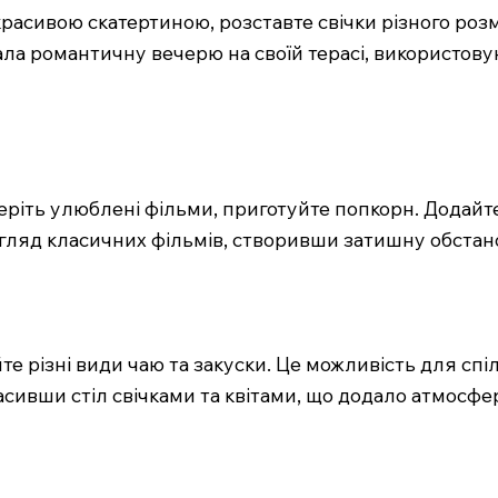
красивою скатертиною, розставте свічки різного роз
ала романтичну вечерю на своїй терасі, використов
еріть улюблені фільми, приготуйте попкорн. Додайт
гляд класичних фільмів, створивши затишну обстан
те різні види чаю та закуски. Це можливість для сп
асивши стіл свічками та квітами, що додало атмосфер