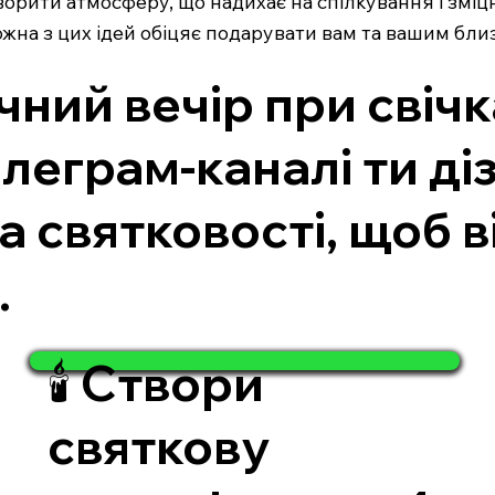
орити атмосферу, що надихає на спілкування і зміцн
кожна з цих ідей обіцяє подарувати вам та вашим бли
ий вечір при свічк
леграм-каналі ти ді
 святковості, щоб в
.
🕯️ Створи
святкову