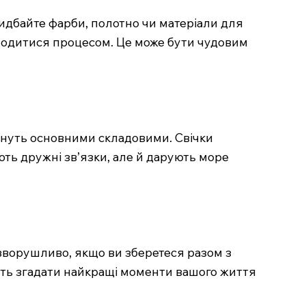
идбайте фарби, полотно чи матеріали для
солодитися процесом. Це може бути чудовим
тануть основними складовими. Свічки
нюють дружні зв’язки, але й дарують море
 зворушливо, якщо ви зберетеся разом з
уть згадати найкращі моменти вашого життя