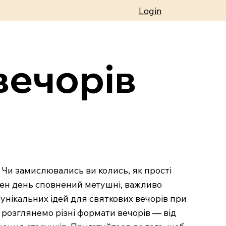
Login
вечорів
 Чи замислювались ви колись, як прості
ожен день сповнений метушні, важливо
 унікальних ідей для святкових вечорів при
 розглянемо різні формати вечорів — від