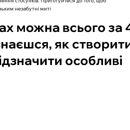
ення стосунків. Приготуйтеся до того, щоб
зьким незабутні миті
ах можна всього за 
знаєшся, як створит
ідзначити особливі