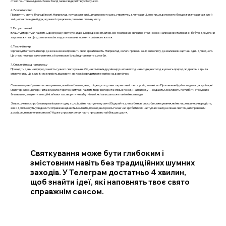
стало поштовхом до глибоких бесід і нових відкриттів у стосунках.
4. Волонтерство
Присвятіть свято благодійності. Наприклад, група колег вирішила провести день у притулку для тварин. Це не лише допомогло бездомним тваринам, але й
зміцнило командний дух, адже всі працювали разом на спільну мету.
5. Ритуал пам’яті
Влаштуйте ритуал пам’яті. Одного разу, святкуючи день народження матері, сім'я запалила свічки на столі і кожен написав листа покійній бабусі, дякуючи їй
за уроки життя. Це дозволило всім згадати важливі моменти спільного життя.
6. Творчий вечір
Організуйте творчий вечір, де кожен може проявити свою креативність. Наприклад, колеги провели вечір живопису, де малювали картини один для одного.
Це стало не лише захопленням, а й символом їхньої підтримки та дружби.
7. Спільний похід на природу
Проведіть день на природі замість гучного святкування. Одна компанія друзів вирушила в похід на вихідні, насолоджуючись природою, граючи в ігри та
спілкуючись. Це дало їм можливість відновити зв'язок і зарядитися енергією на довгий час.
Свята можуть бути не лише шумними, але й глибокими, якщо підходити до них з креативністю та усвідомленістю. Пропоновані ідеї — медитація, кулінарні
майстер-класи, вечори читання, волонтерство, ритуали пам’яті, творчі вечори та спільні походи на природу — надають можливість поглибити стосунки з
близькими, зміцнити емоційні зв’язки та створити незабутні миті, які залишаться в пам’яті назавжди.
Запрошую вас спробувати реалізувати одну з цих ідей на наступному святі. Відкрийте для себе нові способи святкування, які не лише принесуть радість,
але й допоможуть усвідомити справжню цінність моментів, проведених разом. Чи не час зробити свій наступний захід не лише святом, а й справжнім
досвідом, наповненим сенсом? Адже у простих речах часто приховано найбільше щастя.
Святкування може бути глибоким і
змістовним навіть без традиційних шумних
заходів. У Телеграм достатньо 4 хвилин,
щоб знайти ідеї, які наповнять твоє свято
справжнім сенсом.