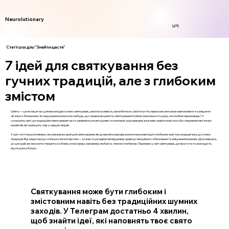
Neurolutionary
Login
Статті розділу "Знайти щастя"
7 ідей для святкування без
гучних традицій, але з глибоким
змістом
Свята — це не лише час для веселощів і гучних святкувань, але й можливість заглибитися у свої почуття, переосмислити важливі моменти та зміцнити
зв'язки з близькими. Чи задумувалися ви коли-небудь, що справжня цінність святкування полягає не в кількості шуму, а в глибині переживань? У
сучасному світі, де традиційні святкування часто замінюються метушнею та гонитвою за розвагами, важливо знайти нові способи створення пам'ятних
моментів, які залишать слід у серцях людей.
У цій статті ми розглянемо сім унікальних ідей для святкування, які дозволять вам відзначити важливі події з глибоким змістом, не вдаючись до гучних
традицій. Від медитації до спільного волонтерства — кожен з цих варіантів відкриває двері до емоційного збагачення та зміцнення взаємин. Долучившись
до цих ідей, ви зможете створити особливу атмосферу, наповнену любов'ю, теплом і глибиною. Поринемо у світ святкувань, де простота та значущість
йдуть рука об руку.
Святкування може бути глибоким і
змістовним навіть без традиційних шумних
заходів. У Телеграм достатньо 4 хвилин,
щоб знайти ідеї, які наповнять твоє свято