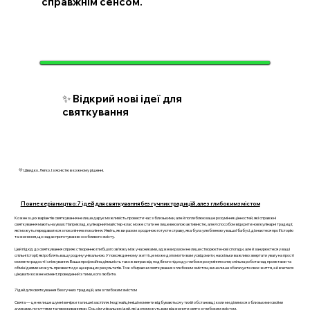
справжнім сенсом.
✨ Відкрий нові ідеї для
святкування
💛 Швидко. Легко. І з ясністю в кожному рішенні.
Повне керівництво: 7 ідей для святкування без гучних традицій, але з глибоким змістом
Кожен з цих варіантів святкування не лише дарує можливість провести час з близькими, але й поглиблює ваше розуміння цінностей, які справжні
святкування мають на увазі. Наприклад, кулінарний майстер-клас може стати не лише веселою активністю, але й способом відкрити нові кулінарні традиції,
які можуть передаватися з покоління в покоління. Уявіть, як ви разом з родиною готуєте страву, яка була улюбленою у вашої бабусі, дізнаєтеся про її історію
та значення, що надає приготуванню особливого змісту.
Цей підхід до святкування сприяє створенню глибшого зв’язку між учасниками, адже ви разом не лише створюєте нові спогади, але й занурюєтеся у ваші
спільні історії, які роблять вашу родину унікальною. У повсякденному житті це може допомогти вам усвідомити, наскільки важливо звертати увагу на прості
моменти радості і спілкування. Ваша професійна діяльність також виграє від подібного підходу: глибоке розуміння колег, спільна робота над проектами та
обмін ідеями можуть призвести до ще кращих результатів. Тож обираючи святкування з глибоким змістом, ви не лише збагачуєте своє життя, а й вчитеся
цінувати кожен момент, проведений з тими, кого любите.
7 ідей для святкування без гучних традицій, але з глибоким змістом
Свята — це не лише шумні вечірки та пишні застілля. Іноді найцінніші моменти відбуваються у тихій обстановці, коли ми ділимося з близькими своїми
думками, почуттями та переживаннями. Ось сім унікальних ідей, які допоможуть вам відзначити свято з глибоким змістом.