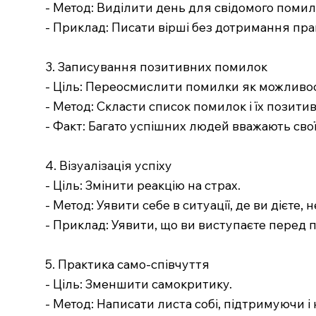
- Метод: Виділити день для свідомого поми
- Приклад: Писати вірші без дотримання пра
3. Записування позитивних помилок
- Ціль: Переосмислити помилки як можливос
- Метод: Скласти список помилок і їх позитив
- Факт: Багато успішних людей вважають сво
4. Візуалізація успіху
- Ціль: Змінити реакцію на страх.
- Метод: Уявити себе в ситуації, де ви дієте,
- Приклад: Уявити, що ви виступаєте перед пу
5. Практика само-співчуття
- Ціль: Зменшити самокритику.
- Метод: Написати листа собі, підтримуючи 