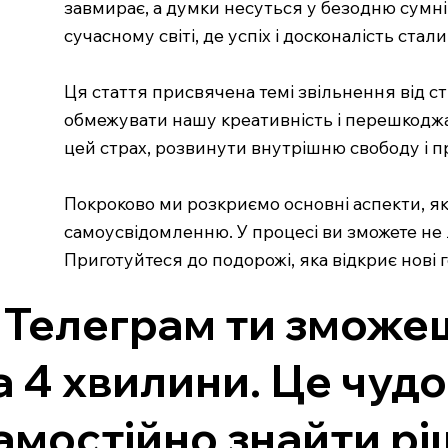
завмирає, а думки несуться у безодню сумні
сучасному світі, де успіх і досконалість с
Ця стаття присвячена темі звільнення від с
обмежувати нашу креативність і перешкоджа
цей страх, розвинути внутрішню свободу і п
Покроково ми розкриємо основні аспекти, я
самоусвідомленню. У процесі ви зможете не 
Приготуйтеся до подорожі, яка відкриє нові
 Телеграм ти зможеш
а 4 хвилини. Це чуд
амостійно знайти рі