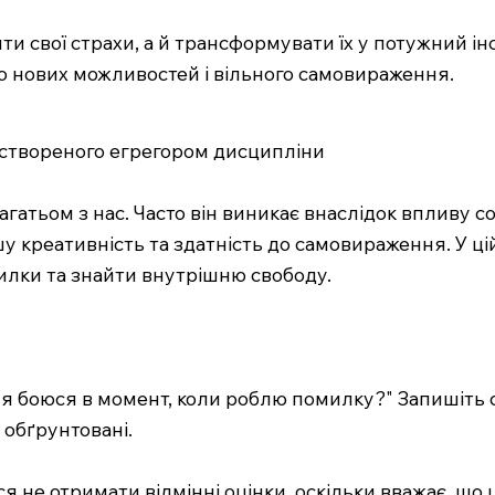
и свої страхи, а й трансформувати їх у потужний ін
о нових можливостей і вільного самовираження.
, створеного егрегором дисципліни
гатьом з нас. Часто він виникає внаслідок впливу со
креативність та здатність до самовираження. У цій 
илки та знайти внутрішню свободу.
го я боюся в момент, коли роблю помилку?" Запишіть
 обґрунтовані.
ся не отримати відмінні оцінки, оскільки вважає, що 