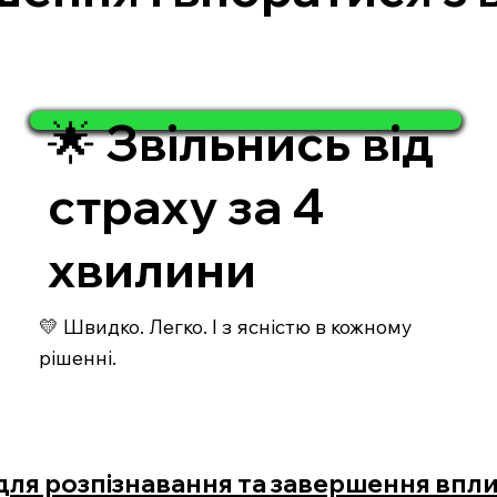
🌟 Звільнись від
страху за 4
хвилини
💛 Швидко. Легко. І з ясністю в кожному
рішенні.
 для розпізнавання та завершення впл