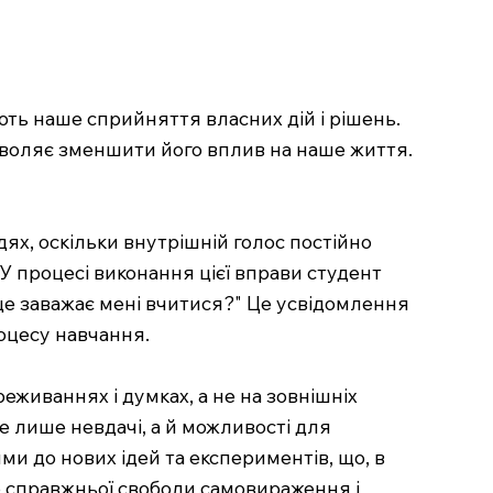
ють наше сприйняття власних дій і рішень.
озволяє зменшити його вплив на наше життя.
дях, оскільки внутрішній голос постійно
 У процесі виконання цієї вправи студент
 це заважає мені вчитися?" Це усвідомлення
роцесу навчання.
еживаннях і думках, а не на зовнішніх
е лише невдачі, а й можливості для
и до нових ідей та експериментів, що, в
о справжньої свободи самовираження і