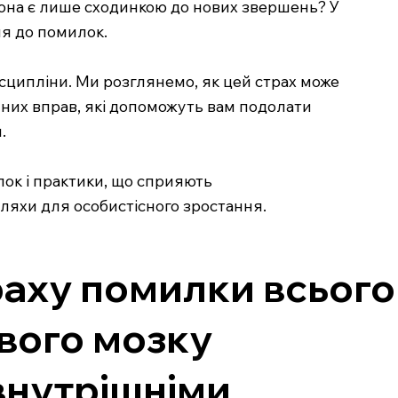
 вона є лише сходинкою до нових звершень? У
ня до помилок.
исципліни. Ми розглянемо, як цей страх може
них вправ, які допоможуть вам подолати
.
ок і практики, що сприяють
шляхи для особистісного зростання.
раху помилки всього
твого мозку
 внутрішніми