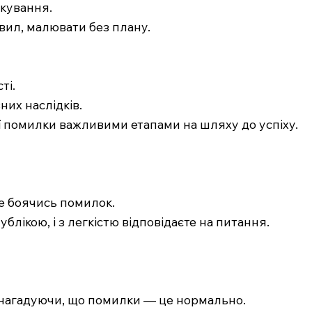
лкування.
вил, малювати без плану.
ті.
них наслідків.
ї помилки важливими етапами на шляху до успіху.
 не боячись помилок.
блікою, і з легкістю відповідаєте на питання.
і нагадуючи, що помилки — це нормально.