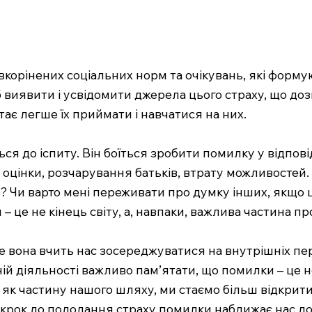
вкорінених соціальних норм та очікувань, які форму
об виявити і усвідомити джерела цього страху, що д
ає легше їх приймати і навчатися на них.
ься до іспиту. Він боїться зробити помилку у відпові
 оцінки, розчарування батьків, втрату можливостей.
я? Чи варто мені переживати про думку інших, якщо
 це не кінець світу, а, навпаки, важлива частина п
е вона вчить нас зосереджуватися на внутрішніх пер
ій діяльності важливо пам’ятати, що помилки – це н
як частину нашого шляху, ми стаємо більш відкритим
 крок до подолання страху помилки наближає нас д