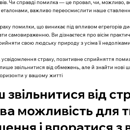
вів. Чи справді помилка — це провал, чи, можливо,
тали еталонами, важливо переосмислити наше ставлен
траху помилки, що виникає під впливом егрегорів д
ти самовираженню. Ви дізнаєтеся про вісім практич
рийняти свою людську природу з усіма її недоліками
к усвідомлення страху, позитивне сприйняття помил
лише звільнитися від обмежень, але й знайти нові 
 горизонти у вашому житті
 звільнитися від ст
ова можливість для 
шення і впоратися з