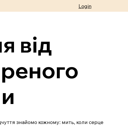
Login
я від
ореного
ни
ідчуття знайомо кожному: мить, коли серце