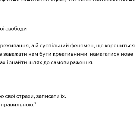
ьої свободи
реживання, а й суспільний феномен, що корениться 
е заважати нам бути креативними, намагатися нове і
ах і знайти шлях до самовираження.
о свої страхи, записати їх.
неправильною."