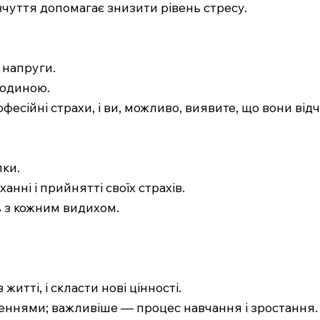
вчуття допомагає знизити рівень стресу.
 напруги.
людиною.
фесійні страхи, і ви, можливо, виявите, що вони відч
лки.
нні і прийнятті своїх страхів.
ь з кожним видихом.
житті, і скласти нові цінності.
неннями; важливіше — процес навчання і зростання.