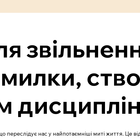
ля звільненн
омилки, ств
м дисциплі
що переслідує нас у найпотаємніші миті життя. Це в