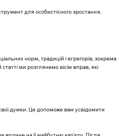
струмент для особистісного зростання.
ціальних норм, традицій і егрегорів, зокрема
статті ми розглянемо вісім вправ, які
 свої думки. Це допоможе вам усвідомити
це вплине на її майбутню кар'єру. Після