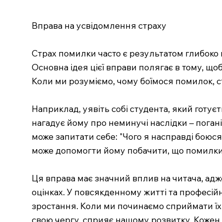
Вправа на усвідомлення страху
Страх помилки часто є результатом глибоко 
Основна ідея цієї вправи полягає в тому, щ
Коли ми розуміємо, чому боїмося помилок, ст
Наприклад, уявіть собі студента, який готуєт
нагадує йому про неминучі наслідки – погані
може запитати себе: "Чого я насправді боюс
може допомогти йому побачити, що помилки –
Ця вправа має значний вплив на читача, адж
оцінках. У повсякденному житті та професійн
зростання. Коли ми починаємо сприймати їх 
свою чергу, сприяє нашому розвитку. Кожен