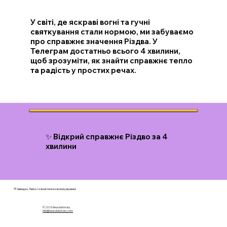
У світі, де яскраві вогні та гучні
святкування стали нормою, ми забуваємо
про справжнє значення Різдва. У
Телеграм достатньо всього 4 хвилини,
щоб зрозуміти, як знайти справжнє тепло
та радість у простих речах.
✨ Відкрий справжнє Різдво за 4
хвилини
💛 Швидко. Легко. І з ясністю в кожному рішенні.
© 2026 N
eurolutionary
info@neurolutionary.com