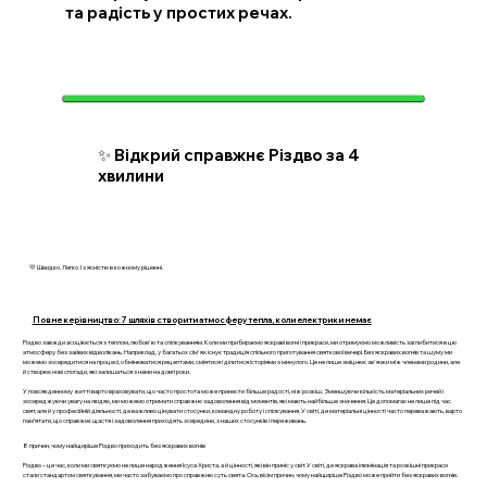
та радість у простих речах.
✨ Відкрий справжнє Різдво за 4
хвилини
💛 Швидко. Легко. І з ясністю в кожному рішенні.
Повне керівництво: 7 шляхів створити атмосферу тепла, коли електрики немає
Різдво завжди асоціюється з теплом, любов'ю та спілкуванням. Коли ми прибираємо яскраві вогні і прикраси, ми отримуємо можливість заглибитися в цю
атмосферу без зайвих відволікань. Наприклад, у багатьох сім'ях існує традиція спільного приготування святкової вечері. Без яскравих вогнів та шуму ми
можемо зосередитися на процесі, обмінюватися рецептами, сміятися і ділитися історіями з минулого. Це не лише зміцнює зв'язки між членами родини, але
й створює нові спогади, які залишаться з нами на довгі роки.
У повсякденному житті варто враховувати, що часто простота може принести більше радості, ніж розкіш. Зменшуючи кількість матеріальних речей і
зосереджуючи увагу на людях, ми можемо отримати справжнє задоволення від моментів, які мають найбільше значення. Це допомагає не лише під час
свят, але й у професійній діяльності, де важливо цінувати стосунки, командну роботу і спілкування. У світі, де матеріальні цінності часто переважають, варто
пам’ятати, що справжнє щастя і задоволення приходять зсередини, з наших стосунків і переживань.
8 причин, чому найщиріше Різдво приходить без яскравих вогнів
Різдво – це час, коли ми святкуємо не лише народження Ісуса Христа, а й цінності, які він приніс у світ. У світі, де яскрава ілюмінація та розкішні прикраси
стали стандартом святкування, ми часто забуваємо про справжню суть свята. Ось вісім причин, чому найщиріше Різдво може прийти без яскравих вогнів.