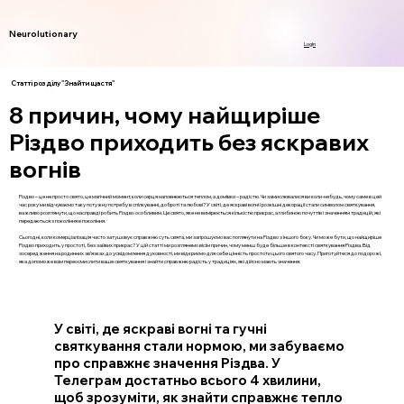
Neurolutionary
Login
Статті розділу "Знайти щастя"
8 причин, чому найщиріше
Різдво приходить без яскравих
вогнів
Різдво – це не просто свято, це магічний момент, коли серця наповнюються теплом, а домівки – радістю. Чи замислювалися ви коли-небудь, чому саме в цей
час року ми відчуваємо таку потужну потребу в спілкуванні, доброті та любові? У світі, де яскраві вогні і розкішні декорації стали символом святкування,
важливо розглянути, що насправді робить Різдво особливим. Це свято, яке не вимірюється кількістю прикрас, а глибиною почуттів і значенням традицій, які
передаються з покоління в покоління.
Сьогодні, коли комерціалізація часто затушовує справжню суть свята, ми запрошуємо вас поглянути на Різдво з іншого боку. Чи може бути, що найщиріше
Різдво приходить у простоті, без зайвих прикрас? У цій статті ми розглянемо вісім причин, чому менш буде більше в контексті святкування Різдва. Від
зосередження на родинних зв’язках до усвідомлення духовності, ми відкриємо для себе цінність простоти цього святого часу. Приготуйтеся до подорожі,
яка допоможе вам переосмислити ваше святкування і знайти справжню радість у традиціях, які дійсно мають значення.
У світі, де яскраві вогні та гучні
святкування стали нормою, ми забуваємо
про справжнє значення Різдва. У
Телеграм достатньо всього 4 хвилини,
щоб зрозуміти, як знайти справжнє тепло