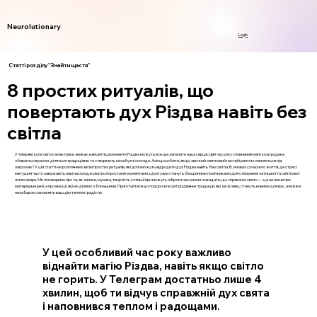
Neurolutionary
Login
Статті розділу "Знайти щастя"
8 простих ритуалів, що
повертають дух Різдва навіть без
світла
У темряві, коли світло електрики зникає, найсвітліші моменти Різдва можуть все ще запалити наші серця. Цей час року сповнений магії, коли родина
збирається разом, діляться традиціями та створюють незабутні спогади. Але що робити, якщо звичний святковий настрій раптом опиняється під
загрозою? У цій статті ми розглянемо вісім простих ритуалів, які допоможуть відродити дух Різдва навіть без світла. В умовах сучасного життя, де стрес і
метушня часто заважають нам насолоджуватися простими моментами, ці ритуали стануть безцінними помічниками для створення затишної та святкової
атмосфери. Ми поговоримо про те, як запахи, музика, творчість і спільні ігри можуть зібрати нас разом і нагадати, що справжнє свято — це не лише про
матеріальні речі, а про емоції, які ми ділимо з близькими. Приготуйтеся до подорожі в світ різдвяних традицій, які, можливо, стануть новими для вас, але вже
незабаром заповнять ваш дім теплом і радістю.
У цей особливий час року важливо
віднайти магію Різдва, навіть якщо світло
не горить. У Телеграм достатньо лише 4
хвилин, щоб ти відчув справжній дух свята
і наповнився теплом і радощами.