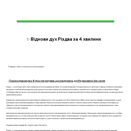
✨ Віднови дух Різдва за 4 хвилини
💛 Швидко. Легко. І з ясністю в кожному рішенні.
Повне керівництво: 8 простих ритуалів, що повертають дух Різдва навіть без світла
Різдво — це не лише свято, яке супроводжується яскравими вогнями та гучними вечірками. Основна ідея цього святкового періоду полягає в спілкуванні,
підтримці та любові, які ми даруємо один одному. Коли світло зникає, ми отримуємо можливість заглибитися у справжні цінності, які роблять Різдво
особливим. Цей час може стати нагодою для зміцнення родинних зв'язків, адже справжня магія свята полягає не в матеріальних речах, а в емоціях, які ми
переживаємо разом.
Наприклад, традиція ділитися святковими історіями може стати чудовим способом зблизитися. Уявіть, як ви сидите в темряві, оточені рідними, і кожен
розповідає свою улюблену різдвяну історію. Цей простий ритуал не лише наповнить кімнату теплом і сміхом, але й створить унікальну атмосферу, що
збереже у пам'яті яскраві моменти. Спогади про спільні історії, переживання і емоції залишаться з вами на довгі роки, а час, проведений разом, стане
основою для нових традицій.
Цей підхід важливо враховувати не тільки в святкові дні, але й у повсякденному житті. Зміцнення зв’язків з близькими, спільне проведення часу та обмін
емоціями можуть суттєво поліпшити якість вашого життя. Таким чином, навіть у найскладніших ситуаціях, коли зовнішні обставини можуть здаватися
несприятливими, ви завжди зможете знайти радість у простих речах і створити власний різдвяний дух.
Різдвяна магія в темряві: Як створити свято без світла
Різдво — це не лише звуки дзвонів та мерехтіння вогників, а передусім емоції та спогади, які ми створюємо разом. Коли електрика зникає, важливо