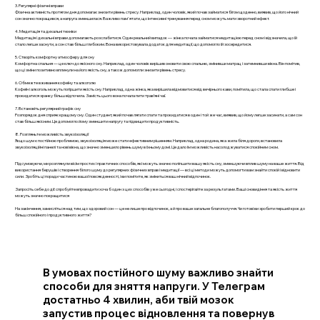
3. Регулярні фізичні вправи
Фізична активність протягом дня допомагає знизити рівень стресу. Наприклад, один чоловік, який почав займатися бігом щоденно, виявив, що його нічний
сон значно покращився, а напруга зменшилася. Важливо пам'ятати, що інтенсивні тренування перед сном можуть мати зворотний ефект.
4. Медитація та дихальні техніки
Медитація і дихальні вправи допомагають розслабитися. Один реальний випадок — жінка почала займатися медитацією перед сном і відзначила, що їй
стало легше заснути, а сон став більш глибоким. Вона використовувала додаток для медитації, що допомогло їй зосередитися.
5. Створіть комфортну атмосферу для сну
Комфортна спальня — це ключ до якісного сну. Наприклад, один чоловік вирішив оновити свою спальню, змінивши матрац і затемнивши вікна. Він помітив,
що ці зміни позитивно вплинули на його якість сну, а також допомогли знизити рівень стресу.
6. Обмежте вживання кофеїну та алкоголю
Кофеїн і алкоголь можуть погіршити якість сну. Наприклад, одна жінка, яка вирішила відмовитися від вечірнього кави, помітила, що стала спати глибше і
прокидатися зранку більш відпочила. Замість цього вона почала пити трав’яні чаї.
7. Встановіть регулярний графік сну
Розпорядок дня сприяє кращому сну. Один студент, який почав лягати спати та прокидатися в один і той же час, виявив, що йому легше засинати, а сам сон
став більш якісним. Це допомогло йому зменшити напругу та підвищити продуктивність.
8. Розгляньте можливість звукоізоляції
Якщо шум є постійною проблемою, звукоізоляція може стати ефективним рішенням. Наприклад, одна родина, яка жила біля дороги, встановила
звукоізоляційні панелі та нові вікна, що значно зменшило рівень шуму в їхньому домі. Це дало їм можливість насолоджуватися спокійним сном.
Підсумовуючи, ми розглянули вісім простих і практичних способів, які можуть значно поліпшити вашу якість сну, зменшуючи вплив шуму на ваше життя. Від
використання берушів і створення білого шуму до регулярних фізичних вправ і медитації — всі ці методи можуть допомогти вам знайти спокій і відновити
сили. Зробіть ці поради частиною вашої повсякденності, і ви помітите, як зміниться ваш нічний відпочинок.
Запросіть себе до дії: спробуйте впровадити хоча б один з цих способів уже сьогодні, і спостерігайте за результатами. Ваші сновидіння та якість життя
можуть значно покращитися
На закінчення, замисліться над тим, що здоровий сон — це не лише про відпочинок, а й про ваше загальне благополуччя. Чи готові ви зробити перший крок до
більш спокійного і продуктивного життя?
В умовах постійного шуму важливо знайти
способи для зняття напруги. У Телеграм
достатньо 4 хвилин, аби твій мозок
запустив процес відновлення та повернув