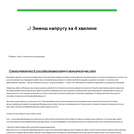
🌙 Зменш напругу за 4 хвилини
💛 Швидко. Легко. І з ясністю в кожному рішенні.
Повне керівництво: 8 способів зменшити напругу, якщо шум не дає спати
Важливість якісного сну не можна переоцінити, адже він безпосередньо впливає на наше фізичне і психічне здоров'я. Коли ми не отримуємо достатньо сну,
це може призвести до підвищеного рівня стресу, зниження продуктивності та навіть проблем із серцево-судинною системою. У сучасному світі,
переповненому звуками — від автомобільного руху до сусідських вечірок — пошук способів зменшити зовнішні подразники стає дедалі актуальнішим.
Наприклад, уявіть собі людину, яка живе в шумному районі міста. Кожної ночі, коли вона намагається заснути, її будять звуки проїжджаючих машин. Це
негативно впливає на її настрій і продуктивність на роботі. Впроваджуючи прості рішення, такі як використання берушів або створення білого шуму, ця
людина може істотно покращити свою якість сну. Це, у свою чергу, дозволить їй відчувати себе більш енергійною і зосередженою протягом дня, що
позитивно позначиться на її професійній діяльності.
Зважайте на важливість сну у вашому житті. Зниження рівня шуму не лише покращить ваш нічний відпочинок, але й допоможе вам бути більш
продуктивними, щасливими та здоровими. Впроваджуючи ці прості методи у повсякденне життя, ви зможете створити комфортні умови для сну, що, в
свою чергу, матиме позитивний вплив на всі аспекти вашого життя.
Солодкі сни: як побороти шум і знайти спокій
Сон — це не лише відновлення сил, але й ключ до психологічного благополуччя. В умовах постійного шумового фону, який нас оточує, важливо знайти
способи зменшити негативний вплив на наш відпочинок. Ось вісім перевірених стратегій, які допоможуть вам подолати шум і забезпечити якісний сон.
1. Використовуйте беруші або шумозаглушувальні навушники
Беруші можуть стати вашим найкращим другом у боротьбі зі звуковими перешкодами. Наприклад, уявіть собі, як житель міського району, який щовечора
стикається з гамором автомобілів, знайшов спокій завдяки простим берушам. Цей маленький аксесуар здатен створити оазис тиші у вашій спальні,