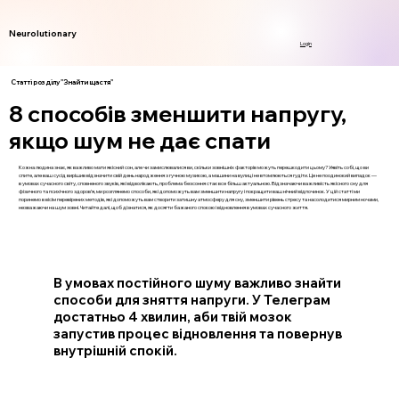
Neurolutionary
Login
Статті розділу "Знайти щастя"
8 способів зменшити напругу,
якщо шум не дає спати
Кожна людина знає, як важливо мати якісний сон, але чи замислювалися ви, скільки зовнішніх факторів можуть перешкодити цьому? Уявіть собі, що ви
спите, але ваш сусід вирішив відзначити свій день народження з гучною музикою, а машини на вулиці не втомлюються гудіти. Це не поодинокий випадок —
в умовах сучасного світу, сповненого звуків, які відволікають, проблема безсоння стає все більш актуальною. Відзначаючи важливість якісного сну для
фізичного та психічного здоров’я, ми розглянемо способи, які допоможуть вам зменшити напругу і покращити ваш нічний відпочинок. У цій статті ми
поринемо в вісім перевірених методів, які допоможуть вам створити затишну атмосферу для сну, зменшити рівень стресу та насолодитися мирним ночами,
незважаючи на шум зовні. Читайте далі, щоб дізнатися, як досягти бажаного спокою і відновлення в умовах сучасного життя.
В умовах постійного шуму важливо знайти
способи для зняття напруги. У Телеграм
достатньо 4 хвилин, аби твій мозок
запустив процес відновлення та повернув
внутрішній спокій.