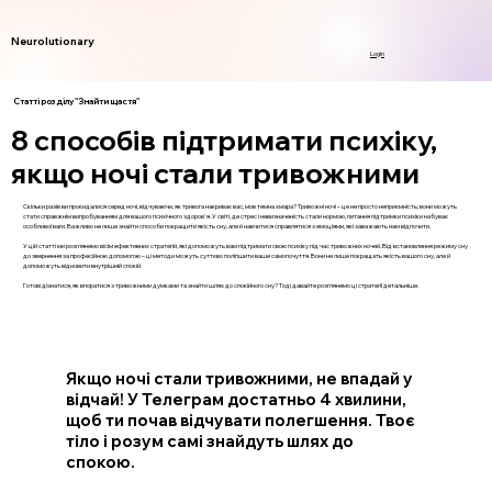
Neurolutionary
Login
Статті розділу "Знайти щастя"
8 способів підтримати психіку,
якщо ночі стали тривожними
Скільки разів ви прокидалися серед ночі, відчуваючи, як тривога накриває вас, мов темна хмара? Тривожні ночі – це не просто неприємність; вони можуть
стати справжнім випробуванням для вашого психічного здоров'я. У світі, де стрес і невизначеність стали нормою, питання підтримки психіки набуває
особливої ваги. Важливо не лише знайти способи покращити якість сну, але й навчитися справлятися з емоціями, які заважають нам відпочити.
У цій статті ми розглянемо вісім ефективних стратегій, які допоможуть вам підтримати свою психіку під час тривожних ночей. Від встановлення режиму сну
до звернення за професійною допомогою – ці методи можуть суттєво поліпшити ваше самопочуття. Вони не лише покращать якість вашого сну, але й
допоможуть відновити внутрішній спокій.
Готові дізнатися, як впоратися з тривожними думками та знайти шлях до спокійного сну? Тоді давайте розглянемо ці стратегії детальніше.
Якщо ночі стали тривожними, не впадай у
відчай! У Телеграм достатньо 4 хвилини,
щоб ти почав відчувати полегшення. Твоє
тіло і розум самі знайдуть шлях до
спокою.