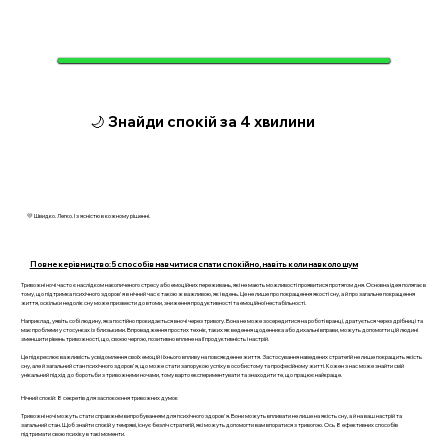
🌙 Знайди спокій за 4 хвилини
💛 Швидко. Легко. І з ясністю в кожному рішенні.
Повне керівництво: 5 способів навчитися спати спокійно, навіть коли навколо шум
Тривожні ночі часто є наслідком накопиченого стресу або емоційних переживань, які не мають можливості проявитися протягом дня. Основна ідея полягає в
тому, що підтримка психічного здоров'я в нічний час є такою ж важливою, як і вдень. Це не лише про покращення якості сну, а й про загальне покращення
життя, оскільки недолік сну може призвести до втоми, зниження продуктивності та емоційної нестабільності.
Наприклад, уявіть собі людину, яка постійно прокидається вночі через тривогу. Вона не може зосередитися на роботі вранці, дратується через дрібниці та
має проблеми у стосунках із близькими. Впровадження простих технік, таких як ведення щоденника або дихальні вправи, можуть допомогти цій людині
зменшити рівень тривожності, що, своєю чергою, позитивно вплине на її продуктивність і настрій.
Це підкреслює важливість усвідомлення своїх емоцій і їхнього впливу на повсякденне життя. Застосування наведених стратегій не лише покращить якість
сну, але й загальний стан психічного здоров'я, що може стати запорукою успіху в особистому та професійному житті. Кожен з нас може знайти свій
унікальний підхід до боротьби з тривожними ночами, тому варто експериментувати та знаходити те, що працює найкраще.
Нічний спокій: 8 секретів для заспокоєння тривожних думок
Тривожні ночі можуть стати справжнім випробуванням для психічного здоров'я. Вони можуть впливати не лише на якість сну, а й на ваш настрій та
загальний стан. Щоб знайти спокій у темряві, існує безліч стратегій, які можуть допомогти вам впоратися з тривогою. Ось 8 ефективних способів
підтримати свою психіку в такі моменти.