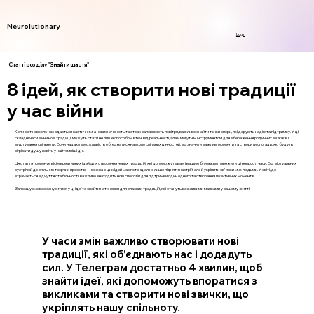
Neurolutionary
Login
Статті розділу "Знайти щастя"
8 ідей, як створити нові традиції
у час війни
Коли світ навколо нас здається хаотичним, а невизначеність та страх заповнюють повітря, важливо знайти точки опори, які дарують надію та підтримку. У ці
складні часи війни нові традиції можуть стати не лише способом втечі від реальності, але й могутнім інструментом для збереження родинних зв'язків і
згуртування спільноти. Вони надають можливість об'єднатися навколо спільних цінностей, відзначити важливі моменти та створити спогади, які будуть
зігрівати душу навіть у найтемніші дні.
Ця стаття пропонує вісім креативних ідей для створення нових традицій, які допоможуть вам і вашим близьким пережити ці непрості часи. Від віртуальних
зустрічей до спільних творчих проектів — кожна з цих ідей має потенціал не лише підняти настрій, але й укріпити зв'язки між людьми. У світі, де
втрачається відчуття стабільності, важливо знаходити нові способи для підтримки один одного та створення позитивних моментів.
Запрошуємо вас зануритися у ці ідеї та знайти натхнення для власних традицій, які стануть важливими маяками у вашому житті.
У часи змін важливо створювати нові
традиції, які об’єднають нас і додадуть
сил. У Телеграм достатньо 4 хвилин, щоб
знайти ідеї, які допоможуть впоратися з
викликами та створити нові звички, що
укріплять нашу спільноту.