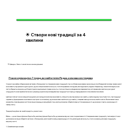
🌟 Створи нові традиції за 4
хвилини
💛 Швидко. Легко. І з ясністю в кожному рішенні.
Повне керівництво: 7 порад, як знайти тепло Різдва, коли навколо темрява
У важкі часи війни збереження зв'язків з близькими та створення нових традицій стає особливо важливим. Це не лише спосіб відволіктися від тривог, але й
можливість підтримати один одного, адже спільні моменти можуть стати яскравими спогадами, які надихають надією. Наприклад, тематичні неділі, коли
сім'я збирається разом, щоб приготувати національні страви, можуть стати не тільки кулінарним експериментом, а й справжнім святом культурної
спадщини. Кожен прийом їжі може супроводжуватися розповідями про традиції та історії, що передавалися з покоління в покоління.
Цей простий акт може зміцнити родинні узи і нагадати всім про важливість спільноти, яка підтримує нас навіть у найскладніші часи. Крім того, такі традиції
сприяють формуванню позитивного настрою та оптимізму, адже важливо пам’ятати, що навіть у темряві завжди можна знайти світло. Включення таких
моментів у повсякденне життя не лише покращує емоційний стан, але й допомагає зберігати відчуття нормальності, адже вони стають оазою радості
серед хаосу.
Традиції на руїнах: як знайти радість у важкі часи
Війна — це не тільки фізична боротьба, але й внутрішня боротьба, що вимагає від нас сили та креативності. Створення нових традицій у такі непрості часи
допомагає не лише зберегти зв'язок з близькими, але й знайти нові джерела радості. Ось вісім ідей, які можуть стати основою для нових традицій у
вашому житті.
1. Сімейні вечори онлайн