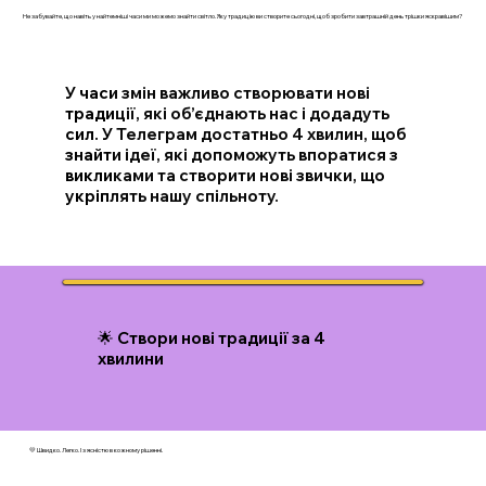
Не забувайте, що навіть у найтемніші часи ми можемо знайти світло. Яку традицію ви створите сьогодні, щоб зробити завтрашній день трішки яскравішим?
У часи змін важливо створювати нові
традиції, які об’єднають нас і додадуть
сил. У Телеграм достатньо 4 хвилин, щоб
знайти ідеї, які допоможуть впоратися з
викликами та створити нові звички, що
укріплять нашу спільноту.
🌟 Створи нові традиції за 4
хвилини
💛 Швидко. Легко. І з ясністю в кожному рішенні.