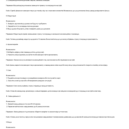
3. Сконцентруйтеся на деталях: звуках, запахах, кольорах.
Переваги: Візуалізація допомагає зменшити тривогу та покращити настрій.
Кейс: Сергій, фінансист, використовує цю техніку під час стресових моментів. Він вважає, що це допомагає йому швидше відновити фокус.
5. Медитація
Як виконати:
1. Знайдіть зручне місце, де вас не будуть турбувати.
2. Закрийте очі та зосередьтеся на диханні.
3. Якщо думки блукають, м’яко поверніть увагу до дихання.
Переваги: Медитація сприяє зменшенню стресу та покращує загальне психоемоційне становище.
Кейс: Тетяна, дизайнер, медитує щодня по 10 хвилин. Вона помітила, що це знижує її рівень стресу і покращує креативність.
6. Ароматерапія
Як виконати:
1. Виберіть ефірну олію (лаванда, м’ята, цитрусові).
2. Нанесіть кілька крапель на зап’ястя або використайте аромалампу.
Переваги: Запахи можуть впливати на емоційний стан, заспокоюючи або піднімаючи настрій.
Кейс: Ірина, маркетолог, використовує аромалампу з лавандовою олією на робочому місці. Це допомагає їй створити спокійну атмосферу.
7. Сміх
Як виконати:
1. Подивіться коротке відео з комедійним номером або послухайте жарт.
2. Залучіть колег до гри або обговорення кумедних ситуацій.
Переваги: Сміх знижує рівень стресу і підвищує продуктивність.
Кейс: Олексій, менеджер, організовує «смішні перерви» для команди. Це зміцнює командний дух і покращує настрій колективу.
8. Зміна діяльності
Як виконати:
1. Змінюйте вид діяльності кожні 30-60 хвилин.
2. Переключайтеся між завданнями, щоб уникнути втоми.
Переваги: Зміна діяльності допомагає зберегти енергію та знизити відчуття втоми.
Кейс: Олена, асистентка, чергує між письмовими завданнями і телефонними дзвінками, що дозволяє їй залишатися продуктивною протягом дня.
9. Вода
Як виконати: