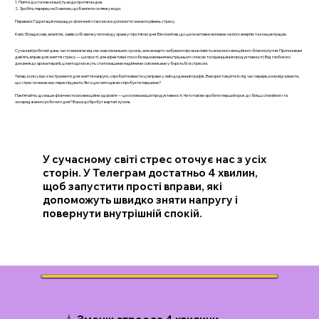
1. Пийте достатню кількість води протягом дня.
2. Зробіть перерву на 5 хвилин, щоб випити склянку води.
Переваги: Гідратація покращує фізичний стан і може допомогти знизити рівень стресу.
Кейс: Владислав, аналітик, завів собі звичку пити воду зранку і протягом дня. Він помітив, що це позитивно впливає на його енергію та концентрацію.
Сучасний робочий день часто вимагає від нас максимальних зусиль, але не варто забувати про важливість власного емоційного благополуччя. Пропоновані
дев’ять вправ для зняття стресу — це прості, але ефективні способи відновлення внутрішнього спокою та підвищення продуктивності. Від глибокого
дихання до ароматерапії, ці методи можуть стати вашими надійними союзниками у боротьбі зі стресом.
Тепер, коли у вас є інструменти для зняття напруги, спробуйте ввести ці вправи у свій щоденний графік. Використовуйте їх під час перерв, коли відчуваєте,
що стрес починає вас переслідувати. Які з цих методів ви спробуєте першими?
Пам’ятайте, що ваше фізичне і психоемоційне здоров’я — це основа вашої продуктивності. Чи готові ви зробити перший крок до більш спокійного та
зосередженого робочого дня? Ваша добробут вартий зусиль
У сучасному світі стрес оточує нас з усіх
сторін. У Телеграм достатньо 4 хвилин,
щоб запустити прості вправи, які
допоможуть швидко зняти напругу і
повернути внутрішній спокій.