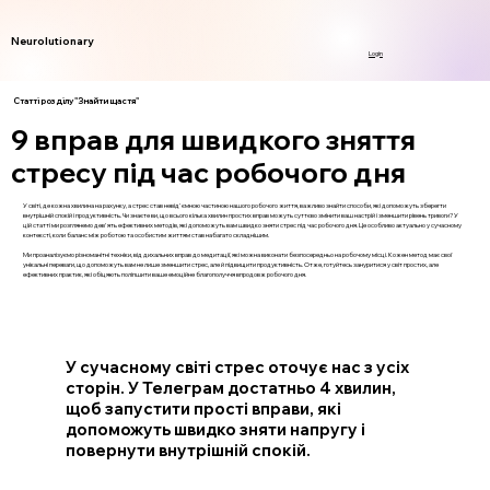
Neurolutionary
Login
Статті розділу "Знайти щастя"
9 вправ для швидкого зняття
стресу під час робочого дня
У світі, де кожна хвилина на рахунку, а стрес став невід'ємною частиною нашого робочого життя, важливо знайти способи, які допоможуть зберегти
внутрішній спокій і продуктивність. Чи знаєте ви, що всього кілька хвилин простих вправ можуть суттєво змінити ваш настрій і зменшити рівень тривоги? У
цій статті ми розглянемо дев'ять ефективних методів, які допоможуть вам швидко зняти стрес під час робочого дня. Це особливо актуально у сучасному
контексті, коли баланс між роботою та особистим життям став набагато складнішим.
Ми проаналізуємо різноманітні техніки, від дихальних вправ до медитації, які можна виконати безпосередньо на робочому місці. Кожен метод має свої
унікальні переваги, що допоможуть вам не лише зменшити стрес, але й підвищити продуктивність. Отже, готуйтесь зануритися у світ простих, але
ефективних практик, які обіцяють поліпшити ваше емоційне благополуччя впродовж робочого дня.
У сучасному світі стрес оточує нас з усіх
сторін. У Телеграм достатньо 4 хвилин,
щоб запустити прості вправи, які
допоможуть швидко зняти напругу і
повернути внутрішній спокій.