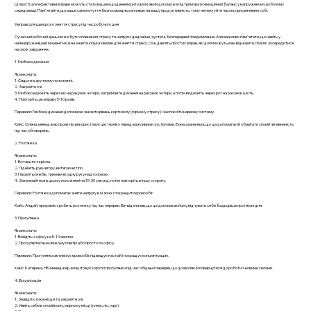
Ці прості, але ефективні вправи можуть стати вашим щоденним ритуалом, який допоможе підтримувати емоційний баланс у напруженому робочому
середовищі. Пам'ятайте, що ваше самопочуття безпосередньо впливає на вашу продуктивність, тому не нехтуйте часом, присвяченим собі.
9 вправ для швидкого зняття стресу під час робочого дня
Сучасний робочий день може бути сповнений стресу та напруги: дедлайни, зустрічі, безперервні повідомлення. Але важливо пам'ятати, що навіть у
найнапруженіший момент можна знайти кілька хвилин для зняття стресу. Ось дев’ять простих вправ, які допоможуть вам відновити спокій і зосередитися
на своїх завданнях.
1. Глибоке дихання
Як виконати:
1. Сядьте в зручному положенні.
2. Закрийте очі.
3. Глибоко вдихніть через ніс на рахунок чотири, затримайте дихання на рахунок чотири, а потім видихніть через рот на рахунок шість.
4. Повторіть цю вправу 5-10 разів.
Переваги: Глибоке дихання допомагає знизити рівень кортизолу (гормону стресу) і заспокоїти нервову систему.
Кейс: Олена, менеджер проектів, використовує цю техніку перед важливими зустрічами. Вона зазначила, що це допомагає їй зберігати спокій і впевненість
під час обговорень.
2. Розтяжка
Як виконати:
1. Встаньте з крісла.
2. Підніміть руки вгору, витягуючи тіло.
3. Нахиліться вбік, тримаючи одну руку над головою.
4. Затримайтеся в цьому положенні на 15-30 секунд, потім повторіть в іншу сторону.
Переваги: Розтяжка допомагає зняти напругу в м'язах і покращити кровообіг.
Кейс: Андрій, програміст, робить розтяжку під час перерви. Він відзначив, що це допомагає йому відчувати себе бадьоріше протягом дня.
3. Прогулянка
Як виконати:
1. Вийдіть з офісу на 5-10 хвилин.
2. Прогуляйтеся на свіжому повітрі або просто по офісу.
Переваги: Прогулянка активізує кровообіг, підвищує настрій і покращує концентрацію.
Кейс: Катерина, HR-менеджер, влаштовує короткі прогулянки під час обідньої перерви, що дозволяє їй повернутися до роботи з новими силами.
4. Візуалізація
Як виконати:
1. Знайдіть тихе місце та закрийте очі.
2. Уявіть себе в спокійному, мирному місці (пляж, ліс, гори).