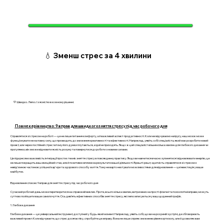
💧 Зменш стрес за 4 хвилини
💛 Швидко. Легко. І з ясністю в кожному рішенні.
Повне керівництво: 9 вправ для швидкого зняття стресу під час робочого дня
Справлятися зі стресом на роботі — це не лише питання комфорту, а й важливий аспект продуктивності. Коли ми відчуваємо напругу, наш мозок може
функціонувати не на повну силу, що призводить до зниження креативності та ефективності. Наприклад, уявіть собі спеціаліста, який має розробити новий
проект, але через постійний стрес і втому його думки плутаються, а ідеї не приходять. Якщо ж цей спеціаліст візьме кілька хвилин для глибокого дихання чи
прогулянки, він зможе відновити ясність розуму та повернутися до роботи з новими силами.
Це підкреслює важливість інтеграції простих технік зняття стресу в повсякденну практику. Якщо ви навчитеся вчасно зупинятися і відновлювати енергію, це
не лише покращить ваш емоційний стан, але й позитивно вплине на результати вашої діяльності. Врешті-решт, здатність справлятися зі стресом є
невід’ємною частиною успішної кар'єри та здорового способу життя. Тому не варто нехтувати можливостями для відновлення — це інвестиція у ваше
майбутнє.
Відновлення спокою: 9 вправ для зняття стресу під час робочого дня
Сучасний робочий день може перетворитися на справжній виклик. Проте, всього кілька хвилин, витрачених на прості фізичні та психологічні вправи, можуть
суттєво поліпшити ваше самопочуття. Ось дев’ять ефективних способів зняття стресу, які легко вписуються у ваш щоденний графік.
1. Глибоке дихання
Глибоке дихання — це універсальний інструмент, доступний у будь-який момент. Наприклад, уявіть собі, що ви на розумній зустрічі, де обговорюють
важливий проект. Коли відчуваєте, що стрес досягає піку, спробуйте цю вправу. Вона не лише сприяє зниженню рівня кортизолу, але й дозволяє вам