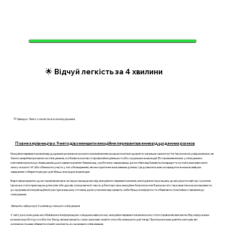
🌟 Відчуй легкість за 4 хвилини
💛 Швидко. Легко. І з ясністю в кожному рішенні.
Повне керівництво: 9 методів зменшити емоційне перевантаження від щоденних розмов
Емоційне перевантаження від щоденних розмов може мати значний вплив на наше психічне здоров'я і загальне самопочуття. Часом ми не усвідомлюємо, як
багато енергії витрачаємо на спілкування, особливо в контексті професійної діяльності або соціальних взаємодій. Встановлення меж у спілкуванні є
ключовим кроком до зменшення цього навантаження. Наприклад, у робочому середовищі, де постійно відбуваються наради та зустрічі, важливо мати
змогу сказати "ні" або обмежити участь у тих обговореннях, які не є критично важливими для вас. Це дозволить вам зосередитися на важливіших
завданнях і зберегти ресурс для більш значущих взаємодій.
Варто враховувати, що встановлення меж не лише захищає вас від емоційного перевантаження, але й демонструє іншим, що ви цінуєте свій час і зусилля.
Це може стати прикладом для колег або друзів, спонукаючи їх також дбати про своє емоційне благополуччя. В результаті, така практика може призвести
до здоровішої комунікаційної культури в вашому оточенні, де всі учасники відчувають себе більш комфортно та зберігають позитивне ставлення до
спілкування.
Звільніть свій розум: 9 шляхів до легшого спілкування
У світі, де кожен день ми обмінюємося інформацією з людьми навколо нас, емоційне перевантаження може стати справжнім викликом. Від напружених
розмов на роботі до особистих бесід, які викликають стрес, важливо знайти способи зменшити цей тягар. Пропонуємо вам дев’ять методів, які
допоможуть вам зберегти спокій і здатність до здорового спілкування.