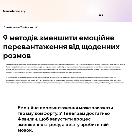
Neurolutionary
Login
Статті розділу "Знайти щастя"
9 методів зменшити емоційне
перевантаження від щоденних
розмов
Скільки разів ви відчували, що щоденні розмови залишають вас емоційно виснаженими? У світі, де комунікація стала невід'ємною частиною нашого життя,
багато людей стикаються з проблемою емоційного перевантаження. Це відчуття, немов важкий рюкзак, що тисне на плечі, може заважати не лише в
роботі, але й у особистих стосунках, ведучи до стресу та вигорання. Тема емоційного навантаження від щоденних розмов є надзвичайно актуальною в
нашому сучасному суспільстві, де інформація та взаємодія з іншими людьми постійно зростають.
У цій статті ми розглянемо дев'ять ефективних методів, які допоможуть зменшити емоційне перевантаження і зберегти психічне здоров'я. Від
встановлення меж до практики медитації – ці стратегії дозволять вам краще управляти своїми переживаннями та знайти гармонію між спілкуванням і
власними емоціями. Залишайтеся з нами, і дізнайтеся, як зробити щоденні розмови легшими і приємнішими, а ваше емоційне благополуччя – пріоритетом.
Емоційне перевантаження може заважати
твоєму комфорту. У Телеграм достатньо
4 хвилин, щоб запустити процес
зменшення стресу, а решту зробить твій
мозок.