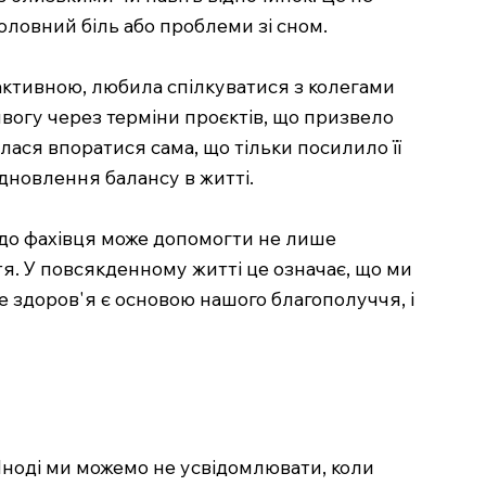
головний біль або проблеми зі сном.
 активною, любила спілкуватися з колегами
ивогу через терміни проєктів, що призвело
алася впоратися сама, що тільки посилило її
ідновлення балансу в житті.
я до фахівця може допомогти не лише
тя. У повсякденному житті це означає, що ми
е здоров'я є основою нашого благополуччя, і
 Іноді ми можемо не усвідомлювати, коли