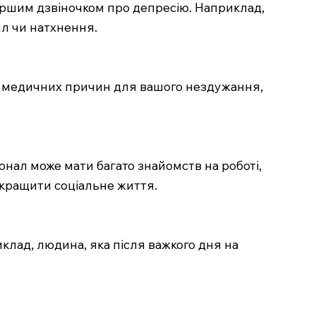
першим дзвіночком про депресію. Наприклад,
ил чи натхнення.
дять медичних причин для вашого нездужання,
онал може мати багато знайомств на роботі,
окращити соціальне життя.
клад, людина, яка після важкого дня на