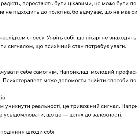
и радість, перестають бути цікавими, це може бути 
 не підходить до полотна, бо відчуває, що не має с
 наслідком стресу. Уявіть собі, що лікарі не знахо
ути сигналом, що психічний стан потребує уваги.
ідчувати себе самотнім. Наприклад, молодий професі
ів. Психотерапевт може допомогти знайти способи п
ів
м уникнути реальності, це тривожний сигнал. Напри
не усвідомлювати, що це — шлях до залежності.
аподіяння шкоди собі