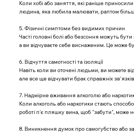
Коли хобі або заняття, які раніше приносил
людина, яка любила малювати, раптом більше
5. Фізичні симптоми без видимих причин
Часті головні болі або безсоння можуть бути
а ви відчуваєте себе виснаженим. Це може б
6. Відчуття самотності та ізоляції
Навіть коли ви оточені людьми, ви можете в
але все ще відчувати брак справжніх зв'язк
7. Надмірне вживання алкоголю або наркотик
Коли алкоголь або наркотики стають способо
роботі п'є пляшку вина, щоб "забути", може 
8. Виникнення думок про самогубство або з