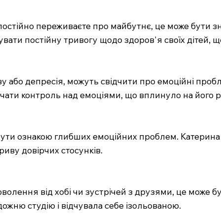
і постійно переживаєте про майбутнє, це може бути з
увати постійну тривогу щодо здоров'я своїх дітей, 
 гніву або депресія, можуть свідчити про емоційні пр
рачати контроль над емоціями, що вплинуло на його р
ути ознакою глибших емоційних проблем. Катерина зв
риву довірчих стосунків.
олення від хобі чи зустрічей з друзями, це може бу
ожню студію і відчувала себе ізольованою.