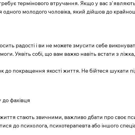
требує термінового втручання. Якщо у вас з'являють
я одного молодого чоловіка, який дійшов до крайнощ
осить радості і ви не можете змусити себе виконува
ги. Уявіть собі, що вам важко навіть встати з ліжка
 до покращення якості життя. Не бійтеся шукати пі
у до фахівця
м життя стають звичними, важливо дбати про своє пси
утися до психолога, психотерапевта або іншого спеціа