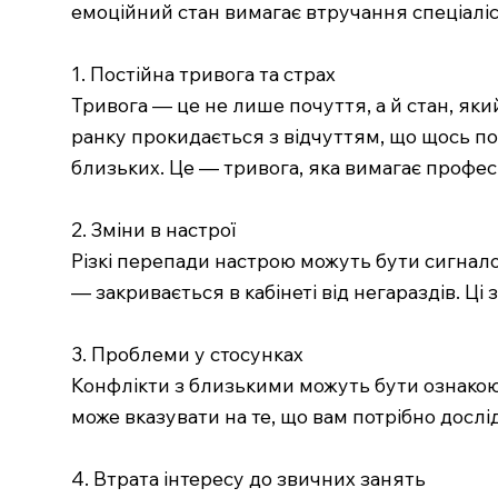
емоційний стан вимагає втручання спеціаліс
1. Постійна тривога та страх
Тривога — це не лише почуття, а й стан, який
ранку прокидається з відчуттям, що щось пог
близьких. Це — тривога, яка вимагає профес
2. Зміни в настрої
Різкі перепади настрою можуть бути сигналом
— закривається в кабінеті від негараздів. Ц
3. Проблеми у стосунках
Конфлікти з близькими можуть бути ознакою 
може вказувати на те, що вам потрібно дослі
4. Втрата інтересу до звичних занять