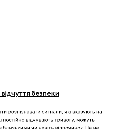
 відчуття безпеки
ти розпізнавати сигнали, які вказують на
кі постійно відчувають тривогу, можуть
з близькими чи навіть відпочинок. Це не