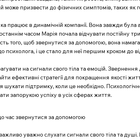
 й може призвести до фізичних симптомів, таких як 
ка працює в динамічній компанії. Вона завжди була
 останнім часом Марія почала відчувати постійну тр
мість того, щоб звернутися за допомогою, вона намаг
о психолога, і це стало для неї першим кроком до в
агувати на сигнали свого тіла та емоцій. Зверненн
айти ефективні стратегії для покращення якості жит
я шукати підтримку, коли це необхідно. Психологічн
ати запорукою успіху в усіх сферах життя.
 що час звернутися за допомогою
 важливо уважно слухати сигнали свого тіла та душі.