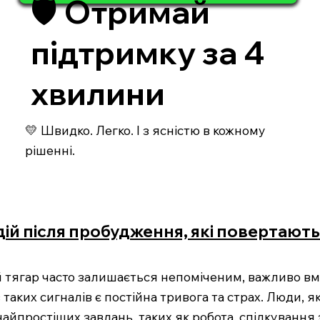
🛡️ Отримай
підтримку за 4
хвилини
💛 Швидко. Легко. І з ясністю в кожному
рішенні.
дій після пробудження, які повертають
 тягар часто залишається непоміченим, важливо вмі
таких сигналів є постійна тривога та страх. Люди, я
айпростіших завдань, таких як робота, спілкування 