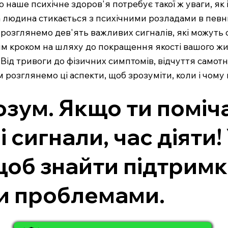
 наше психічне здоров'я потребує такої ж уваги, як і
та людина стикається з психічними розладами в певн
ми розглянемо дев'ять важливих сигналів, які можуть
им кроком на шляху до покращення якості вашого жи
Від тривоги до фізичних симптомів, відчуття самотн
 розглянемо ці аспекти, щоб зрозуміти, коли і чому
розум. Якщо ти помі
і сигнали, час діяти
щоб знайти підтримк
и проблемами.