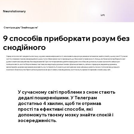
Neurolutionary
Login
Статті розділу "Знайти щастя"
9 способів приборкати розум без
снодійного
Серед ночі, коли світ занурюється в тишу, а думки, немов непрошені гості, заполоняють ваш розум, виникає питання: як знайти спокій у цьому хаосі? Сучасне
життя, сповнене стресів, інформаційного шуму та постійних вимог, часто призводить до безсоння та тривожності. Але що, як би ви могли приборкати свої
думки і знайти внутрішній мир без медикаментів? Ця стаття присвячена дев’яти природним способам, які допоможуть вам заспокоїти свій розум і
поліпшити якість життя. Ми розглянемо такі теми, як медитація, дихальні техніки, фізична активність, зв’язок з природою, ведення щоденника,
ароматерапія, здорове харчування, важливість сну та творчість. Кожен із цих методів має свою унікальну цінність і може стати ключем до вашого
психічного благополуччя. Приготуйтеся дізнатися, як прості зміни у повсякденному житті можуть принести гармонію і спокій у ваш світ.
У сучасному світі проблеми з сном стають
дедалі поширенішими. У Телеграм
достатньо 4 хвилин, щоб ти отримав
прості та ефективні способи, які
допоможуть твоєму мозку знайти спокій і
зосередженість.