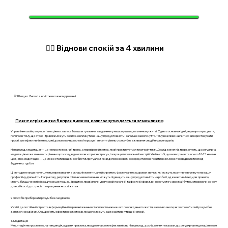
🧘‍♂️ Віднови спокій за 4 хвилини
💛 Швидко. Легко. І з ясністю в кожному рішенні.
Повне керівництво: 5 вправ дихання, коли заснути здається неможливим
Управління своїм розумом і емоціями стає все більш актуальним завданням у нашому швидкоплинному житті. Одна з основних ідей, яку варто врахувати,
полягає в тому, що стрес і тривога можуть серйозно вплинути на нашу продуктивність і загальне самопочуття. Тому важливо навчитися використовувати
прості, але ефективні методи, які допоможуть заспокоїти розум і знизити рівень стресу без вживання снодійних препаратів.
Наприклад, медитація — це не просто модний тренд, а перевірений метод, який практикується тисячоліттями. Дослідження підтверджують, що регулярна
медитація може зменшити рівень кортизолу, відомого як «гормон стресу», і покращити загальний настрій. Уявіть собі, що ви витрачаєте всього 10-15 хвилин
щодня на медитацію — це може стати вашим особистим ритуалом, який допоможе вам зосередитися на позитивних моментах і відволіктися від
буденних турбот.
Ці методи не лише полегшують переживання в складні моменти, але й сприяють формуванню здорових звичок, які можуть позитивно вплинути на вашу
професійну діяльність. Наприклад, регулярні фізичні навантаження можуть підвищити вашу продуктивність на роботі, адже активні люди, як правило,
мають більшу енергію і кращу концентрацію. Зрештою, приділяючи увагу своїй психічній та фізичній формі, ви інвестуєте у своє майбутнє, створюючи основу
для стійкості до стресів і покращення якості життя.
9 способів приборкати розум без снодійного
У світі, де постійний стрес та інформаційний перевантаження стали частиною нашого повсякденного життя, важливо знати, як заспокоїти свій розум без
допомоги снодійних. Ось дев'ять ефективних методів, які допоможуть вам знайти внутрішній спокій.
1. Медитація
Медитація не просто модна тенденція, а давня практика, яка довела свою ефективність. Наприклад, дослідження показали, що регулярна медитація може