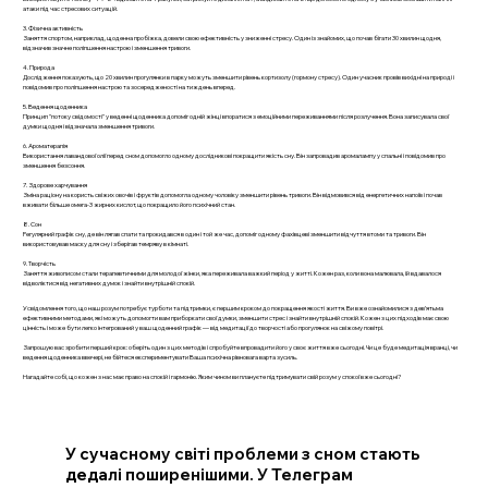
атаки під час стресових ситуацій.
3. Фізична активність
Заняття спортом, наприклад, щоденна пробіжка, довели свою ефективність у зниженні стресу. Один із знайомих, що почав бігати 30 хвилин щодня,
відзначив значне поліпшення настрою і зменшення тривоги.
4. Природа
Дослідження показують, що 20 хвилин прогулянки в парку можуть зменшити рівень кортизолу (гормону стресу). Один учасник провів вихідні на природі і
повідомив про поліпшення настрою та зосередженості на тиждень вперед.
5. Ведення щоденника
Принцип "потоку свідомості" у веденні щоденника допоміг одній жінці впоратися з емоційними переживаннями після розлучення. Вона записувала свої
думки щодня і відзначала зменшення тривоги.
6. Ароматерапія
Використання лавандової олії перед сном допомогло одному дослідникові покращити якість сну. Він запровадив аромалампу у спальні і повідомив про
зменшення безсоння.
7. Здорове харчування
Зміна раціону на користь свіжих овочів і фруктів допомогла одному чоловіку зменшити рівень тривоги. Він відмовився від енергетичних напоїв і почав
вживати більше омега-3 жирних кислот, що покращило його психічний стан.
8. Сон
Регулярний графік сну, де він лягав спати та прокидався в один і той же час, допоміг одному фахівцеві зменшити відчуття втоми та тривоги. Він
використовував маску для сну і зберігав темряву в кімнаті.
9. Творчість
Заняття живописом стали терапевтичними для молодої жінки, яка переживала важкий період у житті. Кожен раз, коли вона малювала, їй вдавалося
відволіктися від негативних думок і знайти внутрішній спокій.
Усвідомлення того, що наш розум потребує турботи та підтримки, є першим кроком до покращення якості життя. Ви вже ознайомилися з дев’ятьма
ефективними методами, які можуть допомогти вам приборкати свої думки, зменшити стрес і знайти внутрішній спокій. Кожен з цих підходів має свою
цінність і може бути легко інтегрований у ваш щоденний графік — від медитації до творчості або прогулянок на свіжому повітрі.
Запрошую вас зробити перший крок: оберіть один з цих методів і спробуйте впровадити його у своє життя вже сьогодні. Чи це буде медитація вранці, чи
ведення щоденника ввечері, не бійтеся експериментувати Ваша психічна рівновага варта зусиль.
Нагадайте собі, що кожен з нас має право на спокій і гармонію. Яким чином ви плануєте підтримувати свій розум у спокої вже сьогодні?
У сучасному світі проблеми з сном стають
дедалі поширенішими. У Телеграм