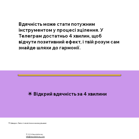
Вдячність може стати потужним
інструментом у процесі зцілення. У
Телеграм достатньо 4 хвилин, щоб
відчути позитивний ефект, і твій розум сам
знайде шляхи до гармонії.
🌟 Відкрий вдячність за 4 хвилини
💛 Швидко. Легко. І з ясністю в кожному рішенні.
© 2026 N
eurolutionary
info@neurolutionary.com