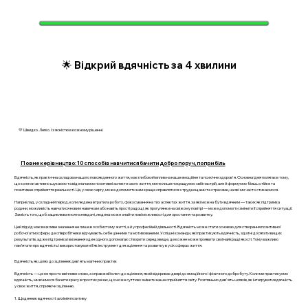
🌟 Відкрий вдячність за 4 хвилини
💛 Швидко. Легко. І з ясністю в кожному рішенні.
Повне керівництво: 10 способів навчитися бачити добро поруч, попри біль
Вдячність, як практична складова нашого повсякденного життя, має глибокий вплив на наше емоційне та психічне здоров'я. Основна ідея полягає в тому,
що коли ми активно шукаємо та відзначаємо позитивні аспекти свого життя, ми не лише покращуємо свій настрій, але й формуємо більш стійке та
позитивне сприйняття реальності. Це, у свою чергу, може допомогти нам краще справлятися з труднощами та стресами, на які ми часто стикаємося.
Наприклад, у складний період, коли людина втратила роботу, фокусування на тих аспектах життя, за які можна бути вдячним — таких як підтримка
родини, можливість навчатися новим навичкам або навіть прості радощі, як прогулянки на свіжому повітрі — може допомогти змінити її сприйняття ситуації.
Замість того, щоб зациклюватися на невдачі, людина може знайти нові можливості для зростання та розвитку.
Цей підхід має важливе значення не лише в особистому житті, а й у професійній діяльності. Вдячність може стати основою для створення позитивної
робочої атмосфери, де співробітники відчувають себе цінними та мотивованими. Успішні команди, які практикують вдячність, здатні досягати вищих
результатів, адже підтримка і визнання один одного допомагає створити середовище, де кожен може проявити свої найкращі якості. Тому важливо
пам’ятати про вдячність і використовувати її як інструмент для зцілення та розвитку в усіх сферах життя.
Вдячність як шлях до зцілення: дев'ять магічних практик
Вдячність — це не просто ввічливе слово, а справжній ключ до зцілення, який відкриває двері до емоційного і фізичного добробуту. Коли ми практикуємо
вдячність, ми вчимося бачити красу в простих речах, що може суттєво змінити наше сприйняття світу. Розгляньмо дев'ять шляхів, як інтегрувати вдячність
у своє життя, сприяючи зціленню.
1. Щоденник вдячності: алхімія позитиву