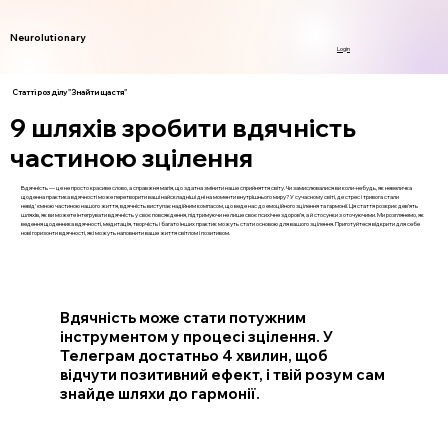
Neurolutionary
Login
Статті розділу "Знайти щастя"
9 шляхів зробити вдячність
частиною зцілення
Вдячність — це не просто красиве слово, а справжня магія, що здатна змінити наше сприйняття світу. Чи замислювалися ви коли-небудь, як невеличка
щоденна практика вдячності може перетворити ваші найскладніші дні на моменти внутрішнього миру? У сучасному світі, де стрес і тривога стали
невід'ємною частиною нашого життя, вдячність виступає надійним компасом, що веде нас до емоційного зцілення та гармонії. Ця стаття розкриє дев’ять
шляхів, як ви можете інтегрувати вдячність у своє повсякдення, підтримуючи не лише своє психічне здоров’я, а й стосунки з оточуючими. Ми розглянемо, як
ведення щоденника вдячності, медитація, творчість і багато інших практик можуть стати основою для вашого зцілення. Приготуйтеся відкрити для себе
нові горизонти вдячності, які можуть наповнити ваше життя світлом і позитивом.
Вдячність може стати потужним
інструментом у процесі зцілення. У
Телеграм достатньо 4 хвилин, щоб
відчути позитивний ефект, і твій розум сам
знайде шляхи до гармонії.