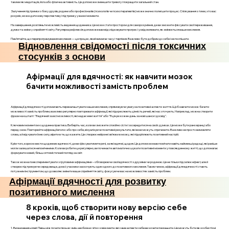
такими як медитація, йога або фізична активність. Це допоможе зменшити тривогу і покращити загальний стан.
Залучення підтримки з боку друзів, родини або професіоналів (психологів чи психотерапевтів) може значно полегшити процес. Спілкування з тими, хто вас
розуміє, може дати нову перспективу і підтримку у важкі моменти.
На завершення, розгляньте можливість ведення щоденника. Це може стати простором для саморозуміння, де ви зможете фіксувати свої переживання,
думки та зміни у сприйнятті світу. Регулярна рефлексія допоможе вам відслідковувати прогрес і усвідомлювати, як змінюється ваше мислення.
Пам’ятайте, що перепрограмування мислення — це процес, який вимагає часу і терпіння. Важливо бути добрим до себе і не поспішати.
Відновлення свідомості після токсичних
стосунків з основи
Афірмації для вдячності: як навчити мозок
бачити можливості замість проблем
Афірмації для вдячності допомагають переналаштувати наше мислення, спрямовуючи увагу на позитивні аспекти життя. Щоб навчити мозок бачити
можливості замість проблем, важливо регулярно повторювати афірмації, які підкреслюють цінність речей, які нас оточують. Наприклад, можна створити
фрази на кшталт: "Я вдячний за всі можливості, які надає мені життя" або "Я ціную кожен день за нові шанси і досвід".
Ключовим моментом є щоденна практика. Виберіть час, коли ви зможете спокійно сісти і зосередитися на своїх думках. Це може бути рано вранці або
перед сном. Повторюйте афірмації вголос або про себе, візуалізуючи позитивні результати, які вони можуть спричинити. Важливо не просто вимовляти
слова, а й відчувати їхню силу, вірити в те, що кажете. Це створює нейронні зв’язки в мозку, які підкріплюють позитивний настрій.
Крім того, корисно вести щоденник вдячності, де ви фіксуватимете речі, за які вдячні, щодня. Це допоможе вам помічати навіть найменші радощі, які раніше
могли залишатися непоміченими. Коли ви робите це регулярно, ви починаєте автоматично шукати позитивні моменти у повсякденному житті, що допомагає
формувати новий, більш оптимістичний погляд на світ.
Також можна поекспериментувати з груповими афірмаціями – обговорюючи свої вдячності з друзями чи родиною. Це не тільки підсилює ефект, але й
створює підтримуюче середовище, де всі учасники заохочують один одного до позитивного мислення. Таким чином, афірмації для вдячності стають
потужним інструментом, що дозволяє змінити ваше сприйняття світу, фокусуючи вас на можливостях замість проблем.
Афірмації вдячності для розвитку
позитивного мислення
8 кроків, щоб створити нову версію себе
через слова, дії й повторення
1. Визначення цілей: Перш ніж почати процес змін, необхідно чітко усвідомити, які саме аспекти себе ви хочете покращити. Це можуть бути як особистісні