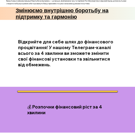
Врешті-решт, зміна внутрішньої боротьби на підтримку — це процес, який вимагає часу та терпіння. Постійна практика і свідомий підхід допоможуть вам
створити глибше розуміння себе та розвинути більш гармонійні стосунки з власними думками і почуттями.
Змінюємо внутрішню боротьбу на
підтримку та гармонію
Відкрийте для себе шлях до фінансового
процвітання! У нашому Телеграм-каналі
всього за 4 хвилини ви зможете змінити
свої фінансові установки та звільнитися
від обмежень.
💰 Розпочни фінансовий ріст за 4
хвилини