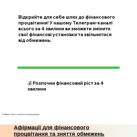
Відкрийте для себе шлях до фінансового
процвітання! У нашому Телеграм-каналі
всього за 4 хвилини ви зможете змінити
свої фінансові установки та звільнитися
від обмежень.
💰 Розпочни фінансовий ріст за 4
хвилини
💛 Швидко. Легко. І з ясністю в кожному рішенні.
Афірмації для фінансового
процвітання та зняття обмежень