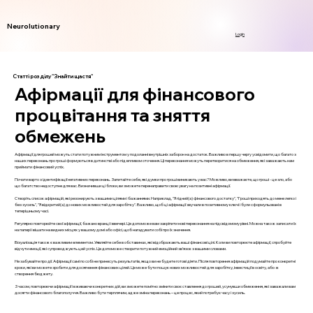
Neurolutionary
Login
Статті розділу "Знайти щастя"
Афірмації для фінансового
процвітання та зняття
обмежень
Афірмації для грошей можуть стати потужним інструментом у подоланні внутрішніх заборон на достаток. Важливо в першу чергу усвідомити, що багато з
наших переконань про гроші формуються в дитинстві або під впливом оточення. Ці переконання можуть перетворитися на обмеження, які заважають нам
приймати фінансовий успіх.
Почати варто з ідентифікації негативних переконань. Запитайте себе, які думки про гроші виникають у вас? Можливо, ви вважаєте, що гроші - це зло, або
що багатство недоступне для вас. Визначивши ці блоки, ви зможете перенаправити свою увагу на позитивні афірмації.
Створіть список афірмацій, які резонирують з вашими цілями і бажаннями. Наприклад, "Я гідний(а) фінансового достатку", "Гроші приходять до мене легко і
без зусиль", "Я відкритий(а) до нових можливостей для заробітку". Важливо, щоб ці афірмації звучали в позитивному ключі і були сформульовані в
теперішньому часі.
Регулярно повторюйте свої афірмації, бажано вранці і ввечері. Це допоможе вам закріпити нові переконання на підсвідомому рівні. Можна також записати їх
на папері і вішати на видних місцях у вашому домі або офісі, щоб нагадувати собі про їх значення.
Візуалізація також є важливим елементом. Уявляйте себе в обставинах, які відображають ваші фінансові цілі. Коли ви повторюєте афірмації, спробуйте
відчути емоції, які супроводжують цей успіх. Це допоможе створити потужний емоційний зв’язок з вашими словами.
Не забувайте про дії. Афірмації самі по собі не принесуть результатів, якщо ви не будете готові діяти. Після повторення афірмацій подумайте про конкретні
кроки, які ви можете зробити для досягнення фінансових цілей. Це може бути пошук нових можливостей для заробітку, інвестиції в освіту, або ж
створення бюджету.
З часом, повторюючи афірмації і вживаючи конкретних дій, ви зможете помітно змінити своє ставлення до грошей, усунувши обмеження, які заважали вам
досягти фінансового благополуччя. Важливо бути терплячим, адже зміна переконань – це процес, який потребує часу і зусиль.