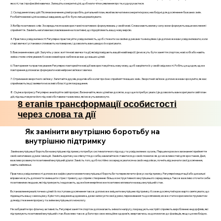
якості, так і професійні навички. Запишіть конкретні цілі, щоб мати чітке уявлення про те, куди рухаєтеся.
2. Складання плану дій: Після визначення цілей розробіть детальний план, який включатиме конкретні кроки, необхідні для досягнення бажаних змін.
Розбийте великі цілі на менші завдання, щоб їх було легше реалізувати.
3. Вибір позитивних слів: Зосередьтеся на використанні позитивних формулювань у своїй мові. Слова мають велику силу: вони формують ваше мислення і
сприйняття. Замініть негативні висловлювання на позитивні, що підкріплюють вашу нову версію.
4. Практика усвідомленості: Регулярно практикуйте усвідомленість, щоб стежити за своїми думками та емоціями. Це допоможе вам усвідомлювати, коли
старі звички і установки спливають на поверхню, і дозволить вам швидко їх коригувати.
5. Виконання нових дій: Залучіть у своє життя нові звички та дії, які відповідають вашій новій версії. Це можуть бути заняття спортом, нові хобі або навіть
зміна стилю спілкування. Кожен новий крок наближає вас до ваших цілей.
6. Повторення та практикування: Регулярно повторюйте нові дії і використовуйтесь нову мову, щоб закріпити їх у своїй свідомості. Робіть це щодня, адже
повторення допомагає формувати нові нейронні зв’язки і звички.
7. Отримання зворотного зв’язку: Запитайте друзів, родичів або колег про їхнє сприйняття ваших змін. Зворотний зв’язок допоможе вам зрозуміти, як вас
сприймають інші, і виявити можливі області для покращення.
8. Оцінка прогресу: Регулярно аналізуйте свій прогрес. Визначайте, яких цілей ви досягли, а що ще потребує уваги. Це дозволить вам коригувати свій план
дій, підлаштовуючи його під нові обставини та виклики, які можуть виникнути.
8 етапів трансформації особистості
через слова та дії
Як замінити внутрішню боротьбу на
внутрішню підтримку
Заміна внутрішньої боротьби на внутрішню підтримку потребує систематичного підходу та усвідомлених зусиль. Першим кроком є визнання і прийняття
своїх негативних думок і емоцій. Замініть критику на співчуття до себе, намагайтеся ставитися до своїх помилок як до можливостей для зростання. Далі,
важливо розвинути позитивний внутрішній діалог. Замість того, щоб постійно зосереджуватися на своїх недоліках, почніть відзначати свої досягнення,
навіть найменші.
Практика усвідомленості допоможе зафіксувати моменти внутрішньої боротьби та переключити фокус на підтримку. Регулярні медитації або дихальні
вправи можуть допомогти зменшити стрес і тривогу, що сприяє створенню більш конструктивного внутрішнього середовища. Також важливо оточити себе
позитивними людьми, які підтримують і надихають, адже їхня енергія може позитивно впливати на ваш внутрішній стан.
Встановлення реалістичних цілей і їх поступове досягнення також допоможе зміцнити внутрішню підтримку. Кожен досягнутий крок варто святкувати, що
підвищить вашу самооцінку. Крім того, ведення щоденника, де ви записуєте свої думки, переживання та досягнення, може стати корисним інструментом
для відстеження прогресу та зміни внутрішнього монологу.
Не забувайте про фізичну активність. Регулярні заняття спортом допомагають знімати напругу, покращують настрій і сприяють виробленню ендорфінів, які
підтримують позитивний внутрішній стан. Важливо також дбати про своє емоційне здоров’я, звертаючись за допомогою до фахівців, якщо це необхідно.