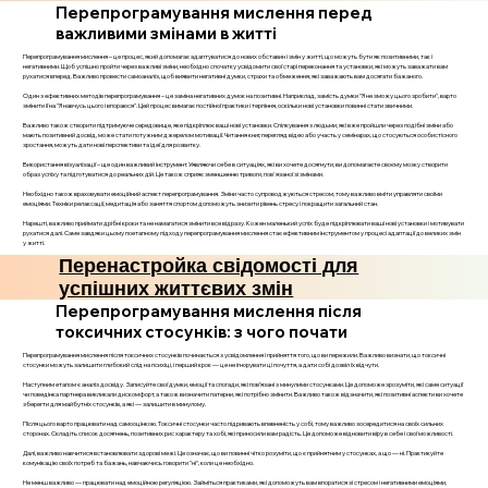
Перепрограмування мислення перед
важливими змінами в житті
Перепрограмування мислення – це процес, який допомагає адаптуватися до нових обставин і змін у житті, що можуть бути як позитивними, так і
негативними. Щоб успішно пройти через важливі зміни, необхідно спочатку усвідомити свої старі переконання та установки, які можуть заважати вам
рухатися вперед. Важливо провести самоаналіз, щоб виявити негативні думки, страхи та обмеження, які заважають вам досягати бажаного.
Один з ефективних методів перепрограмування – це заміна негативних думок на позитивні. Наприклад, замість думки "Я не зможу цього зробити", варто
змінити її на "Я навчусь цього і впораюся". Цей процес вимагає постійної практики і терпіння, оскільки нові установки повинні стати звичними.
Важливо також створити підтримуюче середовище, яке підкріплює ваші нові установки. Спілкування з людьми, які вже пройшли через подібні зміни або
мають позитивний досвід, може стати потужним джерелом мотивації. Читання книг, перегляд відео або участь у семінарах, що стосуються особистісного
зростання, можуть дати нові перспективи та ідеї для розвитку.
Використання візуалізації – ще один важливий інструмент. Уявляючи себе в ситуаціях, які ви хочете досягнути, ви допомагаєте своєму мозку створити
образ успіху та підготуватися до реальних дій. Це також сприяє зменшенню тривоги, пов'язаної зі змінами.
Необхідно також враховувати емоційний аспект перепрограмування. Зміни часто супроводжуються стресом, тому важливо вміти управляти своїми
емоціями. Техніки релаксації, медитація або заняття спортом допоможуть знизити рівень стресу і покращити загальний стан.
Нарешті, важливо приймати дрібні кроки та не намагатися змінити все відразу. Кожен маленький успіх буде підкріплювати ваші нові установки і мотивувати
рухатися далі. Саме завдяки цьому поетапному підходу перепрограмування мислення стає ефективним інструментом у процесі адаптації до великих змін
у житті.
Перенастройка свідомості для
успішних життєвих змін
Перепрограмування мислення після
токсичних стосунків: з чого почати
Перепрограмування мислення після токсичних стосунків починається з усвідомлення і прийняття того, що ви пережили. Важливо визнати, що токсичні
стосунки можуть залишити глибокий слід на психіці, і перший крок — це не ігнорувати ці почуття, а дати собі дозвіл їх відчути.
Наступним етапом є аналіз досвіду. Записуйте свої думки, емоції та спогади, які пов’язані з минулими стосунками. Це допоможе зрозуміти, які саме ситуації
чи поведінка партнера викликали дискомфорт, а також визначити патерни, які потрібно змінити. Важливо також відзначити, які позитивні аспекти ви хочете
зберегти для майбутніх стосунків, а які — залишити в минулому.
Після цього варто працювати над самооцінкою. Токсичні стосунки часто підривають впевненість у собі, тому важливо зосередитися на своїх сильних
сторонах. Складіть список досягнень, позитивних рис характеру та хобі, які приносили вам радість. Це допоможе відновити віру в себе і свої можливості.
Далі, важливо навчитися встановлювати здорові межі. Це означає, що ви повинні чітко розуміти, що є прийнятним у стосунках, а що — ні. Практикуйте
комунікацію своїх потреб та бажань, навчаючись говорити "ні", коли це необхідно.
Не менш важливо — працювати над емоційною регуляцією. Займіться практиками, які допоможуть вам впоратися зі стресом і негативними емоціями,