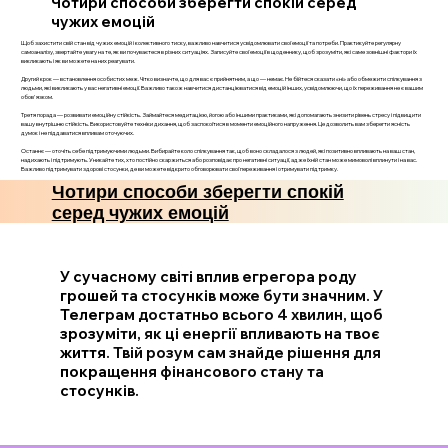
Чотири способи зберегти спокій серед
чужих емоцій
Щоб захистити свій стан від чужих емоцій і колективного тиску, важливо навчитися усвідомлювати свої емоції та потреби. Практикуйте регулярну
самоаналізу, звертайте увагу на те, як ви почуваєтеся в різних ситуаціях. Записуйте свої емоції в щоденнику, щоб зрозуміти, які саме зовнішні фактори їх
викликають і як ви можете на них реагувати.
Другий крок — встановлення особистих меж. Чітко визначте, що для вас є прийнятним, а що — немає. Не бійтеся сказати «ні» або обмежити спілкування з
людьми, які викликають у вас негативні емоції. Важливо також навчитися дистанціюватися від емоцій інших, усвідомлюючи, що їх переживання не є вашим
обов'язком.
Третя порада — розвивати емоційну стійкість. Займайтеся медитацією, йогою або іншими практиками, які допомагають знизити рівень стресу і підвищити
вашу внутрішню стійкість. Використовуйте техніки дихання, щоб заспокоїтися в моменти емоційного напруження. Це дозволить вам зберегти ясність
думок і не піддаватися впливам оточуючих.
Останнє — оточіть себе підтримуючими людьми. Вибирайте коло спілкування так, щоб воно складалося з людей, які позитивно впливають на ваш стан,
надихають і підтримують. Уникайте тих, хто постійно скаржиться або розповідає про негативні ситуації, адже їхній стан може мимоволі вплинути і на вас.
Важливо підтримувати здорові стосунки, де ви можете відкрито обговорювати свої переживання і отримувати підтримку.
Чотири способи зберегти спокій
серед чужих емоцій
У сучасному світі вплив егрегора роду
грошей та стосунків може бути значним. У
Телеграм достатньо всього 4 хвилин, щоб
зрозуміти, як ці енергії впливають на твоє
життя. Твій розум сам знайде рішення для
покращення фінансового стану та
стосунків.