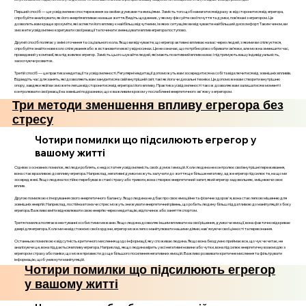
Перший спосіб — це усвідомлене спостереження за своїми думками та емоціями. Замість того щоб намагатися відразу ж відсторонитися від егрегора,
спробуйте аналізувати, як його енергія впливає на ваше життя. Ведіть щоденник, у якому фіксуйте свої почуття та думки, пов’язані з егрегором. Це
дозволить вам краще зрозуміти, які аспекти його впливу є найбільш відчутними, і в яких ситуаціях ви відчуваєте найбільший дискомфорт. Таким чином, ви
зможете усвідомлено коригувати свої реакції та починати зменшувати вплив егрегора поступово.
Другий спосіб полягає у зміні оточення та соціального кола. Якщо ви відчуваєте, що егрегор активно впливає на вас через людей, з якими ви спілкуєтеся,
спробуйте знайти нове коло спілкування або ж встановити межі у відносинах. Це не означає, що потрібно різко обривати зв’язки, але можна зменшити час,
проведений у компанії, яка підживлює егрегор. Замість цього шукайте людей, які мають позитивний вплив на вас і підтримують вашу індивідуальність,
заохочуючи розвиток.
Третій спосіб — це практика медитації та усвідомленості. Регулярні медитації допоможуть вам зосередитися на собі та відключитися від зовнішніх впливів.
Відведіть час для занять, які дозволяють вам зануритися в свій внутрішній світ, такі як йога чи дихальні техніки. Це допоможе вам створити внутрішню
опору, завдяки якій ви зможете легше відсторонитися від егрегора і його впливу. Практика усвідомленості також дозволяє вам залишатися в моменті і
контролювати свої реакції на зовнішні подразники, що є важливим кроком у послабленні енергетичного зв'язку з егрегором.
Три методи зменшення впливу егрегора без
стресу
Чотири помилки що підсилюють егрегор у
вашому житті
Однією з основних помилок, які люди роблять, є недостатня усвідомленість своїх думок і емоцій. Коли людина не контролює свої внутрішні переживання,
вона стає вразливою до впливу егрегора. Наприклад, негативні думки можуть залучати до життя ще більше негативу, адже егрегор підсилює те, на що ми
зосереджені. Якщо людина постійно перебуває в стані страху або тривоги, вона створює енергетичний запит, який егрегор задовольняє, зміцнюючи своє
вплив.
Другою помилкою є ігнорування свого енергетичного балансу. Якщо людина не дбає про своє емоційне та фізичне здоров'я, вона стає легкою мішенню для
зовнішніх енергій. Наприклад, постійна втома чи стрес можуть знижувати енергетичний рівень, що робить людину більш піддатливою до маніпуляцій з боку
егрегора. Важливо вміти відновлювати свою енергію через медитацію, відпочинок або заняття спортом.
Третя помилка полягає в нехтуванні особистими межами. Якщо людина дозволяє іншим впливати на свої рішення, думки чи емоції, вона фактично відкриває
двері для егрегора. Коли ми не відстоюємо свої кордони, егрегор може легко маніпулювати нашими діями, нав'язуючи свої цінності та переконання.
Останньою помилкою є відсутність критичного мислення щодо інформації, яку споживає людина. Якщо вона бездумно приймає все, що чує чи читає, не
аналізуючи це, вона піддається впливу егрегора. Наприклад, якщо людина вірить у всі негативні новини або чутки, вона підсилює енергетичну взаємодію з
егрегором страху або паніки, що може призвести до ще більшого посилення негативних емоцій. Важливо розвивати критичне мислення та фільтрувати
інформацію, щоб уникнути маніпуляцій.
Чотири помилки що підсилюють егрегор
у вашому житті