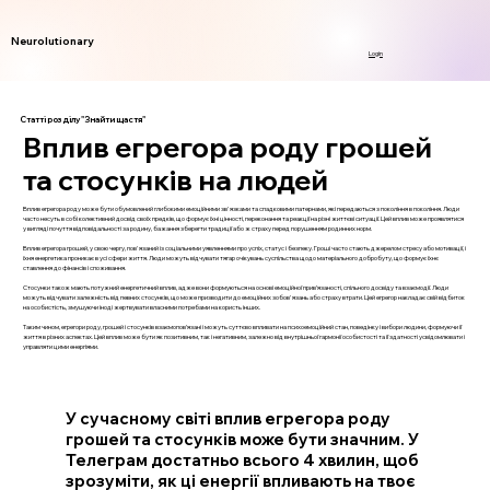
Neurolutionary
Login
Статті розділу "Знайти щастя"
Вплив егрегора роду грошей
та стосунків на людей
Вплив егрегора роду може бути обумовлений глибокими емоційними зв'язками та спадковими патернами, які передаються з покоління в покоління. Люди
часто несуть в собі колективний досвід своїх предків, що формує їхні цінності, переконання та реакції на різні життєві ситуації. Цей вплив може проявлятися
у вигляді почуття відповідальності за родину, бажання зберегти традиції або ж страху перед порушенням родинних норм.
Вплив егрегора грошей, у свою чергу, пов'язаний із соціальними уявленнями про успіх, статус і безпеку. Гроші часто стають джерелом стресу або мотивації, і
їхня енергетика проникає в усі сфери життя. Люди можуть відчувати тягар очікувань суспільства щодо матеріального добробуту, що формує їхнє
ставлення до фінансів і споживання.
Стосунки також мають потужний енергетичний вплив, адже вони формуються на основі емоційної прив’язаності, спільного досвіду та взаємодії. Люди
можуть відчувати залежність від певних стосунків, що може призводити до емоційних зобов'язань або страху втрати. Цей егрегор накладає свій відбиток
на особистість, змушуючи іноді жертвувати власними потребами на користь інших.
Таким чином, егрегори роду, грошей і стосунків взаємопов’язані і можуть суттєво впливати на психоемоційний стан, поведінку і вибори людини, формуючи її
життя в різних аспектах. Цей вплив може бути як позитивним, так і негативним, залежно від внутрішньої гармонії особистості та її здатності усвідомлювати і
управляти цими енергіями.
У сучасному світі вплив егрегора роду
грошей та стосунків може бути значним. У
Телеграм достатньо всього 4 хвилин, щоб
зрозуміти, як ці енергії впливають на твоє