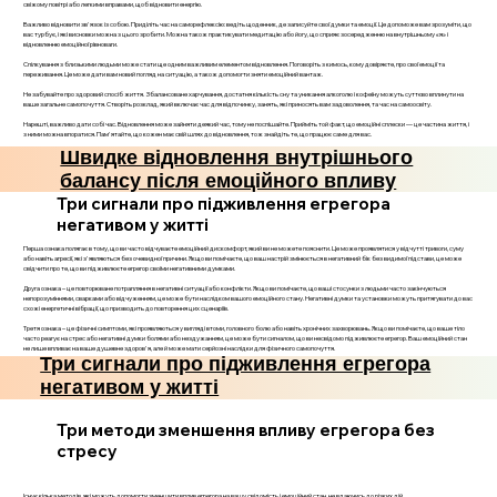
свіжому повітрі або легкими вправами, щоб відновити енергію.
Важливо відновити зв'язок із собою. Приділіть час на саморефлексію: ведіть щоденник, де записуйте свої думки та емоції. Це допоможе вам зрозуміти, що
вас турбує, і які висновки можна з цього зробити. Можна також практикувати медитацію або йогу, що сприяє зосередженню на внутрішньому «я» і
відновленню емоційної рівноваги.
Спілкування з близькими людьми може стати ще одним важливим елементом відновлення. Поговоріть з кимось, кому довіряєте, про свої емоції та
переживання. Це може дати вам новий погляд на ситуацію, а також допомогти зняти емоційний вантаж.
Не забувайте про здоровий спосіб життя. Збалансоване харчування, достатня кількість сну та уникання алкоголю і кофеїну можуть суттєво вплинути на
ваше загальне самопочуття. Створіть розклад, який включає час для відпочинку, занять, які приносять вам задоволення, та час на самоосвіту.
Нарешті, важливо дати собі час. Відновлення може зайняти деякий час, тому не поспішайте. Прийміть той факт, що емоційні сплески — це частина життя, і
з ними можна впоратися. Пам'ятайте, що кожен має свій шлях до відновлення, тож знайдіть те, що працює саме для вас.
Швидке відновлення внутрішнього
балансу після емоційного впливу
Три сигнали про підживлення егрегора
негативом у житті
Перша ознака полягає в тому, що ви часто відчуваєте емоційний дискомфорт, який ви не можете пояснити. Це може проявлятися у відчутті тривоги, суму
або навіть агресії, які з'являються без очевидної причини. Якщо ви помічаєте, що ваш настрій змінюється в негативний бік без видимої підстави, це може
свідчити про те, що ви підживлюєте егрегор своїми негативними думками.
Друга ознака – це повторюване потрапляння в негативні ситуації або конфлікти. Якщо ви помічаєте, що ваші стосунки з людьми часто закінчуються
непорозуміннями, сварками або відчуженням, це може бути наслідком вашого емоційного стану. Негативні думки та установки можуть притягувати до вас
схожі енергетичні вібрації, що призводить до повторення цих сценаріїв.
Третя ознака – це фізичні симптоми, які проявляються у вигляді втоми, головного болю або навіть хронічних захворювань. Якщо ви помічаєте, що ваше тіло
часто реагує на стрес або негативні думки болями або нездужанням, це може бути сигналом, що ви несвідомо підживлюєте егрегор. Ваш емоційний стан
не лише впливає на ваше душевне здоров'я, але й може мати серйозні наслідки для фізичного самопочуття.
Три сигнали про підживлення егрегора
негативом у житті
Три методи зменшення впливу егрегора без
стресу
Існує кілька методів, які можуть допомогти зменшити вплив егрегора на вашу свідомість і емоційний стан, не вдаючись до різких дій.