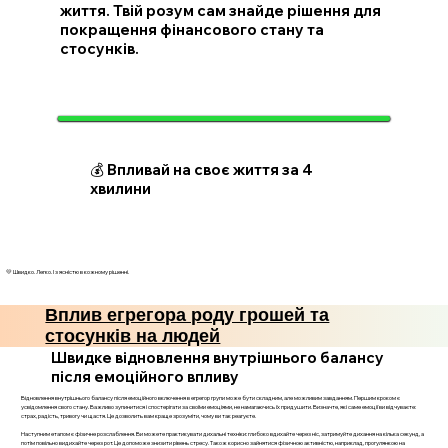
життя. Твій розум сам знайде рішення для
покращення фінансового стану та
стосунків.
💰 Впливай на своє життя за 4
хвилини
💛 Швидко. Легко. І з ясністю в кожному рішенні.
Вплив егрегора роду грошей та
стосунків на людей
Швидке відновлення внутрішнього балансу
після емоційного впливу
Відновлення внутрішнього балансу після емоційного включення в егрегор групи може бути складним, але можливим завданням. Першим кроком є
усвідомлення свого стану. Важливо зупинитися і спостерігати за своїми емоціями, не намагаючись їх придушити. Визначте, які саме емоції ви відчуваєте:
страх, радість, тривогу чи щастя. Це дозволить вам краще зрозуміти, чому ви так реагуєте.
Наступним етапом є фізичне розслаблення. Ви можете практикувати дихальні техніки: глибоко вдихайте через ніс, затримуйте дихання на кілька секунд, а
потім повільно видихайте через рот. Це допоможе знизити рівень стресу. Також корисно зайнятися фізичною активністю, наприклад, прогулянкою на