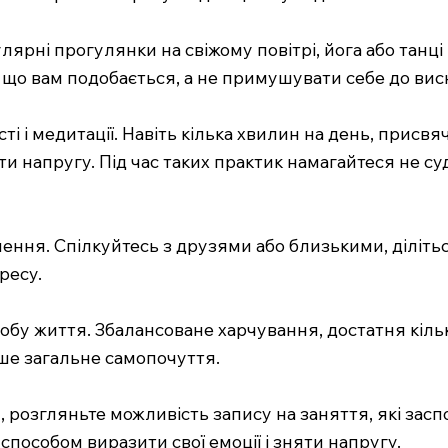
лярні прогулянки на свіжому повітрі, йога або танц
що вам подобається, а не примушувати себе до ви
ті і медитації. Навіть кілька хвилин на день, прис
 напругу. Під час таких практик намагайтеся не суд
чення. Спілкуйтесь з друзями або близькими, діліт
ресу.
обу життя. Збалансоване харчування, достатня кільк
ше загальне самопочуття.
, розгляньте можливість запису на заняття, які заспо
способом виразити свої емоції і зняти напругу.