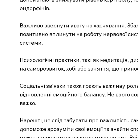
ендорфінів.
Важливо звернути увагу на харчування. Збала
позитивно вплинути на роботу нервової сист
системи.
Психологічні практики, такі як медитація, д
на саморозвиток, хобі або заняття, що прино
Соціальні зв’язки також грають важливу ро
відновленні емоційного балансу. Не варто с
важко.
Нарешті, не слід забувати про важливість 
допоможе зрозуміти свої емоції та знайти спо
можна уникнути чи адаптуватися до них. Всі