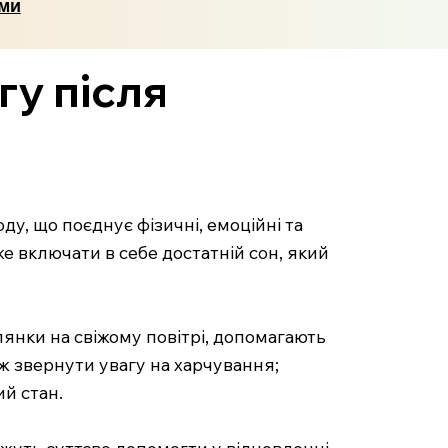
еми
гу після
у, що поєднує фізичні, емоційні та
же включати в себе достатній сон, який
улянки на свіжому повітрі, допомагають
ж звернути увагу на харчування;
ий стан.
можуть суттєво допомогти у відновленні