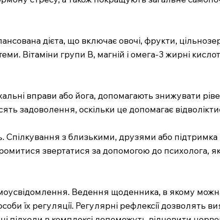
нсована дієта, що включає овочі, фрукти, цільнозер
еми. Вітаміни групи B, магній і омега-3 жирні кисло
ихальні вправи або йога, допомагають знижувати ріве
сять задоволення, оскільки це допомагає відволікти
ль. Спілкування з близькими, друзями або підтримк
оромитися звертатися за допомогою до психолога, я
самоусвідомлення. Ведення щоденника, в якому можн
соби їх регуляції. Регулярні рефлексії дозволять вияв
 ці підходи в комплексі допоможуть відновити нерво