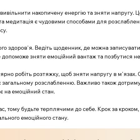
вивільнити накопичену енергію та зняти напругу. Це
а та медитація є чудовими способами для розслаблен
су.
о здоров'я. Ведіть щоденник, де можна записувати с
е допоможе зняти емоційний вантаж та позбутися н
улярно робіть розтяжку, щоб зняти напругу в м'язах. 
 загальному розслабленню. Важливо також дотримув
 на емоційний стан.
, тому будьте терплячими до себе. Крок за кроком, 
ального емоційного стану.