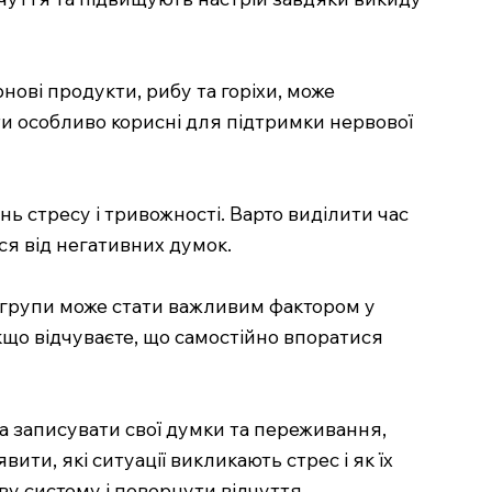
нові продукти, рибу та горіхи, може
ти особливо корисні для підтримки нервової
нь стресу і тривожності. Варто виділити час
ся від негативних думок.
а групи може стати важливим фактором у
кщо відчуваєте, що самостійно впоратися
а записувати свої думки та переживання,
ити, які ситуації викликають стрес і як їх
ву систему і повернути відчуття