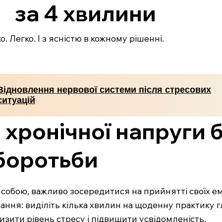
за 4 хвилини
. Легко. І з ясністю в кожному рішенні.
Відновлення нервової системи після стресових
ситуацій
 хронічної напруги 
 боротьби
собою, важливо зосередитися на прийнятті своїх емоц
ння: виділіть кілька хвилин на щоденну практику 
изити рівень стресу і підвищити усвідомленість.