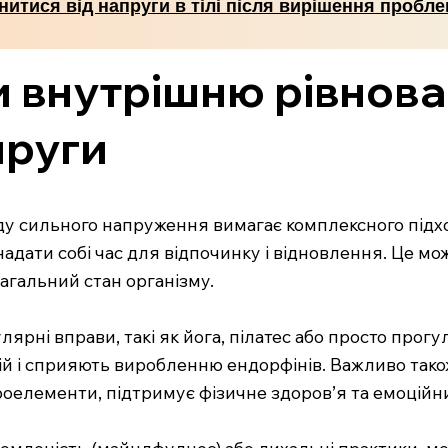
нитися від напруги в тілі після вирішення пробл
 внутрішню рівнова
пруги
у сильного напруження вимагає комплексного підход
надати собі час для відпочинку і відновлення. Це мо
агальний стан організму.
лярні вправи, такі як йога, пілатес або просто прог
ій і сприяють виробленню ендорфінів. Важливо тако
ікроелементи, підтримує фізичне здоров’я та емоційн
відомленість (майндфулнес) або дихальні практики, 