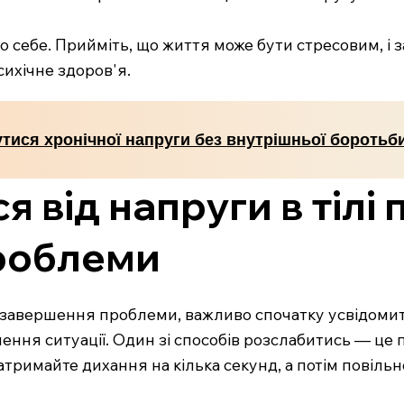
себе. Прийміть, що життя може бути стресовим, і з
сихічне здоров'я.
утися хронічної напруги без внутрішньої боротьб
я від напруги в тілі 
роблеми
 завершення проблеми, важливо спочатку усвідомити,
ення ситуації. Один зі способів розслабитись — це
затримайте дихання на кілька секунд, а потім повіль