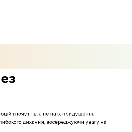
без
ій і почуттів, а не на їх придушенні.
глибокого дихання, зосереджуючи увагу на