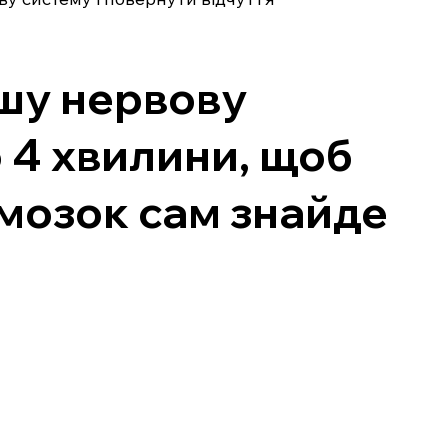
шу нервову
о 4 хвилини, щоб
 мозок сам знайде