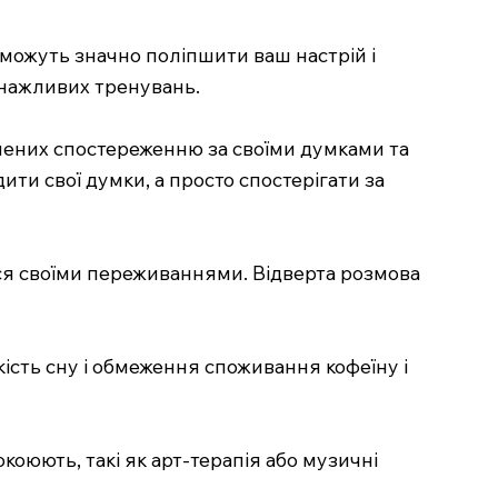
і можуть значно поліпшити ваш настрій і
снажливих тренувань.
вячених спостереженню за своїми думками та
ити свої думки, а просто спостерігати за
ься своїми переживаннями. Відверта розмова
ість сну і обмеження споживання кофеїну і
коюють, такі як арт-терапія або музичні