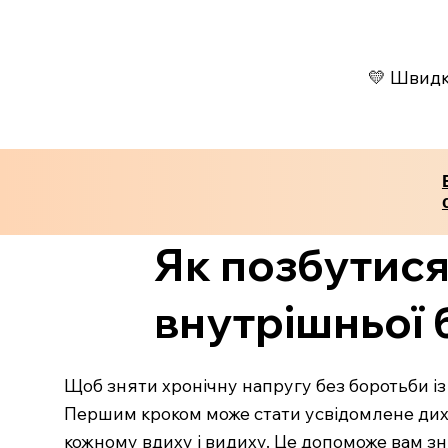
💛 Швидко
Як позбутися
внутрішньої
Щоб зняти хронічну напругу без боротьби із 
Першим кроком може стати усвідомлене диха
кожному вдиху і видиху. Це допоможе вам зн