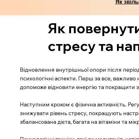
Як звіль
Як повернути
стресу та на
Відновлення внутрішньої опори після період
психологічні аспекти. Перш за все, важливо 
допоможе відновити енергію та покращити з
Наступним кроком є фізична активність. Регу
знижувати рівень стресу, покращують настр
збалансована дієта, багата на вітаміни та м
Психологічні техніки, такі як медитація, ус