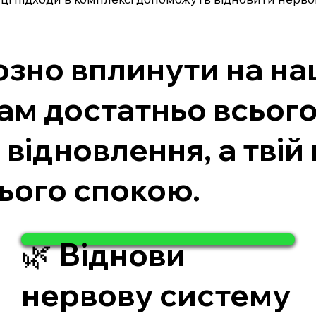
зно вплинути на на
рам достатньо всьог
відновлення, а твій
ього спокою.
🌿 Віднови
нервову систему