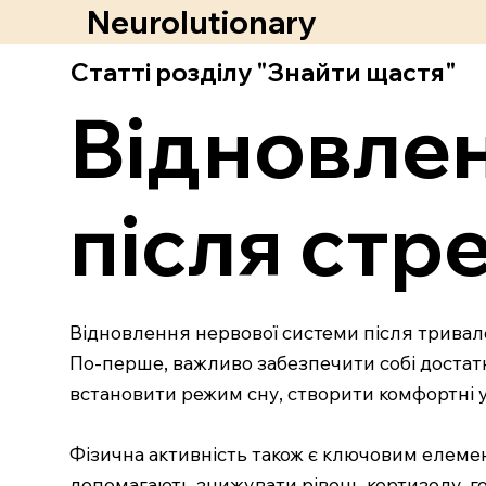
Neurolutionary
Статті розділу "Знайти щастя"
Відновлен
після стр
Відновлення нервової системи після тривалог
По-перше, важливо забезпечити собі достатн
встановити режим сну, створити комфортні 
Фізична активність також є ключовим елемен
допомагають знижувати рівень кортизолу, г