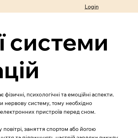
Login
ї системи
ацій
фізичні, психологічні та емоційні аспекти.
ти нервову систему, тому необхідно
 електронних пристроїв перед сном.
 повітрі, заняття спортом або йогою
чуття та підвищують настрій завдяки викиду