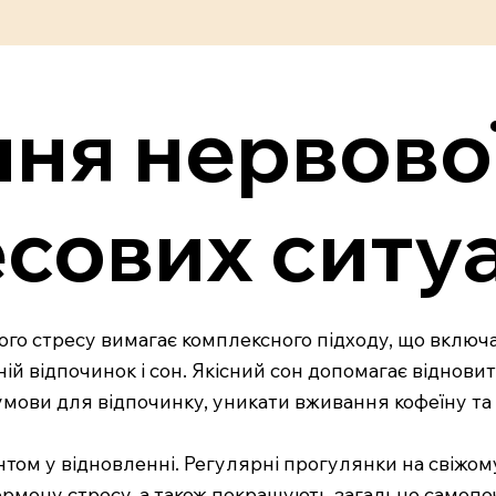
ня нервово
есових ситу
о стресу вимагає комплексного підходу, що включає 
ій відпочинок і сон. Якісний сон допомагає віднови
умови для відпочинку, уникати вживання кофеїну та
том у відновленні. Регулярні прогулянки на свіжому
ормону стресу, а також покращують загальне самопо