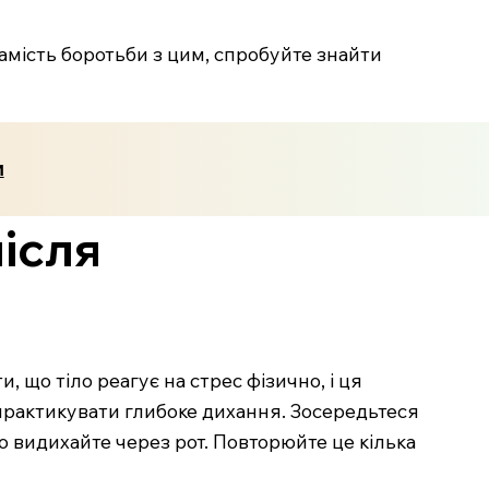
амість боротьби з цим, спробуйте знайти
и
після
 що тіло реагує на стрес фізично, і ця
 практикувати глибоке дихання. Зосередьтеся
но видихайте через рот. Повторюйте це кілька