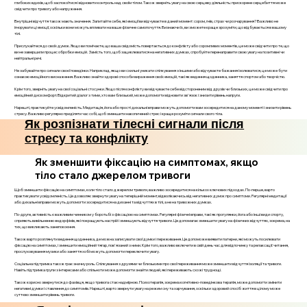
глибоких вдихів, щоб заспокоїтися і відновити контроль над своїм тілом. Також зверніть увагу на свою серцеву діяльність: прискорене серцебиття може
свідчити про тривогу або напруження.
Внутрішні відчуття також мають значення. Запитайте себе, які емоції ви відчуваєте в даний момент: сором, гнів, страх чи розчарування? Важливо не
ігнорувати ці емоції, оскільки вони можуть впливати на ваше фізичне самопочуття. Визнаючи їх, ви зможете краще зрозуміти, що відбувається в вашому
тілі.
Прислухайтеся до своїх думок. Якщо ви помічаєте, що ваша свідомість повертається до конфлікту або соромливих моментів, це може свідчити про те, що
ви не завершили процес обробки емоцій. Замість того, щоб зациклюватися на негативних думках, спробуйте перенаправити свою увагу на позитивні чи
нейтральні речі.
Не забувайте про сигнали своєї поведінки. Наприклад, якщо ви схильні уникати спілкування з іншими або відчуваєте бажання ізолюватися, це може бути
ознакою емоційного виснаження. Важливо знайти здорові способи вираження своїх емоцій, такі як ведення щоденника, заняття спортом або творчістю.
Крім того, зверніть увагу на свої соціальні стосунки. Якщо після конфлікту ви відчуваєте себе відстороненим від друзів чи близьких, це може свідчити про
емоційний дискомфорт. Відкритий діалог з тими, хто вам близький, може допомогти відновити зв'язок і знизити рівень напруги.
Нарешті, практикуйте усвідомленість. Медитація, йога або прості дихальні вправи можуть допомогти вам зосередитися на даному моменті і знизити рівень
стресу. Важливо регулярно приділяти час собі, щоб зменшити накопичений стрес і краще розуміти сигнали свого тіла.
Як розпізнати тілесні сигнали після
стресу та конфлікту
Як зменшити фіксацію на симптомах, якщо
тіло стало джерелом тривоги
Щоб зменшити фіксацію на симптомах, коли тіло стало джерелом тривоги, важливо зосередитися на кількох ключових підходах. По-перше, варто
практикувати усвідомленість. Це дозволяє звернути увагу на теперішній момент, відволікаючись від негативних думок про симптоми. Регулярні медитації
або дихальні вправи можуть допомогти зосередитися на диханні та відчуттях в тілі, а не на тривожних думках.
По-друге, активність є важливим чинником у боротьбі з фіксацією на симптомах. Регулярні фізичні вправи, такі як прогулянки, йога або інші види спорту,
сприяють вивільненню ендорфінів, які покращують настрій і зменшують відчуття тривоги. Це допомагає зменшити увагу на фізичних відчуттях, зокрема, на
тих, що викликають занепокоєння.
Також варто розглянути ведення щоденника, де можна записувати свої думки і переживання. Це допоможе виявити патерни, які можуть посилювати
фіксацію на симптомах, і зменшити емоційний тягар, пов'язаний з ними. Крім того, важливо включити в свій день час для відпочинку та релаксації: читання,
прослуховування музики або заняття хобі можуть допомогти переключити увагу.
Соціальна підтримка також грає значну роль. Спілкування з друзями чи близькими про свої переживання може зменшити відчуття ізоляції та тривоги.
Навіть підтримка групи з інтересами або спільноти може допомогти знайти людей, які переживають схожі труднощі.
Також корисно звернутися до фахівця, якщо тривога стає надмірною. Психотерапія, зокрема когнітивно-поведінкова терапія, може допомогти змінити
негативні думки і ставлення до симптомів. Нарешті, варто звернути увагу на режим сну та харчування, оскільки здоровий спосіб життя в цілому може
суттєво зменшити рівень тривоги.