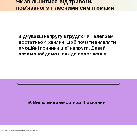
Як звільнитися від тривоги,
пов'язаної з тілесними симптомами
Відчуваєш напругу в грудях? У Телеграм
достатньо 4 хвилин, щоб почати виявляти
емоційні причини цієї напруги. Давай
разом знайдемо шлях до полегшення.
💓 Виявлення емоцій за 4 хвилини
💛 Швидко. Легко. І з ясністю в кожному рішенні.