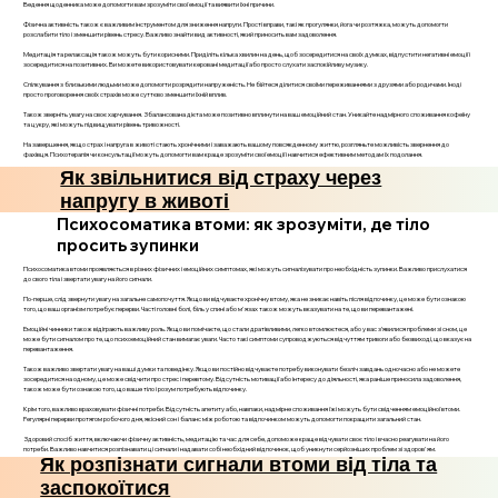
Ведення щоденника може допомогти вам зрозуміти свої емоції та виявити їхні причини.
Фізична активність також є важливим інструментом для зниження напруги. Прості вправи, такі як прогулянки, йога чи розтяжка, можуть допомогти
розслабити тіло і зменшити рівень стресу. Важливо знайти вид активності, який приносить вам задоволення.
Медитація та релаксація також можуть бути корисними. Приділіть кілька хвилин на день, щоб зосередитися на своїх думках, відпустити негативні емоції і
зосередитися на позитивних. Ви можете використовувати керовані медитації або просто слухати заспокійливу музику.
Спілкування з близькими людьми може допомогти розрядити напруженість. Не бійтеся ділитися своїми переживаннями з друзями або родичами. Іноді
просто проговорення своїх страхів може суттєво зменшити їхній вплив.
Також зверніть увагу на своє харчування. Збалансована дієта може позитивно вплинути на ваш емоційний стан. Уникайте надмірного споживання кофеїну
та цукру, які можуть підвищувати рівень тривожності.
На завершення, якщо страх і напруга в животі стають хронічними і заважають вашому повсякденному життю, розгляньте можливість звернення до
фахівця. Психотерапія чи консультації можуть допомогти вам краще зрозуміти свої емоції і навчитися ефективним методам їх подолання.
Як звільнитися від страху через
напругу в животі
Психосоматика втоми: як зрозуміти, де тіло
просить зупинки
Психосоматика втоми проявляється в різних фізичних і емоційних симптомах, які можуть сигналізувати про необхідність зупинки. Важливо прислухатися
до свого тіла і звертати увагу на його сигнали.
По-перше, слід звернути увагу на загальне самопочуття. Якщо ви відчуваєте хронічну втому, яка не зникає навіть після відпочинку, це може бути ознакою
того, що ваш організм потребує перерви. Часті головні болі, біль у спині або м'язах також можуть вказувати на те, що ви перевантажені.
Емоційні чинники також відіграють важливу роль. Якщо ви помічаєте, що стали дратівливими, легко втомлюєтеся, або у вас з’явилися проблеми зі сном, це
може бути сигналом про те, що психоемоційний стан вимагає уваги. Часто такі симптоми супроводжуються відчуттям тривоги або безвиході, що вказує на
перевантаження.
Також важливо звертати увагу на ваші думки та поведінку. Якщо ви постійно відчуваєте потребу виконувати безліч завдань одночасно або не можете
зосередитися на одному, це може свідчити про стрес і перевтому. Відсутність мотивації або інтересу до діяльності, яка раніше приносила задоволення,
також може бути ознакою того, що ваше тіло і розум потребують відпочинку.
Крім того, важливо враховувати фізичні потреби. Відсутність апетиту або, навпаки, надмірне споживання їжі можуть бути свідченням емоційної втоми.
Регулярні перерви протягом робочого дня, якісний сон і баланс між роботою та відпочинком можуть допомогти покращити загальний стан.
Здоровий спосіб життя, включаючи фізичну активність, медитацію та час для себе, допоможе краще відчувати своє тіло і вчасно реагувати на його
потреби. Важливо навчитися розпізнавати ці сигнали і надавати собі необхідний відпочинок, щоб уникнути серйозніших проблем зі здоров'ям.
Як розпізнати сигнали втоми від тіла та
заспокоїтися