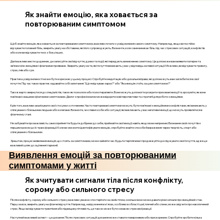
Як знайти емоцію, яка ховається за
повторюваним симптомом
Щоб знайти емоцію, яка ховається за повторюваним симптомом, важливо почати з усвідомлення самого симптому. Наприклад, якщо ви постійно
відчуваєте головний біль, зверніть увагу на обставини, які його супроводжують. Визначте, коли саме виникає біль: під час стресових ситуацій, конфліктів
або коли ви відчуваєте тиск з боку інших.
Далі важливо вести щоденник, де записуйте свої відчуття, думки та події, які передують виникненню симптому. Це допоможе вам виявити патерни та
зв’язки між емоціями і фізичними проявами. Зверніть увагу на те, які почуття виникають у вас у відповідь на певні ситуації. Можливо, ви відчуваєте тривогу,
страх, гнів або сум.
Практика усвідомленості може бути корисною у цьому процесі. Спробуйте медитацію або дихальні вправи, які допоможуть вам заглибитися в свої
почуття. Під час таких практик задавайте собі запитання: "Що я відчуваю зараз?" або "Яка емоція стоїть за цим симптомом?"
Також варто звернутися до спеціалістів, таких як психологи або психотерапевти. Вони можуть допомогти розкрити приховані емоції та зрозуміти, як вони
пов’язані з вашими фізичними симптомами. Діалог з професіоналом може відкрити нові перспективи та стратегії для роботи з емоціями.
Крім того, важливо аналізувати свої стосунки з оточенням. Часто повторювані симптоми можуть бути пов’язані з емоційними конфліктами, які виникають у
спілкуванні з близькими людьми або колегами. Визначте, чи є певні особи або ситуації, які викликають у вас негативні емоції, що можуть проявлятися в
фізичному стані.
Не забувайте про важливість самосприйняття. Будьте добрими до себе, приймайте свої емоції, навіть якщо вони неприємні. Визнання своїх почуттів є
першим кроком до їх трансформації. Коли ви зможете ідентифікувати емоцію, спробуйте знайти способи її вираження: через творчість, спорт або
спілкування з близькими.
Зрештою, процес виявлення емоцій, що стоять за симптомами, може зайняти час. Будьте терплячими і продовжуйте досліджувати свої почуття, адже це
важливий шлях до зцілення і гармонії.
Виявлення емоцій за повторюваними
симптомами у житті
Як зчитувати сигнали тіла після конфлікту,
сорому або сильного стресу
Після конфлікту, сорому або сильного стресу важливо уважно спостерігати за своїм тілом, оскільки воно може давати різні сигнали про емоційний стан.
Перш за все, зверніть увагу на фізичні відчуття. Наприклад, напруження в м'язах, особливо в області шиї, плечей або спини, може свідчити про накопичений
стрес. Якщо ви відчуваєте тремтіння або підвищену пітливість, це також може бути ознакою стресової реакції.
Наступний важливий аспект – це дихання. Після стресових ситуацій дихання може ставати поверхневим або прискореним. Спробуйте зробити кілька