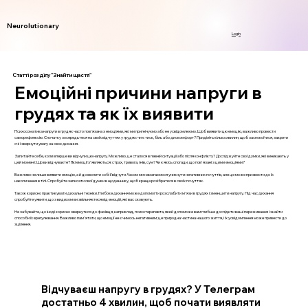
Neurolutionary
Login
Статті розділу "Знайти щастя"
Емоційні причини напруги в
грудях та як їх виявити
Психосоматика напруги в грудях часто пов'язана з емоціями, які ми пригнічуємо або не усвідомлюємо. Щоб виявити цю емоцію, важливо провести
саморефлексію. Спочатку зосередьтеся на своїх відчуттях у грудях: чи є тиск, біль або дискомфорт? Приділіть кілька хвилин, щоб заспокоїтися, закрити
очі і звернути увагу на своє дихання.
Запитайте себе, коли вперше ви відчули цю напругу. Можливо, це сталося в певній ситуації або після конфлікту? Досліджуйте свої думки, які виникають у
цей момент. Що ви відчуваєте? Які емоції з'являються: страх, тривога, гнів, сум? Чи є якісь спогади, що пов'язані з цими емоціями?
Важливо не лише виявити емоцію, а й дозволити собі її відчути. Часом ми намагаємося уникнути негативних почуттів, але це може призвести до їх
накопичення в тілі. Спробуйте записати свої думки в щоденнику, щоб краще розібратися в своїх почуттях.
Також корисно практикувати дихальні техніки. Глибоке дихання може допомогти розслабити м'язи в грудях і зменшити напругу. Під час дихання
спробуйте уявити, що з видихом ви звільняєтеся від емоцій, які вас сковують.
Не забувайте, що іноді корисно звернутися до фахівця, наприклад, психотерапевта, який допоможе вам глибше дослідити ваші переживання і знайти
способи їх врегулювання. Важливо пам'ятати, що емоції не є чимось негативним; це природна частина нашого життя, і їх усвідомлення може привести до
зцілення.
Відчуваєш напругу в грудях? У Телеграм
достатньо 4 хвилин, щоб почати виявляти