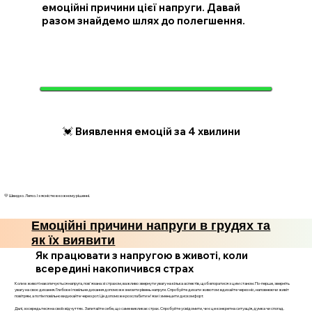
емоційні причини цієї напруги. Давай
разом знайдемо шлях до полегшення.
💓 Виявлення емоцій за 4 хвилини
💛 Швидко. Легко. І з ясністю в кожному рішенні.
Емоційні причини напруги в грудях та
як їх виявити
Як працювати з напругою в животі, коли
всередині накопичився страх
Коли в животі накопичується напруга, пов'язана зі страхом, важливо звернути увагу на кілька аспектів, щоб впоратися з цим станом. По-перше, зверніть
увагу на своє дихання. Глибоке і повільне дихання допоможе знизити рівень напруги. Спробуйте дихати животом: вдихайте через ніс, наповнюючи живіт
повітрям, а потім повільно видихайте через рот. Це допоможе розслабити м'язи і зменшити дискомфорт.
Далі, зосередьтеся на своїх відчуттях. Запитайте себе, що саме викликає страх. Спробуйте усвідомити, чи є це конкретна ситуація, думка чи спогад.