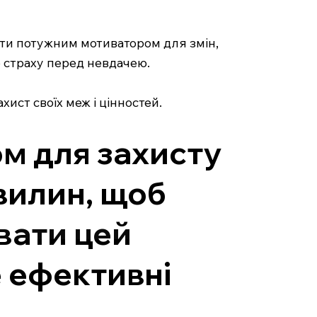
стати потужним мотиватором для змін,
о страху перед невдачею.
ист своїх меж і цінностей.
м для захисту
вилин, щоб
вати цей
е ефективні