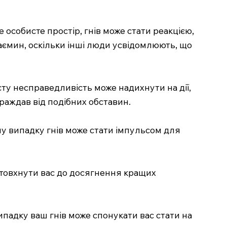
особисте простір, гнів може стати реакцією,
аємин, оскільки інші люди усвідомлюють, що
сту несправедливість може надихнути на дії,
траждав від подібних обставин.
му випадку гнів може стати імпульсом для
штовхнути вас до досягнення кращих
ипадку ваш гнів може спонукати вас стати на