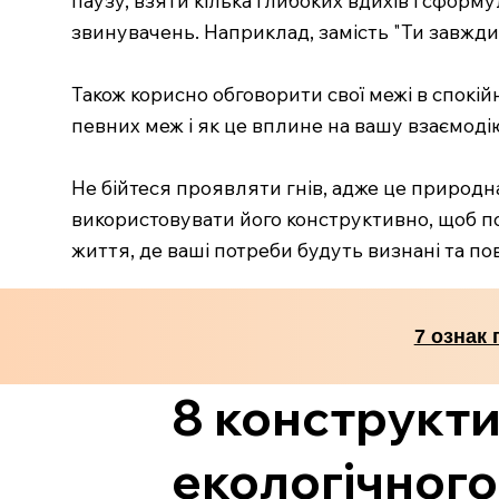
звинувачень. Наприклад, замість "Ти завжди
Також корисно обговорити свої межі в спокі
певних меж і як це вплине на вашу взаємод
Не бійтеся проявляти гнів, адже це природн
використовувати його конструктивно, щоб по
життя, де ваші потреби будуть визнані та по
7 ознак 
8 конструкт
екологічного