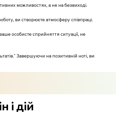
итивних можливостях, а не на безвиході.
роботу, ви створюєте атмосферу співпраці.
 ваше особисте сприйняття ситуації, не
татів." Завершуючи на позитивній ноті, ви
н і дій