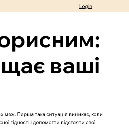
Login
корисним:
хищає ваші
них меж. Перша така ситуація виникає, коли
ї гідності і допомогти відстояти свої