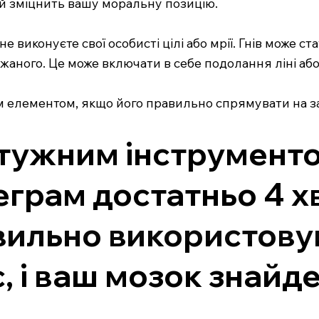
 й зміцнить вашу моральну позицію.
е виконуєте свої особисті цілі або мрії. Гнів може 
ажаного. Це може включати в себе подолання ліні аб
 елементом, якщо його правильно спрямувати на зах
отужним інструменто
еграм достатньо 4 х
авильно використову
, і ваш мозок знайд