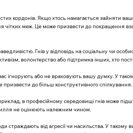
тих кордонів. Якщо хтось намагається зайняти ваше 
ня чітких меж. Це може призвести до покращення вз
аведливістю. Гнів у відповідь на соціальну чи особи
активізм, волонтерство або підтримка інших, хто пос
вас ігнорують або не враховують вашу думку. У тако
е призвести до більш конструктивного спілкування.
априклад, в професійному середовищі гнів може під
усилля не оцінюють належним чином.
ди страждають від агресії чи насильства. У такому в