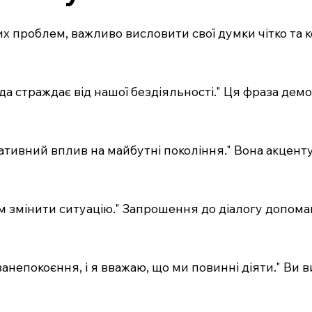
х проблем, важливо висловити свої думки чітко та к
ода страждає від нашої бездіяльності." Ця фраза де
гативний вплив на майбутні покоління." Вона акценту
ом змінити ситуацію." Запрошення до діалогу допома
занепокоєння, і я вважаю, що ми повинні діяти." Ви