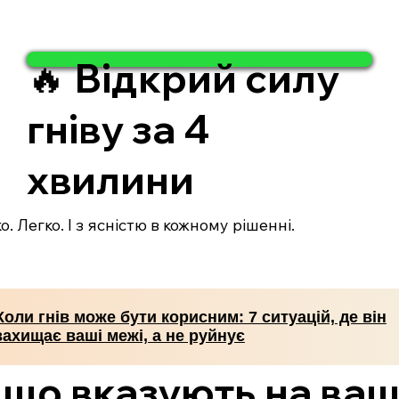
🔥 Відкрий силу
гніву за 4
хвилини
. Легко. І з ясністю в кожному рішенні.
Коли гнів може бути корисним: 7 ситуацій, де він
захищає ваші межі, а не руйнує
, що вказують на ва