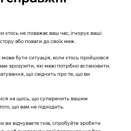
и хтось не поважає ваш час, ігнорує ваші
стору або поваги до своїх меж.
е може бути ситуація, коли хтось пройшовся
м зрозуміти, які межі потрібно встановити.
атування, що свідчить про те, що ви
илися на щось, що суперечить вашим
ого, що вам не підходить.
и ви відчуваєте гнів, спробуйте зробити
ння, щоб висловити свої переживання без