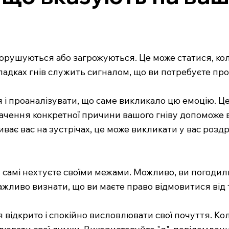
 порушуються або загрожуються. Це може статися, кол
падках гнів служить сигналом, що ви потребуєте про
я і проаналізувати, що саме викликало цю емоцію. Ц
чення конкретної причини вашого гніву допоможе ва
ає вас на зустрічах, це може викликати у вас роздр
ви самі нехтуєте своїми межами. Можливо, ви погод
жливо визнати, що ви маєте право відмовитися від т
відкрито і спокійно висловлювати свої почуття. Кол
мулювати свої думки. Використовуйте "я"-повідомле