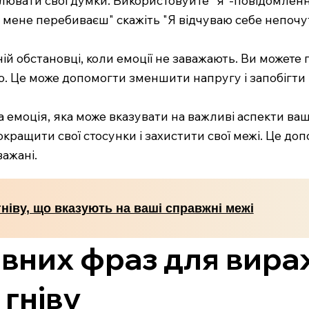
 мене перебиваєш" скажіть "Я відчуваю себе непочу
йній обстановці, коли емоції не заважають. Ви може
ію. Це може допомогти зменшити напругу і запобігт
а емоція, яка може вказувати на важливі аспекти в
кращити свої стосунки і захистити свої межі. Це до
важані.
гніву, що вказують на ваші справжні межі
ивних фраз для вир
 гніву