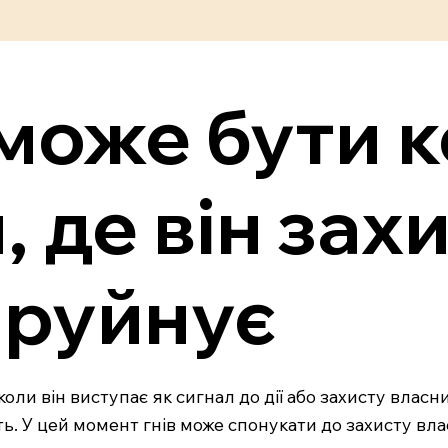
 може бути 
, де він за
е руйнує
коли він виступає як сигнал до дії або захисту влас
 У цей момент гнів може спонукати до захисту власно