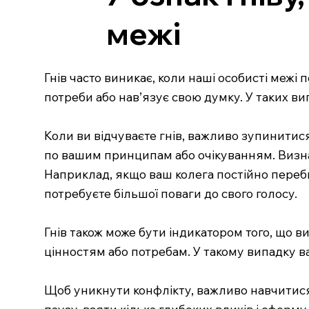
межі
Гнів часто виникає, коли наші особисті межі
потреби або нав’язує свою думку. У таких ви
Коли ви відчуваєте гнів, важливо зупинитис
по вашим принципам або очікуванням. Визна
Наприклад, якщо ваш колега постійно перебив
потребуєте більшої поваги до свого голосу.
Гнів також може бути індикатором того, що 
цінностям або потребам. У такому випадку ва
Щоб уникнути конфлікту, важливо навчитися 
паузу, взяти кілька глибоких вдихів і сфор