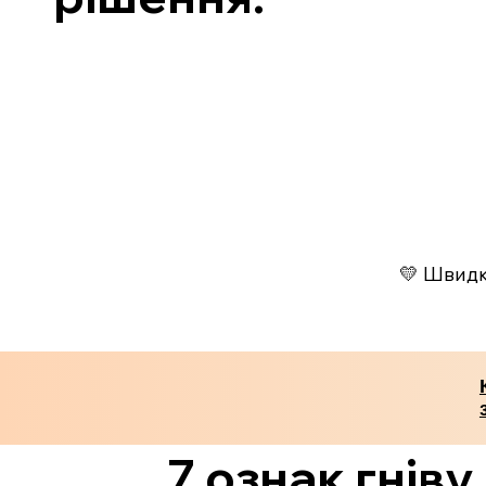
💛 Швидко
7 ознак гніву