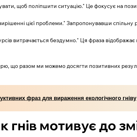
ізувати, щоб поліпшити ситуацію." Це фокусує на поз
 вирішенні цієї проблеми." Запропонувавши спільну 
есурсів витрачається бездумно." Ця фраза відображає
вірю, що разом ми можемо досягти позитивних резуль
руктивних фраз для вираження екологічного гніву
к гнів мотивує до змі