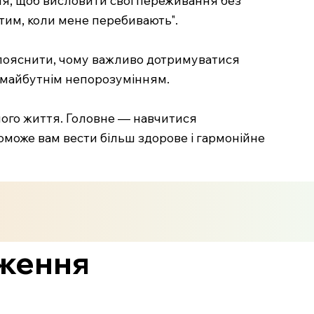
тим, коли мене перебивають".
те пояснити, чому важливо дотримуватися
и майбутнім непорозумінням.
ашого життя. Головне — навчитися
поможе вам вести більш здорове і гармонійне
аження