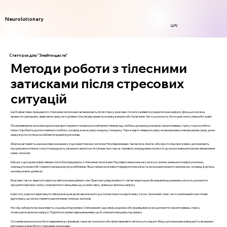
Neurolutionary
Login
Статті розділу "Знайти щастя"
Методи роботи з тілесними
затисками після стресових
ситуацій
Щоб ефективно працювати з тілесними затисками, які виникають після стресу, важливо спочатку виявити конкретні зони напруги. Для цього можна
провести самоаналіз, звертаючи увагу на ті ділянки тіла, які відчуваються напруженими або болючими. Часто це можуть бути шия, плечі, спина або живіт.
Після виявлення затисків корисно використовувати техніки розслаблення. Наприклад, глибоке дихання допомагає знизити рівень стресу та розслабити
м’язи. Спробуйте дихати повільно і глибоко, зосереджуючи увагу на вдиху та видиху. Також варто звернути увагу на прогресивну м’язову релаксацію, де ви
напружуєте і потім розслабляєте окремі групи м’язів.
Фізична активність має важливе значення у подоланні тілесних затисків. Регулярні вправи, такі як йога, пілатес або просто піші прогулянки, допомагають
підтримувати м’язи в тонусі і покращують загальне самопочуття. Ці практики також сприяють покращенню гнучкості, що може зменшити ризик виникнення
нових затисків.
Масаж є ще одним ефективним способом працювати з тілесними затисками. Регулярні сеанси масажу можуть значно зменшити напругу в м’язах,
покращити кровообіг і сприяти загальному розслабленню. Якщо немає можливості відвідати масажиста, можна виконувати самомасаж, зосереджуючись
на напружених ділянках.
Важливо також звертати увагу на свій психоемоційний стан. Практики усвідомленості, такі як медитація або ведення щоденника, можуть допомогти
зрозуміти причини стресу та впоратися з емоціями, що, в свою чергу, зменшує фізичну напругу.
Крім того, корисно переглянути свій режим дня, включаючи в нього достатню кількість відпочинку та сну. Хронічний стрес часто пов’язаний із нестачею
відпочинку, що може сприяти накопиченню тілесних затисків.
Не слід забувати про важливість соціальної підтримки. Спілкування з друзями, родиною або фахівцями може допомогти знизити рівень стресу,
полегшуючи фізичну напругу. Поділіться своїми переживаннями, щоб отримати емоційну підтримку.
Останнім кроком може бути звернення до фахівців, таких як психологи або фізіотерапевти, які можуть надати більш детальні рекомендації та лікувальні
методики для роботи з тілесними затисками.