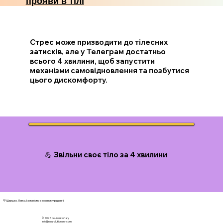
прояви в тілі
Стрес може призводити до тілесних
затисків, але у Телеграм достатньо
всього 4 хвилини, щоб запустити
механізми самовідновлення та позбутися
цього дискомфорту.
💪 Звільни своє тіло за 4 хвилини
💛 Швидко. Легко. І з ясністю в кожному рішенні.
© 2026 N
eurolutionary
info@neurolutionary.com