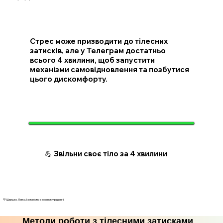
Стрес може призводити до тілесних
затисків, але у Телеграм достатньо
всього 4 хвилини, щоб запустити
механізми самовідновлення та позбутися
цього дискомфорту.
💪 Звільни своє тіло за 4 хвилини
💛 Швидко. Легко. І з ясністю в кожному рішенні.
Методи роботи з тілесними затисками