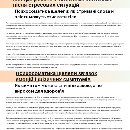
після стресових ситуацій
Психосоматика щелепи: як стримані слова й
злість можуть стискати тіло
Психосоматика щелепи тісно пов'язана з емоційними станами, які можуть мати фізичні прояви. Коли людина стримує свої емоції, особливо такі, як злість чи
розчарування, це може призвести до напруги в щелепі. Внутрішні конфлікти, невисловлені слова та незадоволені бажання створюють додатковий стрес,
який накопичується в тілі.
Одним із проявів цього стресу є м'язове напруження щелепи, що може викликати дискомфорт, біль або навіть хронічні стани, такі як бруксизм — не
контрольоване стиснення зубів під час сну. Стримування емоцій часто супроводжується фізичними реакціями, такими як затиснуті губи або стиснуті
щелепи, що посилює напругу.
Коли людина не висловлює свої почуття, зокрема гнів або обурення, це може формувати своєрідний "щит" навколо емоцій, що заважає їхньому природному
виходу. У результаті, тіло реагує на ці емоційні затискачі, передаючи напругу в м'язи щелепи. Це може призвести до болю в обличчі, головному болю або
навіть проблем із зубами.
З іншого боку, звільнення від цих емоцій через відкритий діалог або терапію може допомогти зняти напругу в щелепі. Практики релаксації, дихальні техніки
та фізична активність також можуть сприяти розслабленню. Важливим аспектом є усвідомлення своїх емоцій і навчання їх висловлювання, що може
значно покращити не лише емоційний, але й фізичний стан.
Таким чином, робота з емоціями, навчання їх висловлюванню та усвідомлення власних відчуттів може стати ключем до зменшення фізичних проявів,
пов'язаних зі станом щелепи, і загального покращення якості життя.
Психосоматика щелепи зв'язок
емоцій і фізичних симптомів
Як симптом може стати підказкою, а не
вироком для здоров’я
Симптоми, які відчуває людина, можуть бути важливими сигналами, що вказують на певні процеси в організмі. Замість того щоб сприймати їх як
визначальні вироки для здоров'я, важливо розуміти, що вони можуть слугувати підказками для покращення самопочуття. Наприклад, головний біль може
бути наслідком стресу, недостатнього сну або зневоднення, а не лише ознакою серйозного захворювання.
Аналізуючи симптоми, можна виявити їхню природу та причини. Це може допомогти вчасно внести зміни в спосіб життя: скоригувати режим харчування,
збільшити фізичну активність або знайти способи для зменшення стресу. Наприклад, часті болі в спині можуть свідчити про неправильну поставу або
недостатню фізичну активність, що підказує необхідність зайнятися спортом або відвідати фахівця для корекції постави.
Також важливо враховувати, що деякі симптоми можуть бути тимчасовими і не вказувати на серйозні проблеми зі здоров'ям. Відстежуючи їх динаміку,
можна з'ясувати, чи потребують вони медичного втручання, чи можна обійтися простими змінами в повсякденному житті. Наприклад, якщо симптом зник
після зміни дієти чи режиму сну, це може бути підказкою про те, що здоровий спосіб життя має позитивний вплив на організм.
Звернення до лікаря також може бути частиною цього процесу. Професійна оцінка симптомів може допомогти з'ясувати, чи є причини для занепокоєння,