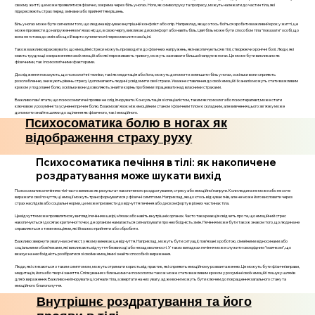
своєму житті, це може проявлятися фізично, зокрема через біль у ногах. Ноги, як символ руху та прогресу, можуть належати до частин тіла, які
підкреслюють страх перед змінами або прийняттям рішень.
Біль у ногах може бути сигналом того, що людина відчуває внутрішній конфлікт або опір. Наприклад, якщо хтось боїться зробити важливий крок у житті, це
може призвести до напруження в м'язах ніг, що, в свою чергу, викликає дискомфорт або навіть біль. Цей біль може бути способом тіла "показати" особі, що
вона не готова до змін або що їй варто зупинитися і переосмислити свої цілі.
Також важливо враховувати, що емоційні стреси можуть призводити до фізичних напружень, які накопичуються в тілі, створюючи хронічні болі. Люди, які
мають труднощі з вираженням своїх емоцій або які переживають тривогу, можуть зазнавати більшої напруги в ногах. Це може бути викликано як
фізичними, так і психологічними факторами.
Дослідження показують, що психологічні техніки, такі як медитація або йога, можуть допомогти зменшити біль у ногах, оскільки вони сприяють
розслабленню, знижують рівень стресу і допомагають людині усвідомити свої страхи. Уважне ставлення до своїх емоцій і їх аналіз можуть стати важливим
кроком у подоланні болю, оскільки вони дозволяють знайти корінь проблеми і працювати над власними страхами.
Важливо пам'ятати, що психосоматичні прояви не слід ігнорувати. Консультація зі спеціалістом, таким як психолог або психотерапевт, може стати
ключовою у розумінні та усуненні причин болю. Взаємозв'язок між емоційним станом і фізичним тілом є складним, але вивчення цього зв'язку може
допомогти знайти шляхи до зцілення як фізичного, так і емоційного.
Психосоматика болю в ногах як
відображення страху руху
Психосоматика печіння в тілі: як накопичене
роздратування може шукати вихід
Психосоматика печіння в тілі часто виникає як результат накопиченого роздратування, стресу або емоційної напруги. Коли людина не може або не хоче
виражати свої почуття, ці емоції можуть трансформуватися у фізичні симптоми. Наприклад, якщо хтось відчуває гнів, але не може його висловити через
страх наслідків або соціальні норми, це може призвести до відчуття печіння або дискомфорту в різних частинах тіла.
Це відчуття може проявлятися у вигляді печіння в шкірі, м’язах або навіть внутрішніх органах. Часто така реакція свідчить про те, що емоційний стрес
накопичується і досягає критичної точки, де організм намагається сигналізувати про необхідність змін. Печіння може бути також знаком того, що людина не
справляється з тими емоціями, які їй важко прийняти або обробити.
Важливо звернути увагу на контекст, у якому виникає це відчуття. Наприклад, можуть бути ситуації, пов’язані з роботою, сімейними відносинами або
соціальними обов’язками, які викликають відчуття безвиході або незадоволеності. У таких випадках печіння може служити своєрідним "маячком", що
вказує на необхідність розібратися зі своїми емоціями і знайти способи їх вираження.
Люди, які стикаються з таким симптомом, можуть отримати користь від практик, які сприяють емоційному розвантаженню. Це можуть бути фізичні вправи,
медитація, йога або творчі заняття. Спілкування з близькими чи психологом також може стати важливим кроком у розумінні своїх емоцій і пошуку шляхів
для їх вираження. Важливо не ігнорувати ці сигнали тіла, а звертати на них увагу, адже вони можуть бути ключем до покращення загального стану та
емоційного благополуччя.
Внутрішнє роздратування та його