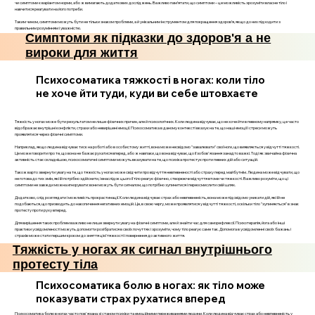
чи симптоми є варіантом норми, або ж вимагають додаткових досліджень. Важливо пам’ятати, що симптоми – це можливість зрозуміти власне тіло і
навчитися реагувати на його потреби.
Таким чином, симптоми можуть бути не тільки знаком проблеми, а й унікальним інструментом для покращення здоров’я, якщо до них підходити з
правильним розумінням і уважністю.
Симптоми як підказки до здоров'я а не
вироки для життя
Психосоматика тяжкості в ногах: коли тіло
не хоче йти туди, куди ви себе штовхаєте
Тяжкість у ногах може бути результатом не лише фізичних причин, але й психологічних. Коли людина відчуває, що не хоче йти в певному напрямку, це часто
відображає внутрішні конфлікти, страхи або невирішені емоції. Психосоматика в даному контексті вказує на те, що наші емоції і стреси можуть
проявлятися через фізичні симптоми.
Наприклад, якщо людина відчуває тиск на роботі або в особистому житті, вона може несвідомо "завалювати" свої ноги, що виявляється у відчутті тяжкості.
Це може говорити про те, що вона не бажає рухатися вперед, або ж навпаки, що вона відчуває, що її зобов'язання занадто важкі. Тоді як звичайна фізична
активність стає складнішою, психосоматичні симптоми можуть вказувати на те, що психіка протестує проти певних дій або ситуацій.
Також варто звернути увагу на те, що тяжкість у ногах може свідчити про відчуття невпевненості або страху перед майбутнім. Людина може відчувати, що
не готова до тих змін, які їй потрібно здійснити, і внаслідок цього її тіло реагує фізично, створюючи відчуття втоми чи тяжкості. Важливо розуміти, що ці
симптоми не завжди можна игнорувати: вони можуть бути сигналом, що потрібно зупинитися і переосмислити свій шлях.
Додатково, слід розглядати і можливість прокрастинації. Коли людина відчуває страх або невпевненість, вона може підсвідомо уникати дій, які їй не
подобаються, що призводить до накопичення негативних емоцій. Це, в свою чергу, може проявлятися у відчутті тяжкості, оскільки тіло "зупиняється" в знак
протесту проти руху вперед.
Для вирішення таких проблем важливо не лише звернути увагу на фізичні симптоми, але й знайти час для саморефлексії. Психотерапія, йога або інші
практики усвідомленості можуть допомогти розібратися в своїх почуттях і зрозуміти, чому тіло реагує саме так. Допомога в усвідомленні своїх бажань і
страхів може стати першим кроком до зняття цієї тяжкості і повернення до активного життя.
Тяжкість у ногах як сигнал внутрішнього
протесту тіла
Психосоматика болю в ногах: як тіло може
показувати страх рухатися вперед
Психосоматика болю в ногах часто пов'язана зі станом психіки та емоційними переживаннями людини. Коли людина відчуває страх або невпевненість у