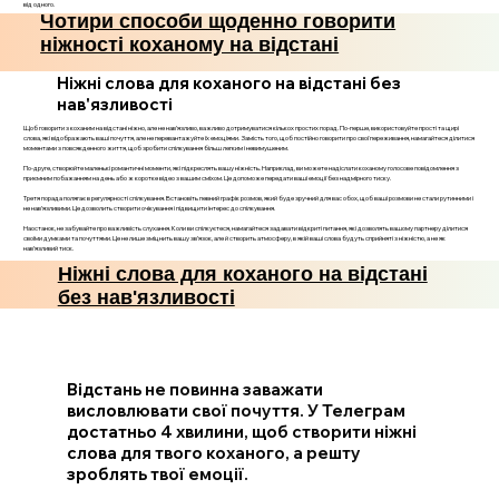
від одного.
Чотири способи щоденно говорити
ніжності коханому на відстані
Ніжні слова для коханого на відстані без
нав'язливості
Щоб говорити з коханим на відстані ніжно, але не нав’язливо, важливо дотримуватися кількох простих порад. По-перше, використовуйте прості та щирі
слова, які відображають ваші почуття, але не перевантажуйте їх емоціями. Замість того, щоб постійно говорити про свої переживання, намагайтеся ділитися
моментами з повсякденного життя, щоб зробити спілкування більш легким і невимушеним.
По-друге, створюйте маленькі романтичні моменти, які підкреслять вашу ніжність. Наприклад, ви можете надіслати коханому голосове повідомлення з
приємним побажанням на день або ж коротке відео з вашим сміхом. Це допоможе передати ваші емоції без надмірного тиску.
Третя порада полягає в регулярності спілкування. Встановіть певний графік розмов, який буде зручний для вас обох, щоб ваші розмови не стали рутинними і
не нав’язливими. Це дозволить створити очікування і підвищити інтерес до спілкування.
Наостанок, не забувайте про важливість слухання. Коли ви спілкуєтеся, намагайтеся задавати відкриті питання, які дозволять вашому партнеру ділитися
своїми думками та почуттями. Це не лише зміцнить вашу зв’язок, але й створить атмосферу, в якій ваші слова будуть сприйняті з ніжністю, а не як
нав’язливий тиск.
Ніжні слова для коханого на відстані
без нав'язливості
Відстань не повинна заважати
висловлювати свої почуття. У Телеграм
достатньо 4 хвилини, щоб створити ніжні
слова для твого коханого, а решту
зроблять твої емоції.