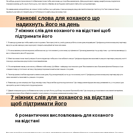
Не забудь додати трохи ніжності: «Мені не вистачає тебе, але я знаю, що ти робиш великі речі». Для додаткового заряду енергії, можеш поділитися
планами на вечір, щоб у нього було щось, чого чекати: «Уявляю, як ми будемо святкувати твій успіх сьогодні ввечері».
На завершення, нагадай йому, як сильно ти його любиш, і що цей день стане ще кращим, якщо він пам’ятатиме про твої почуття. Такі слова не тільки
піднімуть настрій, а й створять відчуття близькості, навіть якщо ви на відстані.
Ранкові слова для коханого що
надихнуть його на день
7 ніжних слів для коханого на відстані щоб
підтримати його
1. "Я завжди думаю про тебе, навіть коли ти далеко. Твоє присутність у моїх думках робить кожен день яскравішим." Ця фраза допоможе вашому партнеру
відчути, що він завжди у вас на розумі, і створить емоційний зв'язок між вами.
2. "Кожна хвилина, коли ми не разом, наближає нас до того моменту, коли знову зустрінемося." Це нагадування про те, що відстань – це тимчасове явище, і у
вас є спільна мета, яка об'єднує вас.
3. "Мені так не вистачає твоєї усмішки. Коли я згадаю про тебе, все стає набагато легше." Ця фраза підкреслює важливість вашого партнера у вашому житті
і показує, наскільки ви цінуєте його позитивний вплив.
4. "Я з нетерпінням чекаю, коли зможу обійняти тебе знову. Ці обійми – найкраща частина мого дня." Висловлюючи своє бажання фізичної близькості, ви
створюєте відчуття тісного зв'язку і підтримуєте романтичний аспект ваших стосунків.
5. "Твоя підтримка і любов надихають мене кожен день. Я дуже вдячна(ий) за те, що ти є в моєму житті." Ця фраза допоможе вашому партнеру відчути
свою значимість і важливість у ваших стосунках.
6. "Я вважаю, що ми сильніші, ніж будь-яка відстань. Наша любов здатна подолати все." Це ствердження підкреслює вашу впевненість у стосунках і дає
зрозуміти, що ви готові долати труднощі разом.
7. "Давай сплануємо щось особливе на наступну зустріч. Я хочу, щоб наш час разом був незабутнім." Це спонукає до позитивного мислення і нетерпіння,
допомагаючи вам обом зберігати енергію та ентузіазм у стосунках, незважаючи на відстань.
7 ніжних слів для коханого на відстані
щоб підтримати його
6 романтичних висловлювань для коханого
на відстані
Відстань може бути складною перешкодою у стосунках, але правильні слова можуть зберегти близькість та підтримати емоційний зв’язок. Ось кілька