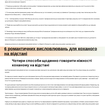
фраз, які можна використовувати:
1. "Я завжди думаю про тебе, навіть коли ми далеко." Ця фраза підкреслює, що ваш партнер займає важливе місце у вашому житті і що ви постійно
згадуєте про нього, незалежно від відстані.
2. "Кожен день, який ми проводимо на відстані, наближає нас до того моменту, коли знову зустрінемося." Це нагадує, що відстань тимчасова, і ви обоє
працюєте на спільну мету — знову бути разом.
3. "Ти — моя підтримка, і я ціную тебе більше, ніж можу сказати." Ця фраза наголошує на важливості партнера у вашому житті та підкреслює його значення,
що допомагає зберегти емоційний зв’язок.
4. "Я мрію про наші майбутні зустрічі." Це дає зрозуміти, що ви не тільки зациклені на поточному моменті, але й уявляєте спільне майбутнє, що зміцнює
зв’язок.
5. "Нехай відстань не зменшує нашу любов, вона лише робить її сильнішою." Ця фраза наголошує на силі ваших почуттів і тому, що справжня любов
витримує будь-які випробування.
6. "Кожен раз, коли я чую твій голос, я відчуваю, що ти поруч." Це підкреслює важливість спілкування і того, як навіть прості моменти можуть допомогти
відчути близькість, незважаючи на фізичну відстань.
Ці фрази допоможуть підтримати емоційний зв’язок та зберегти близькість, навіть якщо ви далеко один від одного.
6 романтичних висловлювань для коханого
на відстані
Чотири способи щоденно говорити ніжності
коханому на відстані
Щоб підтримувати емоційний зв'язок з коханим, важливо знаходити час для ніжних слів, навіть якщо ви на відстані. Ось кілька порад, як це зробити
щодня.
По-перше, встановіть певний час для спілкування. Це може бути як ранкове повідомлення, так і вечірній дзвінок. Регулярність допоможе створити рутину, в
рамках якої ви зможете обмінюватися ніжними словами. Зранку можете надіслати повідомлення з побажаннями гарного дня, а ввечері — висловити свої
почуття та думки про день.
По-друге, використовуйте різноманітні засоби комунікації. Це можуть бути текстові повідомлення, голосові повідомлення або відеодзвінки. Наприклад, під
час відеодзвінка ви можете не тільки говорити ніжності, а й показувати свої емоції через міміку та жести. Голосові повідомлення також можуть бути дуже
ефективними, адже вони передають інтонацію та емоції, що слова на екрані не завжди можуть передати.
Третя порада — будьте креативними. Можете надсилати коханому вірші, цитати або навіть маленькі записки з компліментами. Також можна створювати
спільні списки, наприклад, улюблених фільмів або пісень, які нагадують вам один про одного. Це додасть елемент гри у ваші стосунки і зробить спілкування
більш захопливим.
Нарешті, не забувайте про щирість. Говоріть про свої почуття, переживання та мрії. Висловлюйте підтримку та розуміння, особливо у важкі моменти. Ніжні
слова, які йдуть від серця, завжди будуть мати найбільшу цінність. Чесність і відкритість допоможуть зміцнити ваш зв'язок, навіть якщо ви далеко один