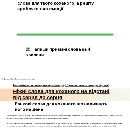
слова для твого коханого, а решту
зроблять твої емоції.
💌 Напиши приємні слова за 4
хвилини
💛 Швидко. Легко. І з ясністю в кожному рішенні.
Більше базових технік — у нашому повному гіді: "приємні слова коханому на відстані"
Ніжні слова для коханого на відстані
від серця до серця
Ранкові слова для коханого що надихнуть
його на день
Щоб зарядити коханого на весь день, можна почати з простого, але щирого привітання. Наприклад, скажи, як ти радієш новому дню і що думаєш про нього.
Підкресли, як важливо тобі, щоб він знав, що ти поруч, навіть якщо фізично далеко.
Вислови свою підтримку і впевненість у його силах: «Я вірю в тебе, ти зможеш впоратися з усіма викликами сьогодні». Можна згадати про конкретні справи,
які чекають на нього, і побажати успіху у кожному з них. Наприклад: «Знаю, що сьогодні у тебе важлива зустріч, ти зробиш все на найвищому рівні».