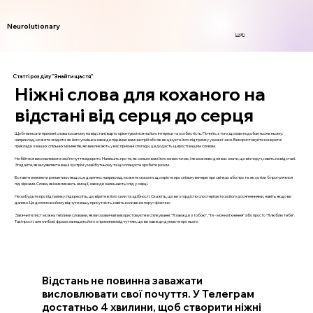
Neurolutionary
Login
Статті розділу "Знайти щастя"
Ніжні слова для коханого на
відстані від серця до серця
Щоб написати приємні слова коханому на відстані, варто орієнтуватися на його інтереси та особистість. Почніть з того, що вам подобається в ньому:
наприклад, можете згадати, як його усмішка завжди піднімає вам настрій або як ви цінуєте його підтримку у важкі часи. Використовуйте конкретні
приклади з ваших спільних моментів, які викликають у вас приємні спогади, це додасть щирості вашим словам.
Не бійтеся висловлювати свої почуття відкрито. Напишіть про те, як сильно вам його не вистачає, і як важливо для вас знати, що він поруч, навіть на відстані.
Згадайте, як ви уявляєте ваші зустрічі у майбутньому та що плануєте зробити разом.
Вставте елементи романтики, якщо це доречно: наприклад, можете сказати, що мрієте про спільну вечерю при свічках або про те, як хотіли б прогулятися
під зірками. Слова, які викликають емоції, завжди залишають слід у серці.
Не забудьте про підтримку: підкресліть, що вірите в його сили та здібності. Скажіть, що ви з гордістю спостерігаєте за його досягненнями, навіть якщо ви
далеко. Це допоможе йому відчути вашу присутність, навіть коли ви не поруч фізично.
Закінчити лист можна теплими словами, які ви зазвичай використовуєте в спілкуванні: "Я завжди з тобою", "Ти - моя натхнення" або просто "Я люблю тебе".
Такі прості, але глибокі фрази залишать його з приємним відчуттям, що ви завжди думаєте про нього.
Відстань не повинна заважати
висловлювати свої почуття. У Телеграм
достатньо 4 хвилини, щоб створити ніжні