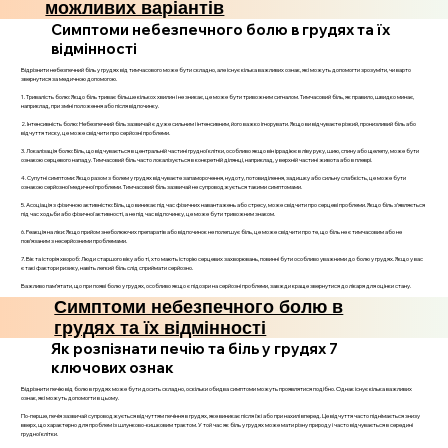
можливих варіантів
Симптоми небезпечного болю в грудях та їх
відмінності
Відрізнити небезпечний біль у грудях від тимчасового може бути складно, але існує кілька важливих ознак, які можуть допомогти зрозуміти, чи варто
звернутися за медичною допомогою.
1. Тривалість болю: Якщо біль триває більше кількох хвилин і не зникає, це може бути тривожним сигналом. Тимчасовий біль, як правило, швидко минає,
наприклад, при зміні положення або після відпочинку.
2. Інтенсивність болю: Небезпечний біль зазвичай є дуже сильним і інтенсивним, його важко ігнорувати. Якщо ви відчуваєте різкий, пронизливий біль або
відчуття тиску, це може свідчити про серйозні проблеми.
3. Локалізація болю: Біль, що відчувається в центральній частині грудної клітки, особливо якщо він іррадіює в ліву руку, шию, спину або щелепу, може бути
ознакою серцевого нападу. Тимчасовий біль часто локалізується в конкретній ділянці, наприклад, у верхній частині живота або в плеврі.
4. Супутні симптоми: Якщо разом з болем у грудях відчуваєте запаморочення, нудоту, потовиділення, задишку або сильну слабкість, це може бути
ознакою серйозної медичної проблеми. Тимчасовий біль зазвичай не супроводжується такими симптомами.
5. Асоціація з фізичною активністю: Біль, що виникає під час фізичних навантажень або стресу, може свідчити про серцеві проблеми. Якщо біль з’являється
під час ходьби або фізичної активності, а не під час відпочинку, це може бути тривожним знаком.
6. Реакція на ліки: Якщо прийом знеболюючих препаратів або відпочинок не полегшує біль, це може свідчити про те, що біль не є тимчасовим або не
пов’язаним з несерйозними проблемами.
7. Вік та історія хвороб: Люди старшого віку або ті, хто мають історію серцевих захворювань, повинні бути особливо уважними до болю у грудях. Якщо у вас
є такі фактори ризику, навіть легкий біль слід сприймати серйозно.
Важливо пам’ятати, що при появі болю у грудях, особливо якщо є підозри на серйозні проблеми, завжди краще звернутися до лікаря для оцінки стану.
Симптоми небезпечного болю в
грудях та їх відмінності
Як розпізнати печію та біль у грудях 7
ключових ознак
Відрізнити печію від болю в грудях може бути досить складно, оскільки обидва симптоми можуть проявлятися подібно. Однак існує кілька важливих
ознак, які можуть допомогти в цьому.
По-перше, печія зазвичай супроводжується відчуттям печіння в грудях, яке виникає після їжі або при нахилі вперед. Це відчуття часто піднімається знизу
вверх, що характерно для проблем із шлунково-кишковим трактом. У той час як біль у грудях може мати різну природу і часто відчувається в середині
грудної клітки.