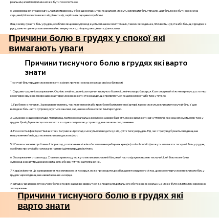
реальним, але його причина може бути психологічною.
6. Захворювання стравоходу: Спазми стравоходу або інші розлади, такі як ахалазія, можуть викликати біль у грудях. Цей біль може бути схожий на
серцевий, і його часто важко відрізнити від серйозних серцевих проблем.
Якщо ви відчуваєте біль у грудях, особливо якщо він супроводжується іншими симптомами, такими як задишка, пітливість, нудота або біль, що іррадіює в
руку, шию чи щелепу, важливо негайно звернутися до лікаря для оцінки та діагностики.
Причини болю в грудях у спокої які
вимагають уваги
Причини тиснучого болю в грудях які варто
знати
Тиснучий біль у грудях може виникати з різних причин, і кожна з них має свої особливості.
1. Серцево-судинні захворювання. Однією з найпоширеніших причин тиснучого болю є ішемічна хвороба серця. Коли серцевий м'яз не отримує достатньо
крові через звуження коронарних артерій, може виникати стенокардія, що проявляється як дискомфорт або тиск у грудях.
2. Проблеми з легкими. Захворювання легень, такі як пневмонія або тромбоемболія легеневої артерії, також можуть викликати тиснучий біль. У цих
випадках біль часто супроводжується кашлем, задишкою або високою температурою.
3. Шлунково-кишкові розлади. Наприклад, гастроезофагеальна рефлюксна хвороба (ГЕРХ) може викликати відчуття печії, яке іноді описується як тиск у
грудях. Це відбувається, коли кислота з шлунка потрапляє у стравохід, викликаючи подразнення.
4. Психологічні фактори. Панічні атаки та тривожні розлади можуть призводити до відчуття тиску в грудях. Під час стресу відбувається підвищене
напруження м'язів, що може викликати дискомфорт.
5. М'язово-скелетні проблеми. Наприклад, розтягнення м'язів або запалення реберних хрящів (costochondritis) можуть викликати тиснучий біль у грудях,
особливо при русі або натисканні на певні ділянки грудної клітини.
6. Захворювання стравоходу. Спазми стравоходу можуть викликати сильний біль, який часто відчувається як тиснучий. Цей біль може бути
супроводжений утрудненим ковтанням або відчуттям застрягання їжі.
7. Кардіоміопатія. Це захворювання, яке впливає на м'яз серця, може призводити до збільшення серцевого м'яза, що в свою чергу може викликати біль у
грудях через підвищене навантаження на серце.
У випадку виникнення тиснучого болю в грудях важливо звернутися до лікаря для детального обстеження, оскільки це може бути симптомом серйозних
захворювань.
Причини тиснучого болю в грудях які
варто знати