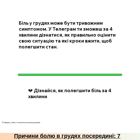
Біль у грудях може бути тривожним
симптомом. У Телеграм ти зможеш за 4
хвилини дізнатися, як правильно оцінити
свою ситуацію та які кроки вжити, щоб
полегшити стан.
💔 Дізнайся, як полегшити біль за 4
хвилини
💛 Швидко. Легко. І з ясністю в кожному рішенні.
Причини болю в грудях посередині: 7