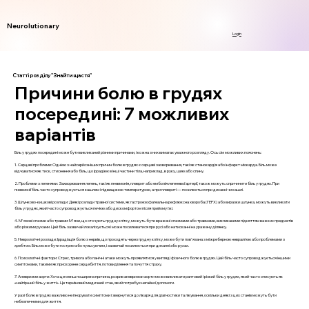
Neurolutionary
Login
Статті розділу "Знайти щастя"
Причини болю в грудях
посередині: 7 можливих
варіантів
Біль у грудях посередині може бути викликаний різними причинами, і кожна з них вимагає уважного розгляду. Ось сім можливих пояснень:
1. Серцеві проблеми: Однією з найсерйозніших причин болю в грудях є серцеві захворювання, такі як стенокардія або інфаркт міокарда. Біль може
відчуватися як тиск, стиснення або біль, що іррадіює в інші частини тіла, наприклад, в руку, шию або спину.
2. Проблеми з легенями: Захворювання легень, такі як пневмонія, плеврит або емболія легеневої артерії, також можуть спричинити біль у грудях. При
пневмонії біль часто супроводжується кашлем і підвищеною температурою, а при плевриті — посилюється при диханні чи кашлі.
3. Шлунково-кишкові розлади: Деякі розлади травної системи, як гастроезофагеальна рефлюксна хвороба (ГЕРХ) або виразки шлунка, можуть викликати
біль у грудях, який часто супроводжується печією або дискомфортом після прийому їжі.
4. М'язові спазми або травми: М'язи, що оточують грудну клітку, можуть бути вражені спазмами або травмами, викликаними підняттям важких предметів
або різкими рухами. Цей біль зазвичай локалізується і може посилюватися при русі або натисканні на уражену ділянку.
5. Неврологічні розлади: Іррадіація болю з нервів, що проходять через грудну клітку, може бути пов'язана з міжреберною невралгією або проблемами з
хребтом. Біль може бути гострим або пульсуючим, і зазвичай посилюється при диханні або рухах.
6. Психологічні фактори: Стрес, тривога або панічні атаки можуть проявлятися у вигляді фізичного болю в грудях. Цей біль часто супроводжується іншими
симптомами, такими як прискорене серцебиття, потовиділення та почуття страху.
7. Аневризми аорти: Хоча це менш поширена причина, розрив аневризми аорти може викликати раптовий і різкий біль у грудях, який часто описують як
«найгірший біль у житті». Це терміновий медичний стан, який потребує негайної допомоги.
У разі болю в грудях важливо не ігнорувати симптоми і звернутися до лікаря для діагностики та лікування, оскільки деякі з цих станів можуть бути
небезпечними для життя.