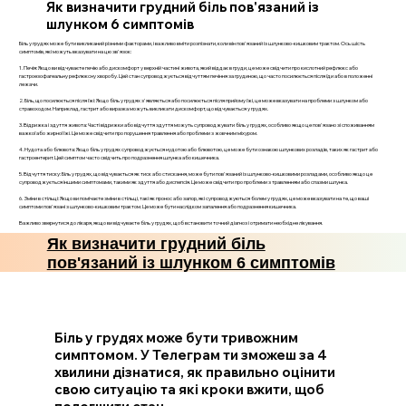
Як визначити грудний біль пов'язаний із
шлунком 6 симптомів
Біль у грудях може бути викликаний різними факторами, і важливо вміти розпізнати, коли він пов'язаний із шлунково-кишковим трактом. Ось шість
симптомів, які можуть вказувати на цю зв'язок:
1. Печія: Якщо ви відчуваєте печію або дискомфорт у верхній частині живота, який віддає в груди, це може свідчити про кислотний рефлюкс або
гастроезофагеальну рефлюксну хворобу. Цей стан супроводжується відчуттям печіння за грудиною, що часто посилюється після їди або в положенні
лежачи.
2. Біль, що посилюється після їжі: Якщо біль у грудях з'являється або посилюється після прийому їжі, це може вказувати на проблеми з шлунком або
стравоходом. Наприклад, гастрит або виразка можуть викликати дискомфорт, що відчувається у грудях.
3. Відрижка і здуття живота: Часті відрижки або відчуття здуття можуть супроводжувати біль у грудях, особливо якщо це пов'язано зі споживанням
важкої або жирної їжі. Це може свідчити про порушення травлення або проблеми з жовчним міхуром.
4. Нудота або блювота: Якщо біль у грудях супроводжується нудотою або блювотою, це може бути ознакою шлункових розладів, таких як гастрит або
гастроентерит. Цей симптом часто свідчить про подразнення шлунка або кишечника.
5. Відчуття тиску: Біль у грудях, що відчувається як тиск або стискання, може бути пов'язаний із шлунково-кишковими розладами, особливо якщо це
супроводжується іншими симптомами, такими як здуття або диспепсія. Це може свідчити про проблеми з травленням або спазми шлунка.
6. Зміни в стільці: Якщо ви помічаєте зміни в стільці, такі як пронос або запор, які супроводжуються болем у грудях, це може вказувати на те, що ваші
симптоми пов'язані з шлунково-кишковим трактом. Це може бути наслідком запалення або подразнення кишечника.
Важливо звернутися до лікаря, якщо ви відчуваєте біль у грудях, щоб встановити точний діагноз і отримати необхідне лікування.
Як визначити грудний біль
пов'язаний із шлунком 6 симптомів
Біль у грудях може бути тривожним
симптомом. У Телеграм ти зможеш за 4
хвилини дізнатися, як правильно оцінити
свою ситуацію та які кроки вжити, щоб