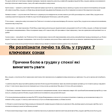
По-друге, печія часто пов'язана з певними тригерами, такими як жирна їжа, алкоголь, кофеїн або надмірна порція їжі. Біль у грудях, навпаки, може виникати
внаслідок фізичних навантажень, стресу або навіть емоційного напруження.
Третя ознака — тривалість симптомів. Печія зазвичай триває короткий час, зазвичай від кількох хвилин до години, і може зникати після прийому антацидів
або зміни позиції. Біль у грудях, особливо якщо він викликаний серцевими проблемами, може бути тривалим і не зникати без медичного втручання.
Четверта ознака — супутні симптоми. Печія часто супроводжується відрижкою, кислим смаком у роті або дискомфортом у животі. Біль у грудях може
супроводжуватися задишкою, пітливістю, нудотою або іррадіацією болю в руку, шию або щелепу.
П'ята ознака — реакція на зміну положення тіла. Печія часто посилюється при нахилі вперед або лежачи, тоді як біль у грудях може залишатися незмінним,
незалежно від позиції тіла.
Шоста ознака — вік і фактори ризику. Печія більш характерна для молодших людей, які мають нездоровий спосіб життя. Біль у грудях, особливо пов'язаний
із серцевими захворюваннями, є більш поширеним серед осіб старшого віку або при наявності факторів ризику, таких як куріння, високий кров’яний тиск чи
діабет.
Сьома ознака — емоційний стан. Печія може бути спровокована стресом або переживаннями, але в цілому, емоційний фактор рідше призводить до болю в
грудях. У випадку серцевих захворювань, стрес може бути тригером, але це вже більш серйозний симптом, що вимагає термінової медичної допомоги.
Розуміння цих ознак може допомогти вчасно звернутися до лікаря та отримати належну діагностику і лікування.
Як розпізнати печію та біль у грудях 7
ключових ознак
Причини болю в грудях у спокої які
вимагають уваги
Біль у грудях у спокої може бути тривожним симптомом, і його причини можуть варіюватися від незначних до серйозних. Ось шість причин, які потребують
уваги:
1. Ішемічна хвороба серця: Це найпоширеніша причина болю в грудях. Вона виникає через звуження коронарних артерій, що постачають кров до серцевого
м'яза. У стані спокою серце може не отримувати достатньо кисню, що викликає біль, відчуття тиску або дискомфорту.
2. Проблеми з легенями: Занепокоєння можуть викликати захворювання легенів, такі як пневмонія, плеврит або тромбоемболія легеневої артерії. Всі ці стани
можуть супроводжуватися болем у грудях, який може посилюватись при диханні або кашлі.
3. Гастроезофагеальна рефлюксна хвороба (ГЕРХ): Ця проблема виникає, коли кислота зі шлунка потрапляє в стравохід, що може викликати відчуття
печіння та біль у грудях. У спокої ці симптоми можуть бути особливо вираженими, особливо після їжі.
4. М’язові та скелетні причини: Напруження, розтягнення або травми грудних м’язів можуть викликати біль, який відчувається в грудях. Цей біль часто
посилюється при русі, кашлі чи глибокому диханні.
5. Психосоматичні розлади: Стрес, тривога та панічні атаки можуть викликати фізичні симптоми, включаючи біль у грудях. Цей біль може бути дуже