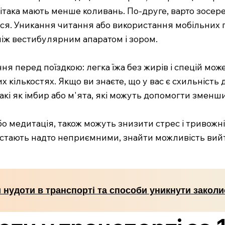
ітака мають менше коливань. По-друге, варто зосере
ся. Уникання читання або використання мобільних п
іж вестибулярним апаратом і зором.
ня перед поїздкою: легка їжа без жирів і спецій мож
их кількостях. Якщо ви знаєте, що у вас є схильніст
такі як імбир або м'ята, які можуть допомогти змен
або медитація, також можуть знизити стрес і тривожн
 стають надто неприємними, знайти можливість вийт
 нудоти в транспорті та способи уникнути закол