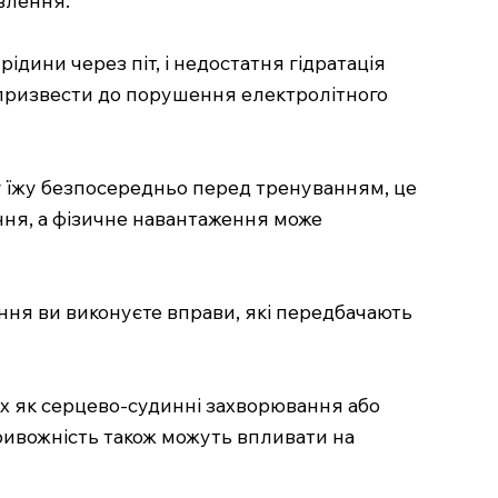
ідини через піт, і недостатня гідратація
же призвести до порушення електролітного
у їжу безпосередньо перед тренуванням, це
ння, а фізичне навантаження може
ня ви виконуєте вправи, які передбачають
их як серцево-судинні захворювання або
ривожність також можуть впливати на