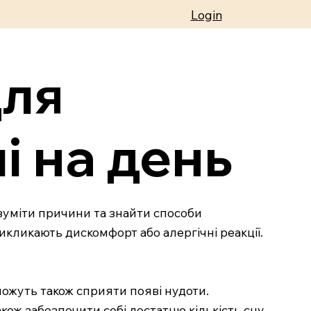
Login
для
і на день
озуміти причини та знайти способи
кликають дискомфорт або алергічні реакції.
можуть також сприяти появі нудоти.
кож забезпечити собі достатню кількість сну.