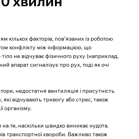
10 хвилин
ям кількох факторів, пов’язаних із роботою
ом конфлікту між інформацією, що
е тіло не відчуває фізичного руху (наприклад,
й апарат сигналізує про рух, тоді як очі
остори, недостатня вентиляція і присутність
 які відчувають тривогу або стрес, також
ї організму.
и на те, наскільки швидко виникає нудота.
ів транспортної хвороби. Важливо також