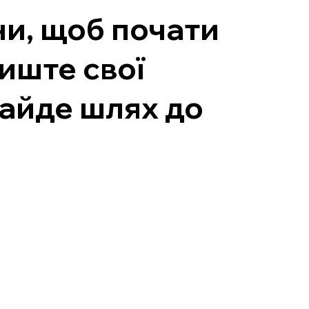
ни, щоб почати
иште свої
найде шлях до