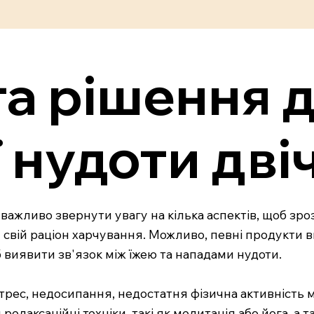
а рішення 
 нудоти двіч
 важливо звернути увагу на кілька аспектів, щоб зр
свій раціон харчування. Можливо, певні продукти ви
виявити зв'язок між їжею та нападами нудоти.
трес, недосипання, недостатня фізична активність 
аксаційні техніки, такі як медитація або йога, а та