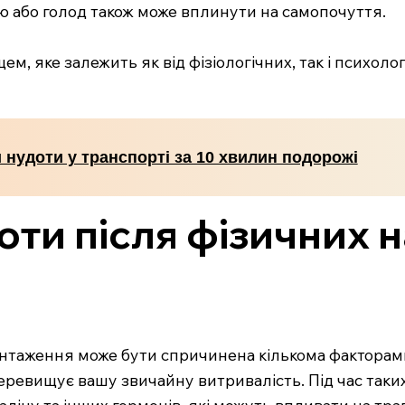
ю або голод також може вплинути на самопочуття.
ем, яке залежить як від фізіологічних, так і психоло
 нудоти у транспорті за 10 хвилин подорожі
оти після фізичних 
антаження може бути спричинена кількома факторами
еревищує вашу звичайну витривалість. Під час таки
ліну та інших гормонів, які можуть впливати на тра