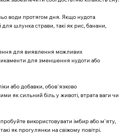
ньо води протягом дня. Якщо нудота
для шлунка страви, такі як рис, банани,
еження для виявлення можливих
медикаменти для зменшення нудоти або
іки або добавки, обов'язково
ми як сильний біль у животі, втрата ваги чи
 спробуйте використовувати імбир або м'яту,
акі як прогулянки на свіжому повітрі.