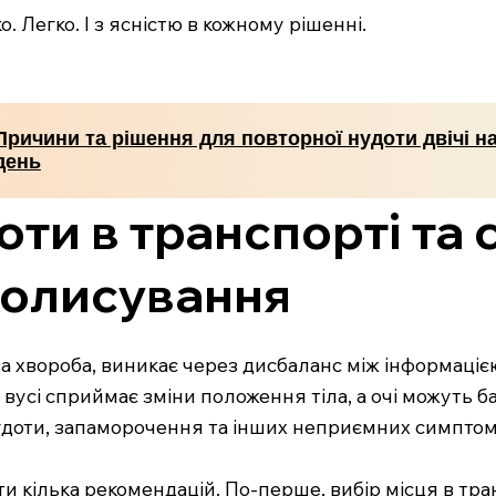
. Легко. І з ясністю в кожному рішенні.
Причини та рішення для повторної нудоти двічі н
день
ти в транспорті та 
колисування
ва хвороба, виникає через дисбаланс між інформаціє
вусі сприймає зміни положення тіла, а очі можуть ба
нудоти, запаморочення та інших неприємних симптом
 кілька рекомендацій. По-перше, вибір місця в тра