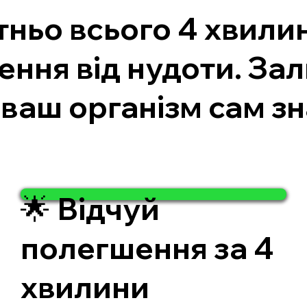
тньо всього 4 хвили
ення від нудоти. Зал
 ваш організм сам з
🌟 Відчуй
полегшення за 4
хвилини