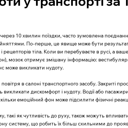
ти у транспорті за 
 через 10 хвилин поїздки, часто зумовлена поєднанн
йняттями. По-перше, це явище може бути результат
 рецепторів тіла. Коли ви перебуваєте в русі, а ваш
н), мозок отримує змішану інформацію: вестибулярни
с може викликати нудоту.
ь повітря в салоні транспортного засобу. Закриті пр
ь викликати дискомфорт і нудоту. Водії або пасажири,
скільки емоційний фон може підсилити фізичні реакці
му, такі як чутливість до руху, також можуть впливат
ну систему, що робить їх більш схильними до прояв