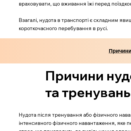
враховувати, що вживання їжі перед поїздко
Взагалі, нудота в транспорті є складним явищ
короткочасного перебування в русі.
Причини
Причини нуд
та тренувань
Нудота після тренування або фізичного нав
інтенсивного фізичного навантаження, яке п
стрес, що призводить до вивільнення адрена