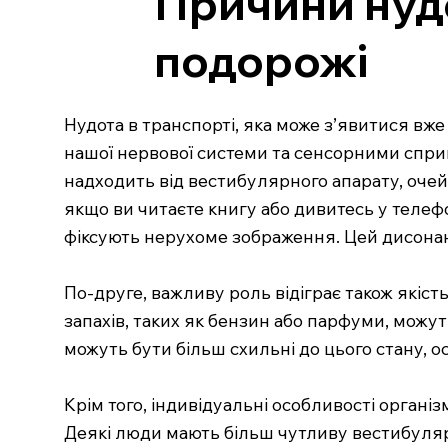
Причини нудо
подорожі
Нудота в транспорті, яка може з’явитися вже
нашої нервової системи та сенсорними спри
надходить від вестибулярного апарату, очей і
якщо ви читаєте книгу або дивитесь у телефо
фіксують нерухоме зображення. Цей дисонан
По-друге, важливу роль відіграє також якіст
запахів, таких як бензин або парфуми, можут
можуть бути більш схильні до цього стану, о
Крім того, індивідуальні особливості організ
Деякі люди мають більш чутливу вестибуляр