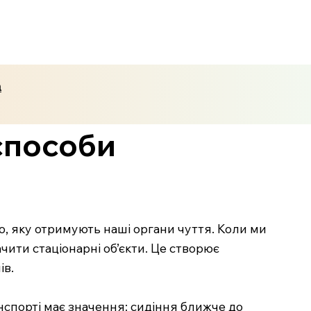
а
способи
ю, яку отримують наші органи чуття. Коли ми
чити стаціонарні об’єкти. Це створює
ів.
нспорті має значення: сидіння ближче до