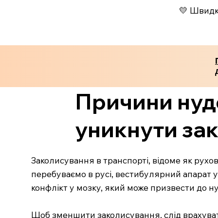
💛 Швидко
Причини нудо
уникнути за
Заколисування в транспорті, відоме як рухо
перебуваємо в русі, вестибулярний апарат у 
конфлікт у мозку, який може призвести до 
Щоб зменшити заколисування, слід врахувати