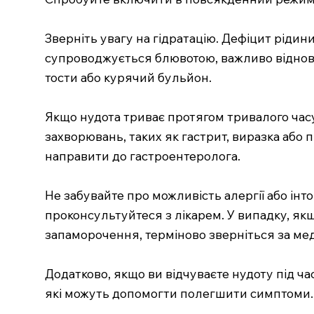
Зверніть увагу на гідратацію. Дефіцит ріди
супроводжується блювотою, важливо відновит
тости або курячий бульйон.
Якщо нудота триває протягом тривалого час
захворювань, таких як гастрит, виразка аб
направити до гастроентеролога.
Не забувайте про можливість алергії або інт
проконсультуйтеся з лікарем. У випадку, як
запаморочення, терміново зверніться за м
Додатково, якщо ви відчуваєте нудоту під ча
які можуть допомогти полегшити симптоми. Т