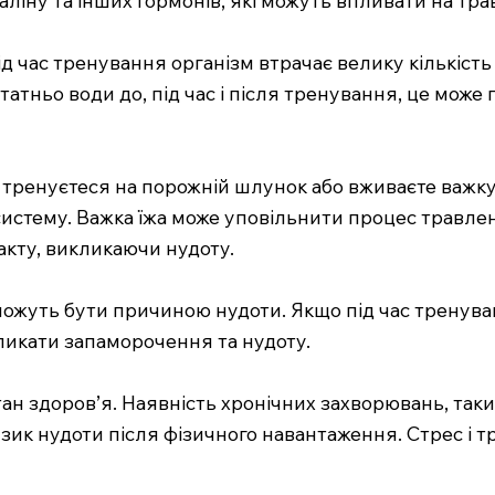
час тренування організм втрачає велику кількість р
статньо води до, під час і після тренування, це мо
тренуєтеся на порожній шлунок або вживаєте важк
систему. Важка їжа може уповільнити процес травле
акту, викликаючи нудоту.
жуть бути причиною нудоти. Якщо під час тренуван
кликати запаморочення та нудоту.
тан здоров’я. Наявність хронічних захворювань, так
ик нудоти після фізичного навантаження. Стрес і т