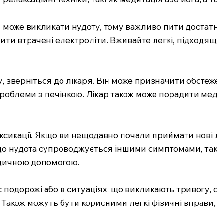
ни може викликати нудоту, тому важливо пити достат
и втрачені електроліти. Вживайте легкі, підходящі 
у, зверніться до лікаря. Він може призначити обст
о проблеми з печінкою. Лікар також може порадити 
оксикації. Якщо ви нещодавно почали приймати нові л
що нудота супроводжується іншими симптомами, таки
едичною допомогою.
с подорожі або в ситуаціях, що викликають тривогу,
акож можуть бути корисними легкі фізичні вправи, т