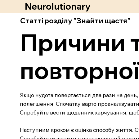
Neurolutionary
Статті розділу "Знайти щастя"
Причини т
повторної
Якщо нудота повертається два рази на день,
полегшення. Спочатку варто проаналізувати 
Спробуйте вести щоденник харчування, щоб 
Наступним кроком є оцінка способу життя. С
Спробуйте включити в повсякденний режим рел