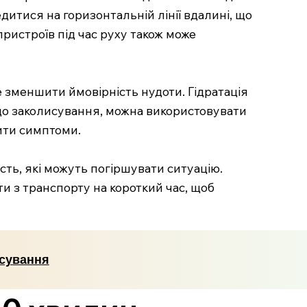
дитися на горизонтальній лінії вдалині, що
ристроїв під час руху також може
е зменшити ймовірність нудоти. Гідратація
ь до заколисування, можна використовувати
шити симптоми.
ість, які можуть погіршувати ситуацію.
и з транспорту на короткий час, щоб
исування