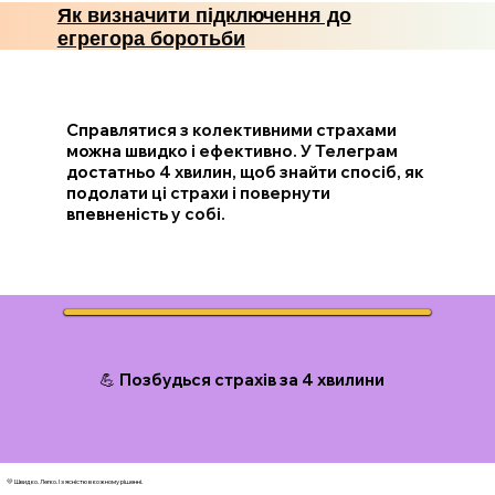
Як визначити підключення до
егрегора боротьби
Справлятися з колективними страхами
можна швидко і ефективно. У Телеграм
достатньо 4 хвилин, щоб знайти спосіб, як
подолати ці страхи і повернути
впевненість у собі.
💪 Позбудься страхів за 4 хвилини
💛 Швидко. Легко. І з ясністю в кожному рішенні.