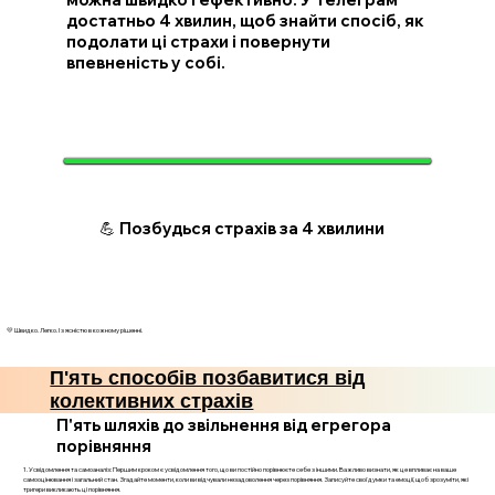
достатньо 4 хвилин, щоб знайти спосіб, як
подолати ці страхи і повернути
впевненість у собі.
💪 Позбудься страхів за 4 хвилини
💛 Швидко. Легко. І з ясністю в кожному рішенні.
П'ять способів позбавитися від
колективних страхів
П'ять шляхів до звільнення від егрегора
порівняння
1. Усвідомлення та самоаналіз: Першим кроком є усвідомлення того, що ви постійно порівнюєте себе з іншими. Важливо визнати, як це впливає на ваше
самооцінювання і загальний стан. Згадайте моменти, коли ви відчували незадоволення через порівняння. Записуйте свої думки та емоції, щоб зрозуміти, які
тригери викликають ці порівняння.