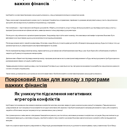
важких фінансів
Щоб вийти з колективної програми «гроші даються важко», слід дотримуватися кількох конкретних кроків.
Перш за все, варто проаналізувати умови участі у програмі. Ознайомтесь із правилами, термінами та умовами, які регулюють вашу участь. Це допоможе
зрозуміти, які наслідки можуть виникнути в разі виходу з програми.
Наступний крок — підготовка всіх необхідних документів. Зберіть усі контракти, угоди та будь-які інші документи, що підтверджують вашу участь у
програмі. Це може включати фінансові звіти, заяви про внески та іншу відповідну документацію.
Після цього слід зв’язатися з організаторами програми. Заздалегідь підготуйте запит на вихід, чітко виклавши свої наміри та причини. Важливо бути
ввічливим і конструктивним, адже це може вплинути на подальші взаємини.
Після надсилання запиту чекайте на відповідь. Можливо, знадобиться уточнити деякі деталі або обговорити процедуру виходу. Будьте готові до того, що
організатори можуть запропонувати альтернативні варіанти чи умови.
Після отримання підтвердження про вихід, переконайтеся, що всі фінансові зобов’язання виконані. Якщо у вас були борги або зобов’язання, потрібно їх
закрити, щоб уникнути подальших непорозумінь.
Далі важливо зберегти всі підтвердження про вихід з програми, включаючи листи, електронні повідомлення та будь-які інші документи. Це буде корисно в
разі виникнення спірних ситуацій у майбутньому.
Завершальним етапом є аналіз досвіду участі в програмі. Розгляньте, що саме пішло не так, і які уроки можна винести на майбутнє. Це допоможе уникнути
схожих ситуацій у подальшому.
Таким чином, дотримуючись цих кроків, ви зможете ефективно і безболісно вийти з колективної програми «гроші даються важко».
Покроковий план для виходу з програми
важких фінансів
Як уникнути підсилення негативних
егрегорів конфліктів
Щоб перестати несвідомо підсилювати егрегори конфліктів і негативу, важливо звернути увагу на власні думки, емоції та поведінку. Першим кроком є
усвідомлення, як часто ви реагуєте на конфліктні ситуації з негативом або агресією. Спробуйте аналізувати свої реакції в моменти стресу або конфлікту:
задайте собі питання, чому ви так реагуєте і що саме викликає у вас ці емоції.
Наступним кроком є зміна звичок спілкування. Намагайтеся уникати участі в плітках, негативних розмовах і конфліктних ситуаціях. Якщо ви помічаєте, що
спілкування переходить у негативну площину, спробуйте змінити тему чи вийти з розмови. Важливо навчитися вчасно зупиняти себе і не піддаватися
емоціям.
Крім того, корисно практикувати усвідомленість. Медитація, дихальні вправи і йога можуть допомогти знизити рівень стресу і навчити вас бути більш