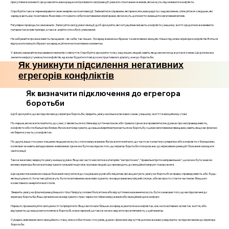
присутніми в моменті. Це дозволить вам краще контролювати свої реакції і уникати спонтанних вчинків, які можуть підсилювати конфлікти.
Спробуйте також перенаправити свою енергію на позитивні дії. Займайтеся справами, які приносять вам радість і задоволення, спілкуйтеся з людьми, які
заряджають вас позитивом. Важливо оточувати себе позитивними егрегорами, які можуть допомогти зменшити негативний вплив.
Регулярно проводьте самоаналіз. Записуйте свої думки і емоції, щоб зрозуміти, які ситуації викликають конфлікти у вашому житті. Це допоможе виявити
патерни і можливі тригери, а також знайти способи їх уникнення.
Не забувайте про важливість прощення – як себе, так і інших. Зосередження на образах та негативних емоціях тільки підсилює егрегори конфліктів. Вчіться
відпускати минулі образи і зосереджуйтеся на позитивних моментах.
У фіналі, намагайтеся розвивати емпатію і співчуття. Спробуйте зрозуміти точку зору інших людей, навіть якщо ви не погоджуєтеся з ними. Це допоможе
знизити напругу і уникнути конфліктів, адже ви будете готові до конструктивного діалогу, а не до боротьби.
Як уникнути підсилення негативних
егрегорів конфліктів
Як визначити підключення до егрегора
боротьби
Щоб зрозуміти, що ви підключені до егрегора боротьби, зверніть увагу на кілька ключових ознак у вашому житті та емоційному стані.
По-перше, ви можете помітити, що у вас з'являється постійне відчуття неспокою або тривоги. Це може проявлятися в думках про несправедливість,
конфлікти або глобальні проблеми. Ви можете відчувати, що ваша енергія витрачається на боротьбу з цими негативними явищами, навіть якщо ви фізично
не берете участь у конфліктах.
По-друге, ваші стосунки з іншими людьми можуть стати напруженими. Ви можете помічати, що часто вступаєте в суперечки або конфлікти з близькими,
колегами чи навіть випадковими знайомими. Це може бути наслідком того, що егрегор боротьби спонукає вас до агресивних реакцій і бажання захищати
свої позиції.
Також важливо звернути увагу на ваші думки. Якщо ви часто мислите в категоріях "ми проти них", "правильні проти неправильних", це може бути знаком
впливу егрегора. Ви можете відчувати сильний поділ між групами людей, що призводить до емоційної напруги та ворожнечі.
Ще одним показником є ваше бажання залучатися до соціальних рухів або ініціатив, які акцентують увагу на боротьбі за права, справедливість або будь-
які інші цінності. Хоча такі дії можуть бути позитивними, важливо оцінити, чи керує вами внутрішній спонук, або ви просто стаєте частиною більшого
колективного енергетичного поля.
Зверніть увагу на фізичні реакції вашого тіла. Напруга, головні болі, втома або відчуття виснаження можуть бути ознаками того, що ви підключені до
егрегора боротьби. Ваш організм може відчувати стрес через постійне напруження або емоційний дискомфорт.
Нарешті, проаналізуйте свої цінності та пріоритети. Якщо ви почали більше зосереджуватися на конфліктах, ніж на позитивних аспектах життя, або
відчуваєте, що ваша мета полягає в боротьбі, а не в гармонії, це також може свідчити про втягненість у цей егрегор.
Сумарно, вивчення свого емоційного стану, міжособистісних стосунків, думок і фізичних відчуттів допоможе вам усвідомити, чи підключені ви до егрегора
боротьби.