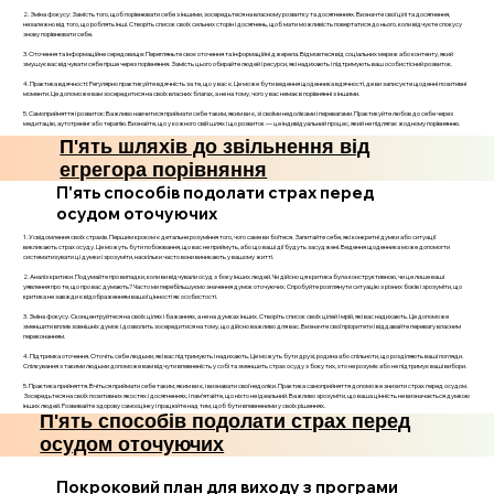
2. Зміна фокусу: Замість того, щоб порівнювати себе з іншими, зосередьтеся на власному розвитку та досягненнях. Визначте свої цілі та досягнення,
незалежно від того, що роблять інші. Створіть список своїх сильних сторін і досягнень, щоб мати можливість повертатися до нього, коли відчуєте спокусу
знову порівнювати себе.
3. Оточення та інформаційне середовище: Перегляньте своє оточення та інформаційні джерела. Відмовтеся від соціальних мереж або контенту, який
змушує вас відчувати себе гірше через порівняння. Замість цього обирайте людей і ресурси, які надихають і підтримують ваш особистісний розвиток.
4. Практика вдячності: Регулярно практикуйте вдячність за те, що у вас є. Це може бути ведення щоденника вдячності, де ви записуєте щоденні позитивні
моменти. Це допоможе вам зосередитися на своїх власних благах, а не на тому, чого у вас немає в порівнянні з іншими.
5. Самоприйняття і розвиток: Важливо навчитися приймати себе таким, яким ви є, зі своїми недоліками і перевагами. Практикуйте любов до себе через
медитацію, аутотренінг або терапію. Визнайте, що у кожного свій шлях і що розвиток — це індивідуальний процес, який не підлягає жодному порівнянню.
П'ять шляхів до звільнення від
егрегора порівняння
П'ять способів подолати страх перед
осудом оточуючих
1. Усвідомлення своїх страхів. Першим кроком є детальне розуміння того, чого саме ви боїтеся. Запитайте себе, які конкретні думки або ситуації
викликають страх осуду. Це можуть бути побоювання, що вас не приймуть, або що ваші дії будуть засуджені. Ведення щоденника може допомогти
систематизувати ці думки і зрозуміти, наскільки часто вони виникають у вашому житті.
2. Аналіз критики. Подумайте про випадки, коли ви відчували осуд з боку інших людей. Чи дійсно ця критика була конструктивною, чи це лише ваші
уявлення про те, що про вас думають? Часто ми перебільшуємо значення думок оточуючих. Спробуйте розглянути ситуацію з різних боків і зрозуміти, що
критика не завжди є відображенням вашої цінності як особистості.
3. Зміна фокусу. Сконцентруйтеся на своїх цілях і бажаннях, а не на думках інших. Створіть список своїх цілей і мрій, які вас надихають. Це допоможе
зменшити вплив зовнішніх думок і дозволить зосередитися на тому, що дійсно важливо для вас. Визначте свої пріоритети і віддавайте перевагу власним
переконанням.
4. Підтримка оточення. Оточіть себе людьми, які вас підтримують і надихають. Це можуть бути друзі, родина або спільноти, що розділяють ваші погляди.
Спілкування з такими людьми допоможе вам відчути впевненість у собі та зменшить страх осуду з боку тих, хто не розуміє або не підтримує ваші вибори.
5. Практика прийняття. Вчіться приймати себе таким, яким ви є, і визнавати свої недоліки. Практика самоприйняття допоможе знизити страх перед осудом.
Зосередьтеся на своїх позитивних якостях і досягненнях, і пам’ятайте, що ніхто не ідеальний. Важливо зрозуміти, що ваша цінність не визначається думкою
інших людей. Розвивайте здорову самооцінку і працюйте над тим, щоб бути впевненими у своїх рішеннях.
П'ять способів подолати страх перед
осудом оточуючих
Покроковий план для виходу з програми