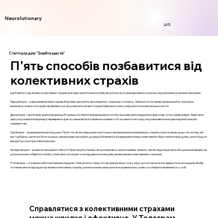
Neurolutionary
Login
Статті розділу "Знайти щастя"
П'ять способів позбавитися від
колективних страхів
Щоб вийти з-під впливу колективних страхів, важливо пройти кілька етапів, які допоможуть вам відновити контроль над власними думками і емоціями.
Перший крок – усвідомлення своїх страхів. Важливо зрозуміти, які конкретно страхи вас оточують. Запишіть їх на папері, проаналізуйте, чому вони
виникають і в яких ситуаціях проявляються. Це дозволить не просто ідентифікувати, але й усвідомити їх вплив на ваше життя.
Другий крок – критичний аналіз інформації. В умовах постійного інформаційного потоку важливо вміти відрізняти факти від чуток і маніпуляцій. Звертайте
увагу на джерела інформації, перевіряйте факти, і намагайтеся сприймати новини з об'єктивної точки зору, не дозволяючи емоціям керувати вашим
сприйняттям.
Третій крок – формування власної думки. Після того як ви усвідомили свої страхи і проаналізували інформацію, створіть свою позицію щодо тих питань, які
вас турбують. Це може бути складно, але важливо зрозуміти, що ваше бачення може відрізнятися від колективного. Відстоюйте свою думку, але й будьте
відкриті до конструктивної критики.
Четвертий крок – розвиток емоційної стійкості. Практикуйте техніки, які допомагають знизити рівень тривоги, такі як медитація, йога або дихальні вправи. Це
допоможе вам зберігати спокій у стресових ситуаціях та не піддаватися емоціям, які викликані колективними страхами.
П'ятий крок – оточення себе позитивними людьми. Спілкуйтеся з тими, хто підтримує вашу точку зору, і до кого ви можете звернутися за порадою. Вибір
оточення, яке не підпадає під вплив колективних страхів, допоможе вам залишатися на правильному шляху та зберігати впевненість у собі.
Справлятися з колективними страхами
можна швидко і ефективно. У Телеграм